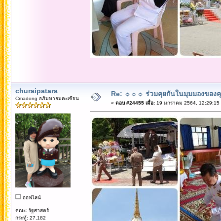
churaipatara
Re: ☼☼☼ ร่วมคุยกันในมุมมองของค
Cmadong อภิมหาอมตะเซียน
«
ตอบ #24455 เมื่อ:
19 มกราคม 2564, 12:29:15
ออฟไลน์
คณะ: รัฐศาสตร์
กระทู้: 27,182