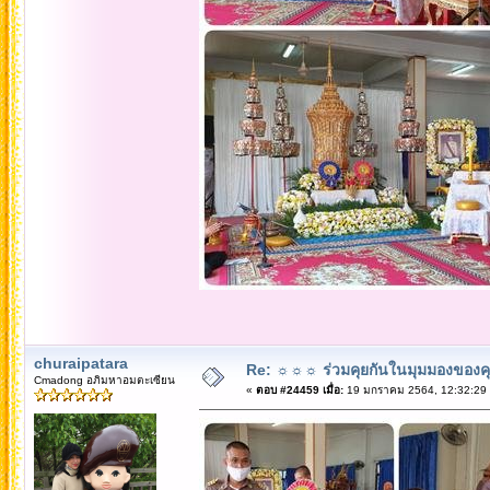
churaipatara
Re: ☼☼☼ ร่วมคุยกันในมุมมองของค
Cmadong อภิมหาอมตะเซียน
«
ตอบ #24459 เมื่อ:
19 มกราคม 2564, 12:32:29