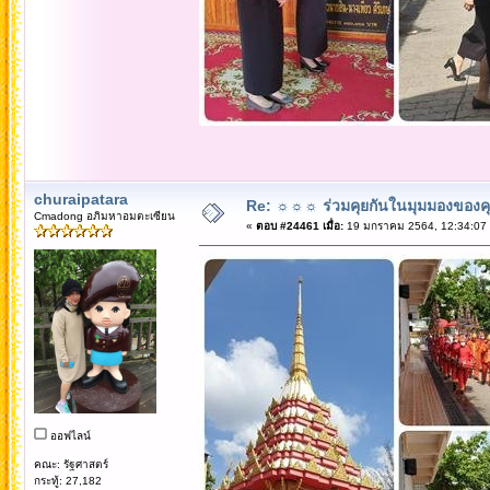
churaipatara
Re: ☼☼☼ ร่วมคุยกันในมุมมองของค
Cmadong อภิมหาอมตะเซียน
«
ตอบ #24461 เมื่อ:
19 มกราคม 2564, 12:34:07
ออฟไลน์
คณะ: รัฐศาสตร์
กระทู้: 27,182