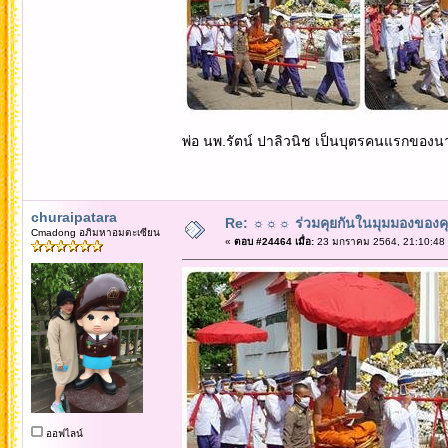
พ่อ นพ.รัตน์ ปาลิวนิช เป็นบุตรคนแรกของน
churaipatara
Re: ☼☼☼ ร่วมคุยกันในมุมมองของค
Cmadong อภิมหาอมตะเซียน
«
ตอบ #24464 เมื่อ:
23 มกราคม 2564, 21:10:48
ออฟไลน์