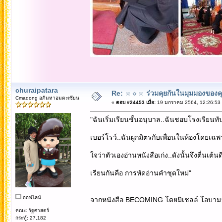
churaipatara
Re: ☼☼☼ ร่วมคุยกันในมุมมองของค
Cmadong อภิมหาอมตะเซียน
«
ตอบ #24453 เมื่อ:
19 มกราคม 2564, 12:26:53
"ฉันเริ่มเรียนชั้นอนุบาล..ฉันชอบโรงเรียนทัน
เบอร์โรว์..ฉันผูกมิตรกับเพื่อนในห้องโดยเฉพ
ใจว่าตัวเองอ่านหนังสือเก่ง..ดังนั้นจึงตื่นเต้
เรียนกันคือ การหัดอ่านคำชุดใหม่"
ออฟไลน์
จากหนังสือ BECOMING โดยมิเชลล์ โอบาม
คณะ: รัฐศาสตร์
กระทู้: 27,182