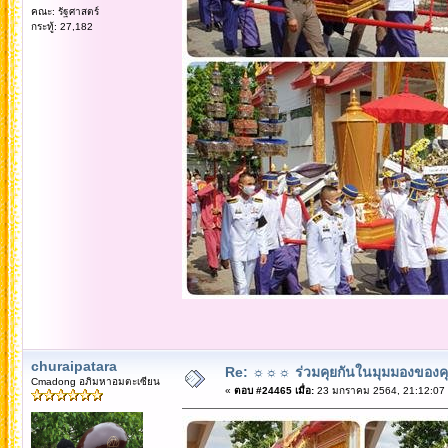
คณะ: รัฐศาสตร์
กระทู้: 27,182
churaipatara
Re: ☼☼☼ ร่วมคุยกันในมุมมองของค
Cmadong อภิมหาอมตะเซียน
«
ตอบ #24465 เมื่อ:
23 มกราคม 2564, 21:12:07