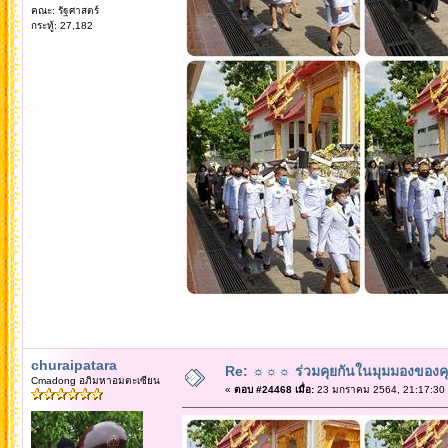
คณะ: รัฐศาสตร์
กระทู้: 27,182
churaipatara
Re: ☼☼☼ ร่วมคุยกันในมุมมองของค
Cmadong อภิมหาอมตะเซียน
«
ตอบ #24468 เมื่อ:
23 มกราคม 2564, 21:17:30