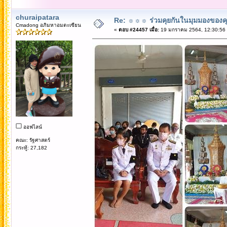
churaipatara
Re: ☼☼☼ ร่วมคุยกันในมุมมองของค
Cmadong อภิมหาอมตะเซียน
«
ตอบ #24457 เมื่อ:
19 มกราคม 2564, 12:30:56
ออฟไลน์
คณะ: รัฐศาสตร์
กระทู้: 27,182