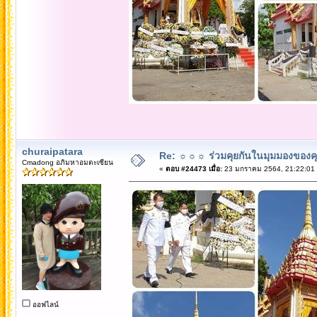
churaipatara
Re: ☼☼☼ ร่วมคุยกันในมุมมองของค
Cmadong อภิมหาอมตะเซียน
«
ตอบ #24473 เมื่อ:
23 มกราคม 2564, 21:22:01
ออฟไลน์