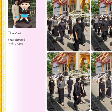
ออฟไลน์
คณะ: รัฐศาสตร์
กระทู้: 27,182