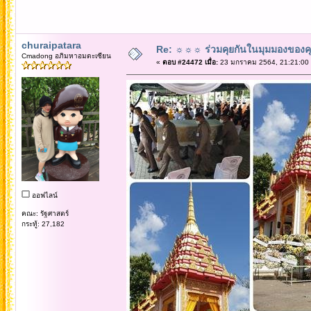
churaipatara
Re: ☼☼☼ ร่วมคุยกันในมุมมองของค
Cmadong อภิมหาอมตะเซียน
«
ตอบ #24472 เมื่อ:
23 มกราคม 2564, 21:21:00
ออฟไลน์
คณะ: รัฐศาสตร์
กระทู้: 27,182