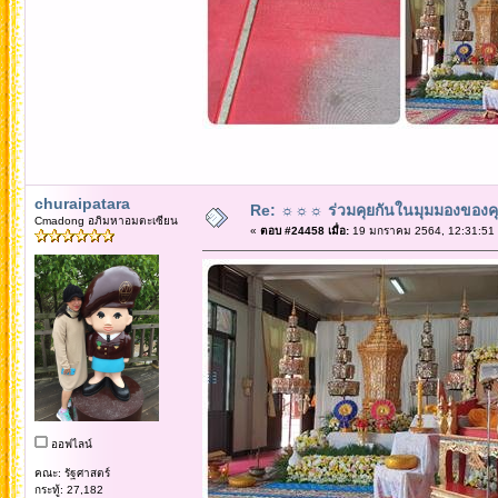
churaipatara
Re: ☼☼☼ ร่วมคุยกันในมุมมองของค
Cmadong อภิมหาอมตะเซียน
«
ตอบ #24458 เมื่อ:
19 มกราคม 2564, 12:31:51
ออฟไลน์
คณะ: รัฐศาสตร์
กระทู้: 27,182