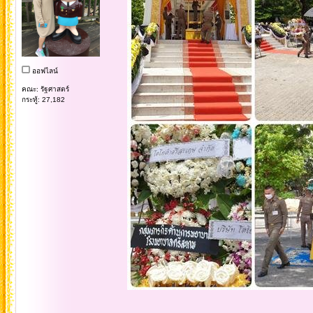
ออฟไลน์
คณะ: รัฐศาสตร์
กระทู้: 27,182