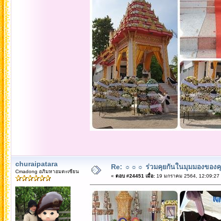
churaipatara
Re: ☼☼☼ ร่วมคุยกันในมุมมองของค
Cmadong อภิมหาอมตะเซียน
«
ตอบ #24451 เมื่อ:
19 มกราคม 2564, 12:09:27