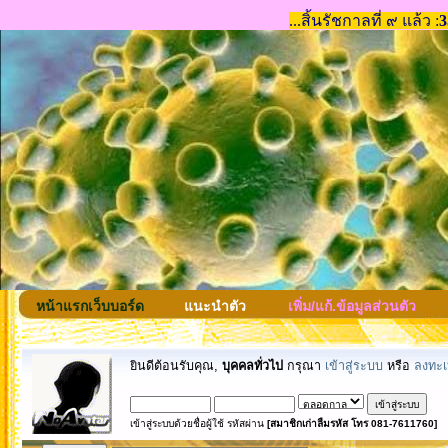
หน้าแรกเว็บบอร์ด
แนะนำตัว
เพิ่ม/แก้.ข้อมูลส่วนตัว
ยินดีต้อนรับคุณ,
บุคคลทั่วไป
กรุณา
เข้าสู่ระบบ
หรือ
ลงทะเ
เข้าสู่ระบบด้วยชื่อผู้ใช้ รหัสผ่าน
[สมาชิกเก่าลืมรหัส โทร 081-7611760]