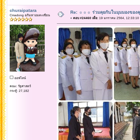
churaipatara
Re: ☼☼☼ ร่วมคุยกันในมุมมองของค
Cmadong อภิมหาอมตะเซียน
«
ตอบ #24460 เมื่อ:
19 มกราคม 2564, 12:33:10
ออฟไลน์
คณะ: รัฐศาสตร์
กระทู้: 27,182