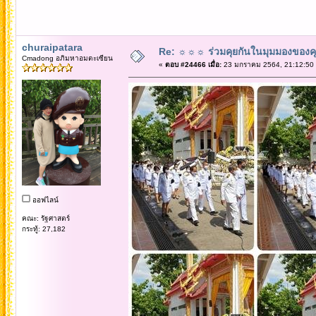
churaipatara
Re: ☼☼☼ ร่วมคุยกันในมุมมองของค
Cmadong อภิมหาอมตะเซียน
«
ตอบ #24466 เมื่อ:
23 มกราคม 2564, 21:12:50
ออฟไลน์
คณะ: รัฐศาสตร์
กระทู้: 27,182