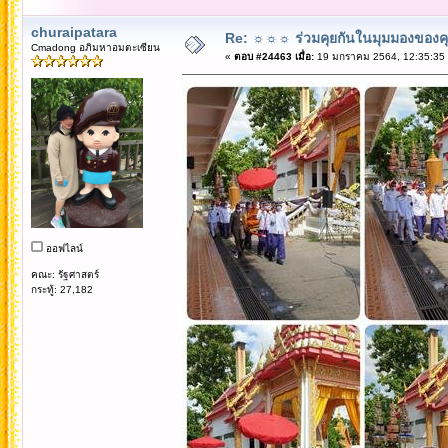
churaipatara
Re: ☼☼☼ ร่วมคุยกันในมุมมองของค
Cmadong อภิมหาอมตะเซียน
«
ตอบ #24463 เมื่อ:
19 มกราคม 2564, 12:35:35
ออฟไลน์
คณะ: รัฐศาสตร์
กระทู้: 27,182