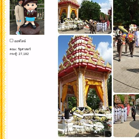
ออฟไลน์
คณะ: รัฐศาสตร์
กระทู้: 27,182