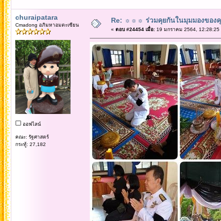
churaipatara
Re: ☼☼☼ ร่วมคุยกันในมุมมองของค
Cmadong อภิมหาอมตะเซียน
«
ตอบ #24454 เมื่อ:
19 มกราคม 2564, 12:28:25
ออฟไลน์
คณะ: รัฐศาสตร์
กระทู้: 27,182