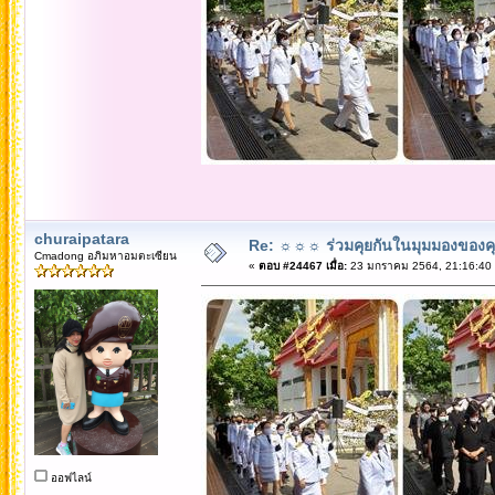
churaipatara
Re: ☼☼☼ ร่วมคุยกันในมุมมองของค
Cmadong อภิมหาอมตะเซียน
«
ตอบ #24467 เมื่อ:
23 มกราคม 2564, 21:16:40
ออฟไลน์