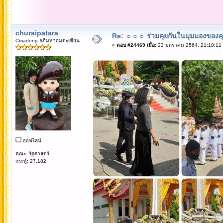
churaipatara
Re: ☼☼☼ ร่วมคุยกันในมุมมองของค
Cmadong อภิมหาอมตะเซียน
«
ตอบ #24469 เมื่อ:
23 มกราคม 2564, 21:18:11
ออฟไลน์
คณะ: รัฐศาสตร์
กระทู้: 27,182