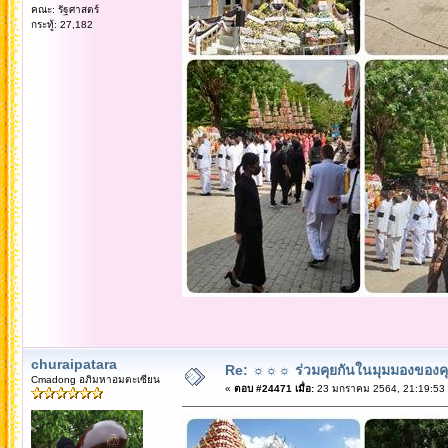
คณะ: รัฐศาสตร์
กระทู้: 27,182
churaipatara
Re: ☼☼☼ ร่วมคุยกันในมุมมองของค
Cmadong อภิมหาอมตะเซียน
«
ตอบ #24471 เมื่อ:
23 มกราคม 2564, 21:19:53