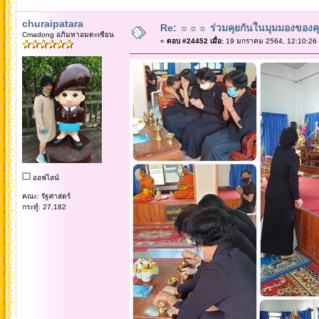
churaipatara
Re: ☼☼☼ ร่วมคุยกันในมุมมองของค
Cmadong อภิมหาอมตะเซียน
«
ตอบ #24452 เมื่อ:
19 มกราคม 2564, 12:10:26
ออฟไลน์
คณะ: รัฐศาสตร์
กระทู้: 27,182