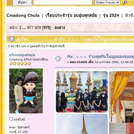
Cmadong Chula
|
เรือนประจำรุ่น อบอุ่นทุกสมัย
|
รุ่น 2524
| หัวข้
หน้า:
1
...
977
978
[
979
]
ลงล่าง
ผู้เขียน
หัวข้อ: ☼☼☼ ร่วมคุยกันในมุมมองของคุณแม
0 สมาชิก และ 4 บุคคลทั่วไป กำลังดูหัวข้อนี้
churaipatara
Re: ☼☼☼ ร่วมคุยกันในมุมมองของค
Cmadong อภิมหาอมตะเซียน
«
ตอบ #24450 เมื่อ:
19 มกราคม 2564, 12:08:28
ออฟไลน์
คณะ: รัฐศาสตร์
กระทู้: 27,182