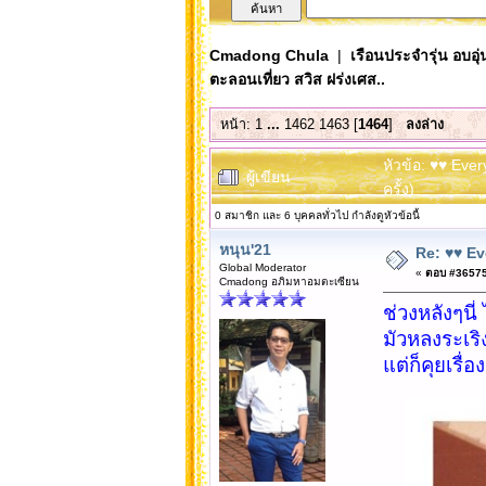
Cmadong Chula
|
เรือนประจำรุ่น อบอุ่
ตะลอนเที่ยว สวิส ฝร่งเศส..
หน้า:
1
...
1462
1463
[
1464
]
ลงล่าง
หัวข้อ: ♥♥ Eve
ผู้เขียน
ครั้ง)
0 สมาชิก และ 6 บุคคลทั่วไป กำลังดูหัวข้อนี้
หนุน'21
Re: ♥♥ Ev
Global Moderator
«
ตอบ #36575 เ
Cmadong อภิมหาอมตะเซียน
ช่วงหลังๆนี่
มัวหลงระเริง
แต่ก็คุยเรื