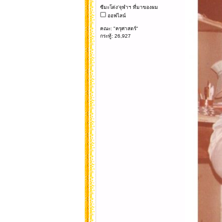
ซีมะโด่ง'จุฬาฯ ที่มาของผม
ออฟไลน์
คณะ: "ครุศาสตร์"
กระทู้: 26,927