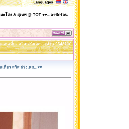
Languages
มะโด่ง & สุเทพ @ TOT ♥♥...ลาพักร้อน
ะลอนเที่ยว สวิส ฝร่งเศส.. (อ่าน 9548100
ที่ยว สวิส ฝร่งเศส...♥♥