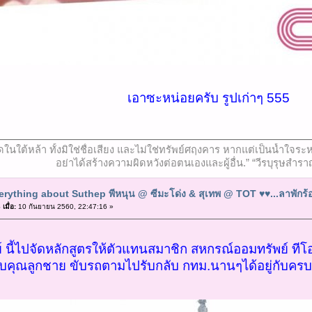
เอาซะหน่อยครับ รูปเก่าๆ 555
ที่สุดในใต้หล้า ทั้งมิใช่ชื่อเสียง และไม่ใช่ทรัพย์ศฤงคาร หากแต่เป็นน้ำ
อย่าได้สร้างความผิดหวังต่อตนเองและผู้อื่น.” “วีรบุรุษสำรา
erything about Suthep พีหนุน @ ซีมะโด่ง & สุเทพ @ TOT ♥♥...ลาพักร้อน
มื่อ:
10 กันยายน 2560, 22:47:16 »
ย์ นี้ไปจัดหลักสูตรให้ตัวแทนสมาชิก สหกรณ์ออมทรัพย์ ทีโอท
บคุณลูกชาย ขับรถตามไปรับกลับ กทม.นานๆได้อยู่กับครบที