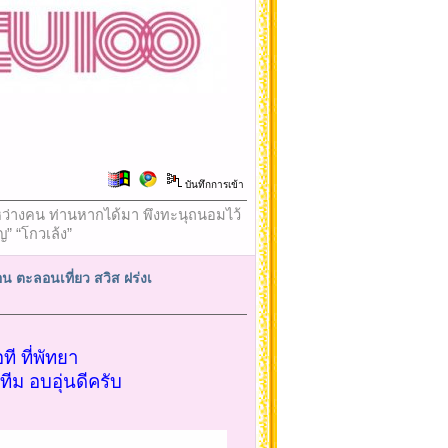
บันทึกการเข้า
ใจระหว่างคน ท่านหากได้มา พึงทะนุถนอมไว้
ญ” “โกวเล้ง”
 ตะลอนเที่ยว สวิส ฝร่งเ
ี ที่พัทยา
ม อบอุ่นดีครับ