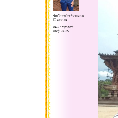
ซีมะโด่ง'จุฬาฯ ที่มาของผม
ออฟไลน์
คณะ: "ครุศาสตร์"
กระทู้: 26,927