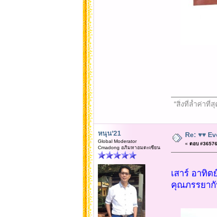
“สิ่งที่ล้ำค่า
หนุน'21
Re: ♥♥ Ev
Global Moderator
«
ตอบ #36576 เ
Cmadong อภิมหาอมตะเซียน
เสาร์ อาทิต
คุณภรรยากั