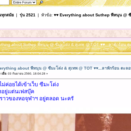
นทุกสมัย
|
รุ่น 2521
| หัวข้อ:
♥♥ Everything about Suthep พีหนุน @ ซี
rything about Suthep พีหนุน @ ซีมะโด่ง & สุเทพ @ TOT ♥♥...ลาพักร้อน ต
erything about พีหนุน @ ซีมะโด่ง & สุเทพ @ TOT ♥♥...ลาพักร้อน ตะลอนเ
มื่อ:
03 กันยายน 2560, 18:04:28 »
 ไม่ค่อยได้เข้าเว็บ ซีมะโด่ง
อยู่แต่นเฟสบุ๊ค
่องราวของหอจุฬาฯ อยู่ตลอด นะครั