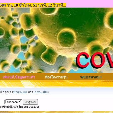
เพิ่ม/แก้.ข้อมูลส่วนตัว
ห้องโถงรวมรุ่น
WEBสมาคมฯ
ป
กรุณา
เข้าสู่ระบบ
หรือ
ลงทะเบียน
มาชิกเก่าลืมรหัส โทร 081-7611760]