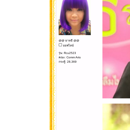
@@ ยาหยี @@
ออฟไลน์
รุ่น: Rcu2523
คณะ: Comm Arts
กระทู้: 28,369