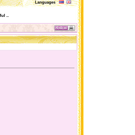
Languages
ul ..