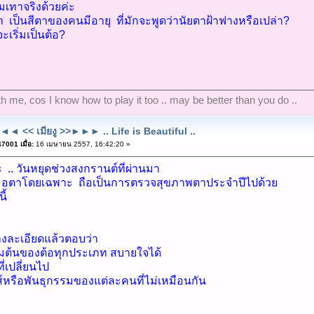
มเทาจริงด้วยค่ะ
า เป็นสีตาของคนมีอายุ ที่มักจะพูดว่านัยตาฝ้าฟางหรือเปล่า?
ะเริ่มเป็นต้อ?
ith me, cos I know how to play it too .. may be better than you do ..
◄ << เมียงู >>►►► .. Life is Beautiful ..
7001 เมื่อ:
16 เมษายน 2557, 16:42:20 »
ะ .. วันหยุดช่วงสงกรานต์ที่ผ่านมา
อตาโดยเฉพาะ ถือเป็นการตรวจสุขภาพตาประจำปีไปด้วย
ี้
งละเอียดแล้วตอบว่า
ิ่มต้นของต้อทุกประเภท สบายใจได้
ที่เปลี่ยนไป
ส์หรือพันธุกรรมของแต่ละคนที่ไม่เหมือนกัน