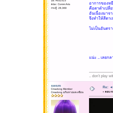
รุ่น: Rcu2523
อาการของหยี
คณะ: Comm Arts
คือตาดำเปลี่
กระทู้: 28,369
อันเนื่องมาจ
จึงทำให้สีตาเ
ไม่เป็นอันตรา
แน่ะ .. เลยกล
.. don't play w
swsm
Re: ◄◄
Cmadong Member
«
ตอบ #4
Cmadong อภิมหาอมตะเซียน