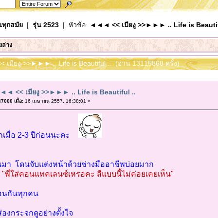
นทุกสมัย
|
รุ่น 2523
| หัวข้อ:
◄◄◄ << เมียงู >>►►► .. Life is Beautif
งล่าง
เมียงู >>►►► .. Life is Beautiful .. (อ่าน 13115868 ครั้ง)
◄ << เมียงู >>►►► .. Life is Beautiful ..
7000 เมื่อ:
16 เมษายน 2557, 16:38:01 »
ทักเมื่อ 2-3 ปีก่อนนะคะ
่านมา โดนจับแต่งหน้าด้วยช่างมืออาชีพบ่อยมาก
า
"พี่ใส่คอนแทคเลนซ์เหรอคะ สีแบบนี้ไม่ค่อยเคยเห็น"
ือนกันทุกคน
่องกระจกดูอย่างตั้งใจ