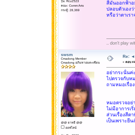
รุ่น: Rcu2523
สีมันออกฟ้าอ
คณะ: Comm Arts
ปลอบตัวเองว่
กระทู้: 28,369
หรือว่าตาเราจ
.. don't play w
swsm
Re: ◄◄
Cmadong Member
«
ตอบ #4
Cmadong อภิมหาอมตะเซียน
อย่ากระนั้นค่
ไปตรวจกับหม
ถามหมอเรื่องน
หมอตรวจอย่า
ไม่มีอาการเร
ส่วนเรื่องสีตา
เป็นเพราะยีน
@@ ยาหยี @@
ออฟไลน์