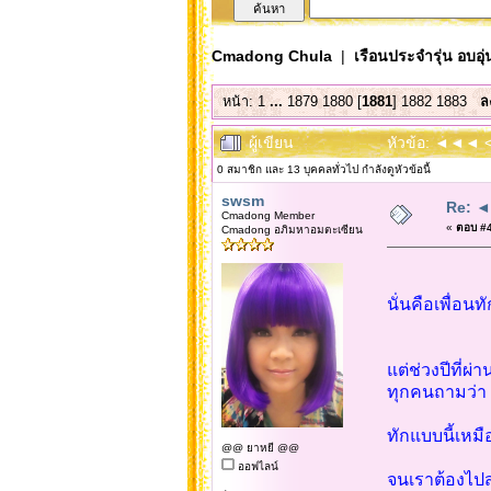
Cmadong Chula
|
เรือนประจำรุ่น อบอุ่
หน้า:
1
...
1879
1880
[
1881
]
1882
1883
ล
ผู้เขียน
หัวข้อ: ◄◄◄ << 
0 สมาชิก และ 13 บุคคลทั่วไป กำลังดูหัวข้อนี้
swsm
Re: ◄◄
Cmadong Member
«
ตอบ #4
Cmadong อภิมหาอมตะเซียน
นั่นคือเพื่อน
แต่ช่วงปีที่ผ
ทุกคนถามว่
ทักแบบนี้เหม
@@ ยาหยี @@
ออฟไลน์
จนเราต้องไปส