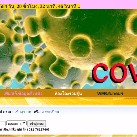
เพิ่ม/แก้.ข้อมูลส่วนตัว
ห้องโถงรวมรุ่น
WEBสมาคมฯ
ป
กรุณา
เข้าสู่ระบบ
หรือ
ลงทะเบียน
มาชิกเก่าลืมรหัส โทร 081-7611760]