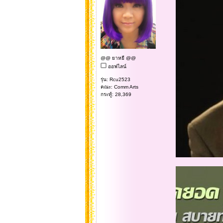
@@ ยาหยี @@
ออฟไลน์
รุ่น: Rcu2523
คณะ: Comm Arts
กระทู้: 28,369