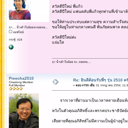
สวัสดีปีใหม่ พี่แก้ว
สวัสดีปีใหม่ แฟนคลับพี่แก้วทุกท่านที่เข้ามาห
ขอให้ท่านประสบแต่ความสุข ความสำเร๊จสมป
ขอให้อยู่ในท่ามกลางคนดี พ้นภัยคนพาล ต
ฤา.... น้ำเต้าใบน้อยจะถอยจม...
ออฟไลน์
สวัสดีปีใหม่ค่ะ
กระทู้: 416
แจ่มใส
ฤา น้ำเต้าใบน้อย จะ..ถอยจม....
Preecha2510
Re: ยินดีต้อนรับพี่ๆ รุ่น 2510 คร
Cmadong Member
Full Member
«
ตอบ #755 เมื่อ:
31 กรกฎาคม 2554, 11:3
จากเวลาที่ผ่านมาเป็นเวลาหลายเดือนห้องนี
หวังในตัวคุณอภิสิทธิ์และพรรคประชาธิปัตย์
เสียดายที่คุณอภิสิทธ์ไม่มีความเป็นผู้นำอย