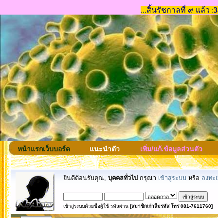
หน้าแรกเว็บบอร์ด
แนะนำตัว
เพิ่ม/แก้.ข้อมูลส่วนตัว
ยินดีต้อนรับคุณ,
บุคคลทั่วไป
กรุณา
เข้าสู่ระบบ
หรือ
ลงทะเ
เข้าสู่ระบบด้วยชื่อผู้ใช้ รหัสผ่าน
[สมาชิกเก่าลืมรหัส โทร 081-7611760]