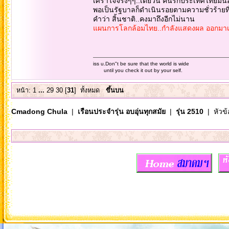
เศร้าใจจริงๆๆ..เดี๋ยวนี้ คนรักประเทศไทยมีน
พอเป็นรัฐบาลก็ดำเนินรอยตามความชั่วร้ายที่เ
คำว่า สิ้นชาติ..คงมาถึงอีกไม่นาน
แผนการโลกล้อมไทย..กำลังแสดงผล ออกมาเรื่อ
iss u.Don"t be sure that the world is wide
until you check it out by your self.
หน้า:
1
...
29
30
[
31
]
ทั้งหมด
ขึ้นบน
Cmadong Chula
|
เรือนประจำรุ่น อบอุ่นทุกสมัย
|
รุ่น 2510
| หัวข้