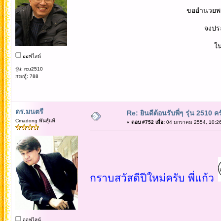
ขออำนวยพรให้ น้องผุสดี,เ
จงประสบความสุข คว
ในสิ่งอันพึงปราร
ออฟไลน์
รุ่น: rcu2510
กระทู้: 788
ดร.มนตรี
Re: ยินดีต้อนรับพี่ๆ รุ่น 2510 คร
Cmadong พันธุ์แท้
«
ตอบ #752 เมื่อ:
04 มกราคม 2554, 10:26
กราบสวัสดีปีใหม่ครับ พี่แก้ว
ออฟไลน์