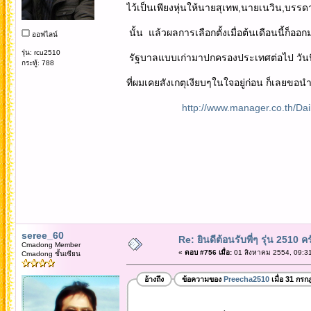
ไว้เป็นเพียงหุ่นให้นายสุเทพ,นายเนวิน,บร
นั้น แล้วผลการเลือกตั้งเมื่อต้นเดือนนี้ก็ออกม
ออฟไลน์
รุ่น: rcu2510
รัฐบาลแบบเก่ามาปกครองประเทศต่อไป วันนี้ได
กระทู้: 788
ที่ผมเคยสังเกตุเงียบๆในใจอยู่ก่อน ก็เลยขอน
http://www.manager.co.th/D
seree_60
Re: ยินดีต้อนรับพี่ๆ รุ่น 2510 คร
Cmadong Member
«
ตอบ #756 เมื่อ:
01 สิงหาคม 2554, 09:31
Cmadong ชั้นเซียน
อ้างถึง
ข้อความของ
Preecha2510
เมื่อ 31 กร