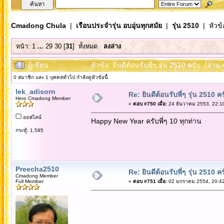
Cmadong Chula
|
เรือนประจำรุ่น อบอุ่นทุกสมัย
|
รุ่น 2510
| หัวข้
หน้า:
1
...
29
30
[
31
]
ทั้งหมด
ลงล่าง
ผู้เขียน
หัวข้อ: ยินดีต้อนรับพี่ๆ รุ่น 2510 ครับ (อ่าน
0 สมาชิก และ 1 บุคคลทั่วไป กำลังดูหัวข้อนี้
lek_adisorn
Re: ยินดีต้อนรับพี่ๆ รุ่น 2510 คร
Hero Cmadong Member
«
ตอบ #750 เมื่อ:
24 ธันวาคม 2553, 22:1
ออฟไลน์
Happy New Year ครับพี่ๆ 10 ทุกท่าน
กระทู้: 1,595
Preecha2510
Re: ยินดีต้อนรับพี่ๆ รุ่น 2510 คร
Cmadong Member
Full Member
«
ตอบ #751 เมื่อ:
02 มกราคม 2554, 20:42
สวัสดีปีใหม