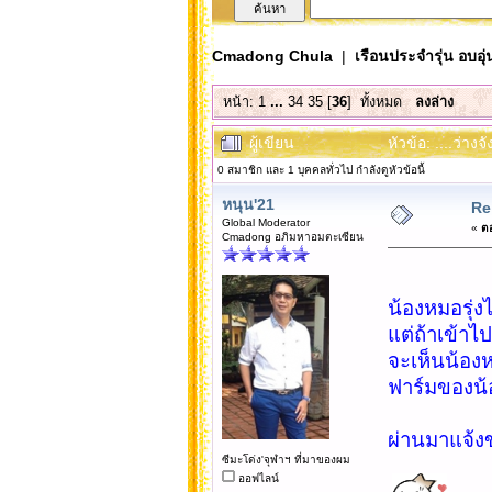
Cmadong Chula
|
เรือนประจำรุ่น อบอุ่
หน้า:
1
...
34
35
[
36
]
ทั้งหมด
ลงล่าง
ผู้เขียน
หัวข้อ: ....ว่างจ
0 สมาชิก และ 1 บุคคลทั่วไป กำลังดูหัวข้อนี้
หนุน'21
Re:
Global Moderator
«
ตอ
Cmadong อภิมหาอมตะเซียน
น้องหมอรุ่งไ
แต่ถ้าเข้าไ
จะเห็นน้องห
ฟาร์มของน้
ผ่านมาแจ้งข
ซีมะโด่ง'จุฬาฯ ที่มาของผม
ออฟไลน์