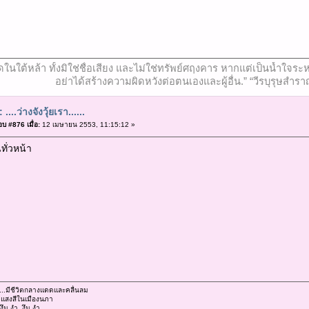
ที่สุดในใต้หล้า ทั้งมิใช่ชื่อเสียง และไม่ใช่ทรัพย์ศฤงคาร หากแต่เป็นน้ำ
อย่าได้สร้างความผิดหวังต่อตนเองและผู้อื่น.” “วีรบุรุษสำรา
 ....ว่างจังวุ้ยเรา......
บ #876 เมื่อ:
12 เมษายน 2553, 11:15:12 »
ทั่วหน้า
...มีชีวิตกลางแดดและคลื่นลม
..แสงสีในเมืองนภา
งึม งำ งึม งำ........................