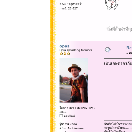
คณะ: "ครุศาสตร์"
กระทู้: 26,927
“สิ่งที่ล้ำค่า
opas
Re:
Hero Cmadong Member
«
ตอ
เป็นเกษตรกรกัน
โอภาส 3211 สิง1207 1212
2813
ออฟไลน์
รุ่น: rcu 2534
ฉันคิดไปเป็นชาวเกาะ
จะจูบอำลาสังคม......
คณะ: Architecture
เบื่อชีวิตในเมือ.ง........