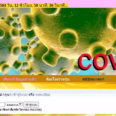
เพิ่ม/แก้.ข้อมูลส่วนตัว
ห้องโถงรวมรุ่น
WEBสมาคมฯ
ป
กรุณา
เข้าสู่ระบบ
หรือ
ลงทะเบียน
มาชิกเก่าลืมรหัส โทร 081-7611760]