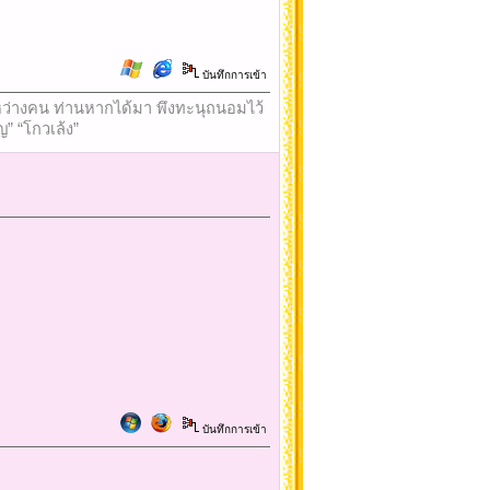
บันทึกการเข้า
ใจระหว่างคน ท่านหากได้มา พึงทะนุถนอมไว้
ญ” “โกวเล้ง”
บันทึกการเข้า