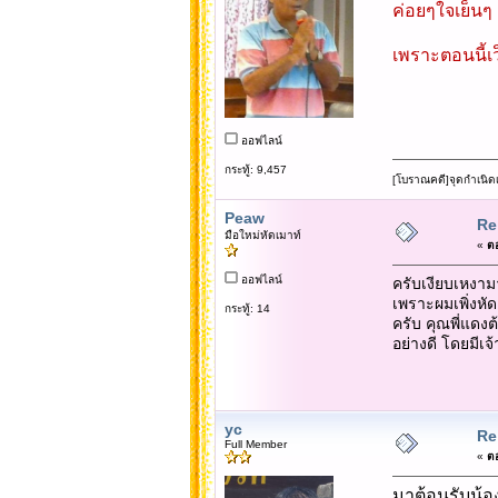
ค่อยๆใจเย็นๆ
เพราะตอนนี้เว
ออฟไลน์
กระทู้: 9,457
[โบราณคดี]จุดกำเนิด
Peaw
Re:
มือใหม่หัดเมาท์
«
ตอ
ออฟไลน์
ครับเงียบเหงาม
เพราะผมเพิ่งหัด
กระทู้: 14
ครับ คุณพี่แดงต
อย่างดี โดยมีเจ้
yc
Re:
Full Member
«
ตอ
มาต้อนรับน้อง