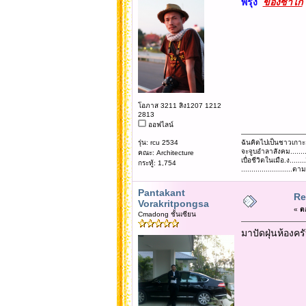
พี่รุ่ง
ของซาไก
โอภาส 3211 สิง1207 1212
2813
ออฟไลน์
รุ่น: rcu 2534
ฉันคิดไปเป็นชาวเกาะ
จะจูบอำลาสังคม......
คณะ: Architecture
เบื่อชีวิตในเมือ.ง........
กระทู้: 1,754
......................
Pantakant
Re:
Vorakritpongsa
«
ตอ
Cmadong ชั้นเซียน
มาปัดฝุ่นห้องครั