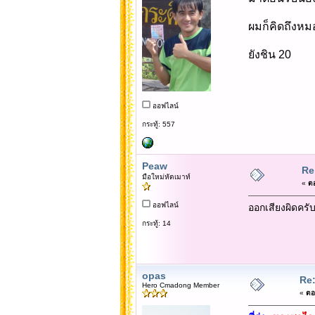
ผมก็คิดถึงหมอ
ยังชิน 20
ออฟไลน์
กระทู้: 557
Peaw
Re:
มือใหม่หัดเมาท์
«
ตอ
ออฟไลน์
ออกเสียงผิดครับ
กระทู้: 14
opas
Re: 
Hero Cmadong Member
«
ตอ