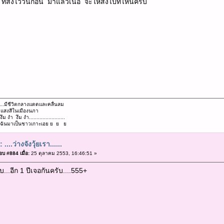
ที่สั่งไว้วันก่อน มาแล้วเน่อ จะให้ส่งไปที่ไหนครับ
...มีชีวิตกลางแดดและคลื่นลม
..แสงสีในเมืองนภา
งึม งำ งึม งำ........................
...ตามฉันมาเป็นชาวเกาะเอย ย ย ย
 ....ว่างจังวุ้ยเรา......
บ #884 เมื่อ:
25 ตุลาคม 2553, 16:46:51 »
บ...อีก 1 ปีเจอกันครับ....555+