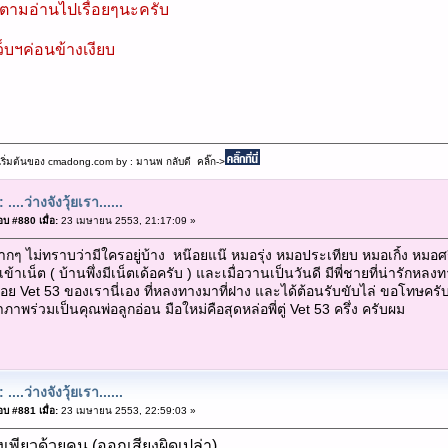
 ตามอ่านไปเรื่อยๆนะครับ
็บฯค่อนข้างเงียบ
เริ่มต้นของ cmadong.com by : มานพ กลับดี คลิ๊ก->
 ....ว่างจังวุ้ยเรา......
บ #880 เมื่อ:
23 เมษายน 2553, 21:17:09 »
ากๆ ไม่ทราบว่ามีใครอยู่บ้าง หน๊อยแน๊ หมอรุ่ง หมอประเทียบ หมอเกิ้ง หม
เข้าเน็ต ( บ้านพึ่งมีเน็ตเด้อครับ ) และเมื่อวานเป็นวันดี มีพี่ชายที่น่ารัก
้อย Vet 53 ของเรานี่เอง ที่หลงทางมาที่ฝาง และได้ต้อนรับขับไล่ ขอโทษครับเ
าภาพร่วมเป็นคุณพ่อลูกอ่อน มือใหม่คือสุดหล่อพี่ตู่ Vet 53 ครึ่ง ครับผม
 ....ว่างจังวุ้ยเรา......
บ #881 เมื่อ:
23 เมษายน 2553, 22:59:03 »
เพียวด้วยคน (ออกเสียงผิดเปล่า)