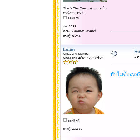
She 's The One...เพราะเธอเป็น
ที่หนึ่งตลอดมา...
ออฟไลน์
รุ่น: 2533
คณะ: ทันตแพทยศาสตร์
กระทู้: 5,264
Leam
Re:
Cmadong Member
«
ตอ
Cmadong อภิมหาอมตะเซียน
ทำไมต้องรออีก
ออฟไลน์
กระทู้: 23,776