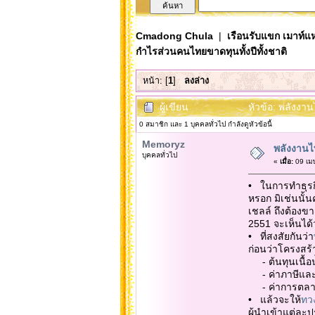
Cmadong Chula
|
เรือนรับแขก เมาท์แห
กำไรส่วนคนไทยขาดทุนทั้งปีทั้งชาติ
หน้า: [
1
]
ลงล่าง
ผู้เขียน
หัวข้อ: พลังงาน
0 สมาชิก และ 1 บุคคลทั่วไป กำลังดูหัวข้อนี้
Memoryz
พลังงานไท
บุคคลทั่วไป
«
เมื่อ:
09 เม
• ในการทำธุรกิจ 
หรอก มิเช่นนั้น
เชลล์ ถึงต้องข
2551 จะเห็นได้
• ที่สงสัยกันว่า
ก่อนว่าโครงสร้
- ต้นทุนเนื้อน
- ค่าภาษีและ
- ค่าการตล
• แล้วจะให้
ทว
ผู้นำเข้าแต่ละ