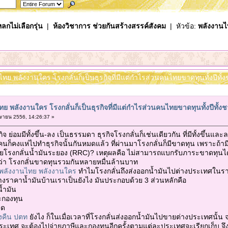
ลกไม่เลือกรุ่น
|
ห้องวิชาการ ช่วยกันสร้างสรรค์สังคม
| หัวข้อ:
พลังงานไท
ไทย พลังงานใคร โรงกลั่นก็เป็นธุรกิจที่มีแต่กำไรส่วนคนไทยขาดทุนทั้งปีทั้ง
ย พลังงานใคร โรงกลั่นก็เป็นธุรกิจที่มีแต่กำไรส่วนคนไทยขาดทุนทั้งปีทั้งช
ษายน 2556, 14:26:37 »
ย่อมมีทั้งขึ้น-ลง เป็นธรรมดา ธุรกิจโรงกลั่นก็เช่นเดียวกัน ที่มีทั้งขึ้นและลง
คนก็คงแห่ไปทำธุรกิจนั้นกันหมดแล้ว ที่ผ่านมาโรงกลั่นก็มีขาดทุน เพราะถ้า
ายโรงกลั่นน้ำมันระยอง (RRC)? เหตุผลคือ ไม่สามารถแบกรับภาระขาดทุนได
ว่า โรงกลั่นขาดทุนรวมกันหลายหมื่นล้านบาท
พลังงานไทย พลังงานใคร
ทำไมโรงกลั่นถึงส่งออกน้ำมันไปต่างประเทศในราค
างราคาน้ำมันบ้านเราเป็นยังไง มันประกอบด้วย 3 ส่วนหลักคือ
้ำมัน
กองทุน
าด
งคืน ปตท
ยังไง ก็ในเมื่อเวลาที่โรงกลั่นส่งออกน้ำมันไปขายต่างประเทศนั้น 
ประเทศ จะต้องไปจ่ายภาษีและกองทุนอีกครั้งตามแต่ละประเทศจะเรียกเก็บ จึง