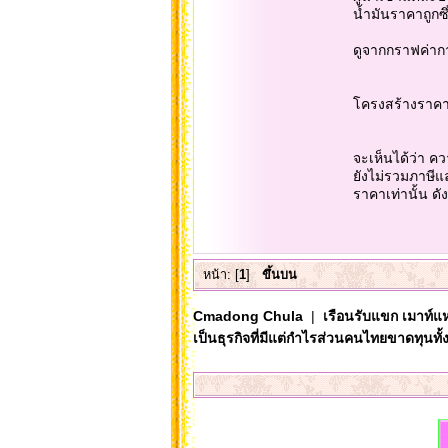
น้ำมันราคาถูกซ
ดูจากกราฟค่าก
โครงสร้างราคาน
จะเห็นได้ว่า ควา
ยังไม่รวมภาษีแ
ราคาเท่านั้น ดั
หน้า: [
1
]
ขึ้นบน
Cmadong Chula
|
เรือนรับแขก เมาท์แห
เป็นธุรกิจที่มีแต่กำไรส่วนคนไทยขาดทุนทั้งป