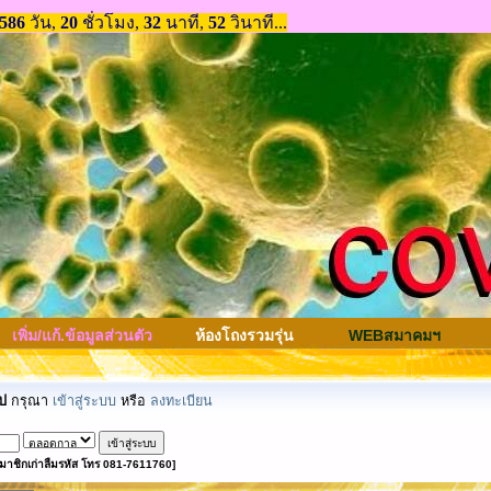
เพิ่ม/แก้.ข้อมูลส่วนตัว
ห้องโถงรวมรุ่น
WEBสมาคมฯ
ป
กรุณา
เข้าสู่ระบบ
หรือ
ลงทะเบียน
มาชิกเก่าลืมรหัส โทร 081-7611760]