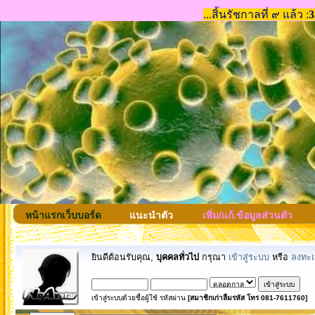
หน้าแรกเว็บบอร์ด
แนะนำตัว
เพิ่ม/แก้.ข้อมูลส่วนตัว
ยินดีต้อนรับคุณ,
บุคคลทั่วไป
กรุณา
เข้าสู่ระบบ
หรือ
ลงทะเ
เข้าสู่ระบบด้วยชื่อผู้ใช้ รหัสผ่าน
[สมาชิกเก่าลืมรหัส โทร 081-7611760]