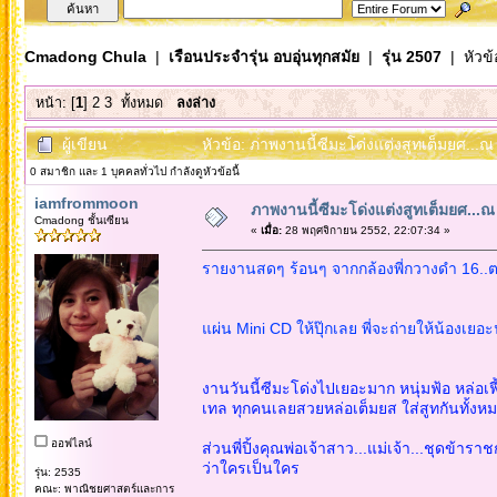
Cmadong Chula
|
เรือนประจำรุ่น อบอุ่นทุกสมัย
|
รุ่น 2507
| หัวข้
หน้า: [
1
]
2
3
ทั้งหมด
ลงล่าง
ผู้เขียน
หัวข้อ: ภาพงานนี้ซีมะโด่งแต่งสูทเต็มยศ...ณ 
0 สมาชิก และ 1 บุคคลทั่วไป กำลังดูหัวข้อนี้
iamfrommoon
ภาพงานนี้ซีมะโด่งแต่งสูทเต็มยศ...ณ แ
Cmadong ชั้นเซียน
«
เมื่อ:
28 พฤศจิกายน 2552, 22:07:34 »
รายงานสดๆ ร้อนๆ จากกล้องพี่กวางดำ 16..ตา
แผ่น Mini CD ให้ปุ๊กเลย พี่จะถ่ายให้น้องเยอ
งานวันนี้ซีมะโด่งไปเยอะมาก หนุ่มฟ้อ หล่อ
เทล ทุกคนเลยสวยหล่อเต็มยส ใส่สูทกันทั้งหมดท
ออฟไลน์
ส่วนพี่ปิ้งคุณพ่อเจ้าสาว...แม่เจ้า...ชุดข้
ว่าใครเป็นใคร
รุ่น: 2535
คณะ: พาณิชยศาสตร์และการ