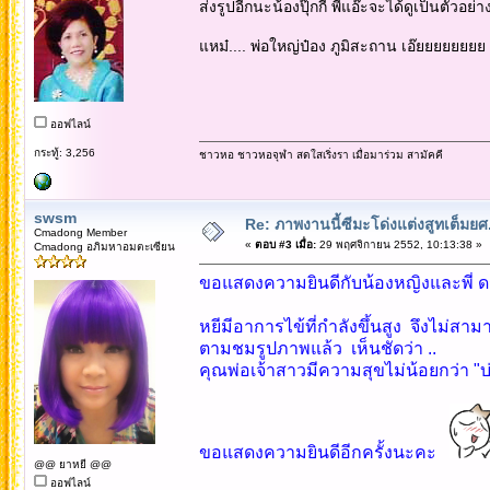
ส่งรูปอีกนะน้องปุ๊กกี้ พี่แอ๊ะจะได้ดูเป็นตั
แหม๋.... พ่อใหญ่ป๋อง ภูมิสะถาน เอ๊ยยยยยยยย
ออฟไลน์
กระทู้: 3,256
ชาวหอ ชาวหอจุฬา สดใสเริ่งรา เมื่อมาร่วม สามัคคี
swsm
Re: ภาพงานนี้ซีมะโด่งแต่งสูทเต็มยศ..
Cmadong Member
«
ตอบ #3 เมื่อ:
29 พฤศจิกายน 2552, 10:13:38 »
Cmadong อภิมหาอมตะเซียน
ขอแสดงความยินดีกับน้องหญิงและพี่ ดร
หยีมีอาการไข้ที่กำลังขึ้นสูง จึงไม่สา
ตามชมรูปภาพแล้ว เห็นชัดว่า ..
คุณพ่อเจ้าสาวมีความสุขไม่น้อยกว่า "
ขอแสดงความยินดีอีกครั้งนะคะ
@@ ยาหยี @@
ออฟไลน์