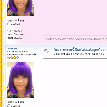
@@ ยาหยี @@
ออฟไลน์
รุ่น: Rcu2523
คณะ: Comm Arts
กระทู้: 28,369
.. don't play with me, cos I know how to pl
swsm
Re: ภาพงานนี้ซีมะโด่งแต่งสูทเต็มยศ..
Cmadong Member
«
ตอบ #21 เมื่อ:
05 ธันวาคม 2552, 23:52:16 »
Cmadong อภิมหาอมตะเซียน
@@ ยาหยี @@
ออฟไลน์