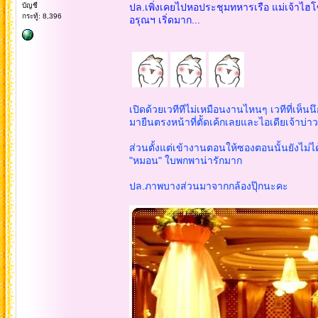
บัญชี
ปล.เพิ่งเคยไปหอประชุมทหารเรือ แม่เจ้าไฮโซ
กระทู้: 8,396
อรุณฯ เริ่ดมาก...
เปิดด้วยเวทีทีไม่เหมือนงานไหนๆ เวทีที่เห็นน
มายืนตรงหน้าที่ตััดเค้กเลยและไอเดียเจ้าบ่าว
ส่วนตั้งแต่เข้างานตอนให้ซองตอนนั้นยังไม่
"หมอน" ใบพกพาน่ารักมาก
ปล.ภาพบางส่วนมาจากกล้องปุ๊กนะคะ