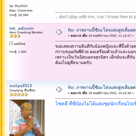
รุ่น: Rcu2523
คณะ: Comm Arts
กระทู้: 28,369
.. don't play with me, cos I know how to pl
lek_adisorn
Re: ภาพงานนี้ซีมะโด่งแต่งสูทเต็มยศ..
Hero Cmadong Member
«
ตอบ #4 เมื่อ:
29 พฤศจิกายน 2552, 11:14:37 »
ออฟไลน์
ขอแสดงความยินดีกับน้องหญิงและพี่ปิ้งด้วยค
กราบขออภัยพี่ด้วย ผมเตรียมตัวแล้วและบอกกับ
กระทู้: 1,595
เพราะเป็นวันปิดบอลจตุรมิตร เด็กมันจะตีกัน
ต้องไปดูที่สนามครับ
suriya2513
Re: ภาพงานนี้ซีมะโด่งแต่งสูทเต็มยศ..
Cmadong ชั้นเซียน
«
ตอบ #5 เมื่อ:
29 พฤศจิกายน 2552, 14:10:39 »
โชคดี ที่พี่ป๋องไม่ได้แต่งชุดนักเรียนไปเ