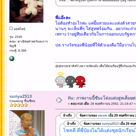
แหม๋.... พ่อใหญ่ป๋อง ภูมิสะถาน เอ๊ยยยยยยยย ภูมิฐานจังง
พี่แอ๊ะคะ
ไม่ต้องทำอะไรค่ะ แค่ยิ้มสวยและแต่งตัวสวยๆ อ
นานๆ จะเห็นพี่ๆ ใส่สูทพร้อมกัน...อยากจะถ่า
ออฟไลน์
เพราะว่าอยู่ทีมเดียวกันในการออกแบบรัฐสภาแห่
รุ่น: 2535
คณะ: พาณิชยศาสตร์และการ
ปล.รางวัลของพี่น้อยที่ให้ตัวเองคือ เืมื่อวา
บัญชี
กระทู้: 8,396
@@ธรรมชาติสร้างความขัดแย้ง เพื่อให้คนเรียนรู้ซึ่งกันและกั
suriya2513
Re: ภาพงานนี้ซีมะโด่งแต่งสูทเต็มยศ..
Cmadong ชั้นเซียน
«
ตอบ #16 เมื่อ:
29 พฤศจิกายน 2552, 21:16:47 »
อ้างถึง
ข้อความของ
swsm
เมื่อ 29 พฤศจิกายน
อ้างถึง
ข้อความของ
suriya2513
เมื่อ 29 พฤ
โชคดี ที่พี่ป๋องไม่ได้แต่งชุดนักเรีย