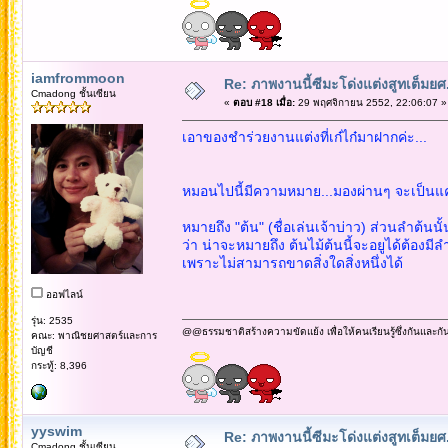
iamfrommoon
Re: ภาพงานนี้ซีมะโด่งแต่งสูทเต็มยศ..
Cmadong ชั้นเซียน
«
ตอบ #18 เมื่อ:
29 พฤศจิกายน 2552, 22:06:07 »
เอาของชำร่วยงานแต่งที่เก๋ไก๋มาฝากค่ะ...
หมอนไปนี้มีความหมาย...มองผ่านๆ จะเป็นแค
หมายถึง "ต้น" (ชื่อเล่นเจ้าบ่าว) ส่วนลำต้น
ว่า น่าจะหมายถึง ต้นไม้ต้นนี้จะอยูได้ต้องมี
เพราะไม่สามารถขาดสิ่งใดสิ่งหนึ่งได้
ออฟไลน์
รุ่น: 2535
@@ธรรมชาติสร้างความขัดแย้ง เพื่อให้คนเรียนรู้ซึ่งกันและกั
คณะ: พาณิชยศาสตร์และการ
บัญชี
กระทู้: 8,396
yyswim
Re: ภาพงานนี้ซีมะโด่งแต่งสูทเต็มยศ..
Cmadong ชั้นเซียน