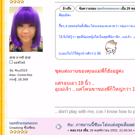
อ้างถึง
ข้อความของ
iamfrommoon
เมื่อ 29 พ
พี่ตุ่มมีค่ะ
กี๊ดๆ สวยหล่อกันทั้งซีมะโด่งเลยนะคะคาดว่า กลุ่มเราจะ
โอ้ ยิ่งได้รู้ว่า ชุดที่น้องหญิงใส่เป็นชุดพี่นิภาอีก...แม่เจ้า
(แอบเก็บไว้ให้ลูกบ้างดีกว่า) อิอิ
@@ ยาหยี @@
ออฟไลน์
ชุดแต่งงานของคุณแม่พี่ก็ยังอยู่ค่ะ
รุ่น: Rcu2523
คณะ: Comm Arts
กระทู้: 28,369
แต่รอบเอว 18 นิ้ว ..
อุแม่เจ้า .. แค่โคนขาของพี่ก็ใหญ่กว่า 18
.. don't play with me, cos I know how to pl
iamfrommoon
Re: ภาพงานนี้ซีมะโด่งแต่งสูทเต็มยศ..
Cmadong ชั้นเซียน
«
ตอบ #14 เมื่อ:
29 พฤศจิกายน 2552, 21:00:54 »