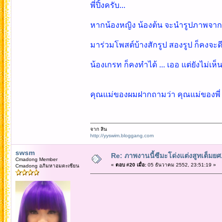
พี่ปิ้งครับ...
หากน้องหญิง น้องต้น จะนำรูปภาพจา
มาร่วมโพสต์บ้างสักรูป สองรูป ก็คงจะด
น้องเกรท ก็คงทำได้ ... เออ แต่ยังไม่เห
คุณแม่ของผมฝากถามว่า คุณแม่ของพี่ ก
จาก สิน
http://yyswim.bloggang.com
swsm
Re: ภาพงานนี้ซีมะโด่งแต่งสูทเต็มยศ..
Cmadong Member
«
ตอบ #20 เมื่อ:
05 ธันวาคม 2552, 23:51:19 »
Cmadong อภิมหาอมตะเซียน