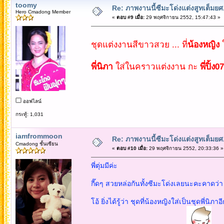
toomy
Re: ภาพงานนี้ซีมะโด่งแต่งสูทเต็มยศ..
Hero Cmadong Member
«
ตอบ #9 เมื่อ:
29 พฤศจิกายน 2552, 15:47:43 »
ชุดแต่งงานสีขาวสวย ... ที่
น้องหญิง
พี่นิภา
ใส่ในคราวแต่งงาน กะ
พี่ปิ้ง07
ออฟไลน์
กระทู้: 1,031
iamfrommoon
Re: ภาพงานนี้ซีมะโด่งแต่งสูทเต็มยศ..
Cmadong ชั้นเซียน
«
ตอบ #10 เมื่อ:
29 พฤศจิกายน 2552, 20:33:36 »
พี่ตุ่มมีค่ะ
กี๊ดๆ สวยหล่อกันทั้งซีมะโด่งเลยนะคะคาดว่า 
โอ้ ยิ่งได้รู้ว่า ชุดที่น้องหญิงใส่เป็นชุดพี่นิภา