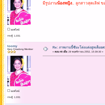
มีรูปงาน
น้องหญิง
.. ลูกสาวสุดเลิฟ 
ออฟไลน์
กระทู้: 1,031
toomy
Re: ภาพงานนี้ซีมะโด่งแต่งสูทเต็มยศ..
Hero Cmadong Member
«
ตอบ #8 เมื่อ:
29 พฤศจิกายน 2552, 15:39:30 »
ออฟไลน์
กระทู้: 1,031