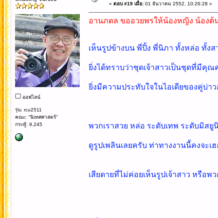
«
ตอบ #19 เมื่อ:
01 ธันวาคม 2552, 10:26:28 »
อานภดล ขออวยพรให้น้องหญิง น้องต้น
เห็นรูปข้างบน พี่ปิ้ง พี่นิภา ทั้งหล่อ ทั
ยิ่งได้ทราบว่าชุดเจ้าสาวเป็นชุดที่มีคุณค
ยิ่งมีความประทับใจในไอเดียของคู่บ่าวสาว 
ออฟไลน์
รุ่น: rcu2511
คณะ: "นิเทศศาสตร์"
กระทู้: 9,245
พวกเราสวย หล่อ ระดับเทพ ระดับมิสยูน
ดูรูปเพลินเลยครับ ท่าทางงานนี้คงจะเฮ
เสียดายที่ไม่ค่อยเห็นรูปเจ้าสาว หรือพ