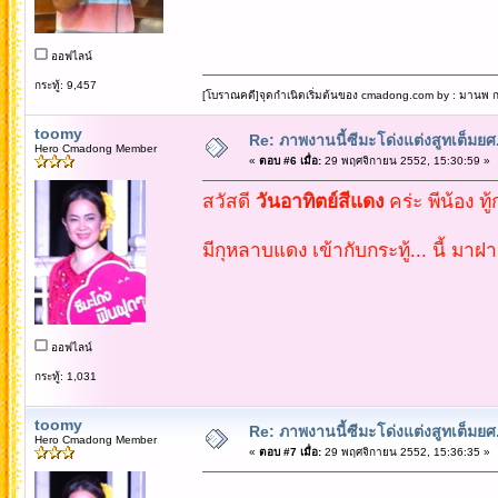
ออฟไลน์
กระทู้: 9,457
[โบราณคดี]จุดกำเนิดเริ่มต้นของ cmadong.com by : มานพ กล
toomy
Re: ภาพงานนี้ซีมะโด่งแต่งสูทเต็มยศ..
Hero Cmadong Member
«
ตอบ #6 เมื่อ:
29 พฤศจิกายน 2552, 15:30:59 »
สวัสดี
วันอาทิตย์สีแดง
คร่ะ พีน้อง ทู
มีกุหลาบแดง เข้ากับกระทู้... นี้ มาฝ
ออฟไลน์
กระทู้: 1,031
toomy
Re: ภาพงานนี้ซีมะโด่งแต่งสูทเต็มยศ..
Hero Cmadong Member
«
ตอบ #7 เมื่อ:
29 พฤศจิกายน 2552, 15:36:35 »