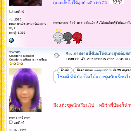
(แอบเก็บไว้ให้ลูกบ้างดีกว่า) อิอิ
ออฟไลน์
รุ่น: 2535
@@ธรรมชาติสร้างความขัดแย้ง เพื่อให้คนเรียนรู้ซึ่งกันและกั
คณะ: พาณิชยศาสตร์และการ
บัญชี
กระทู้: 8,396
swsm
Re: ภาพงานนี้ซีมะโด่งแต่งสูทเต็มยศ..
Cmadong Member
«
ตอบ #11 เมื่อ:
29 พฤศจิกายน 2552, 20:35:18 »
Cmadong อภิมหาอมตะเซียน
อ้างถึง
ข้อความของ
suriya2513
เมื่อ 29 พฤศจิ
โชคดี ที่พี่ป๋องไม่ได้แต่งชุดนักเรียนไ
ถึงแต่งชุดนักเรียนไป .. หยีว่าพี่ป๋อง
@@ ยาหยี @@
ออฟไลน์
รุ่น: Rcu2523