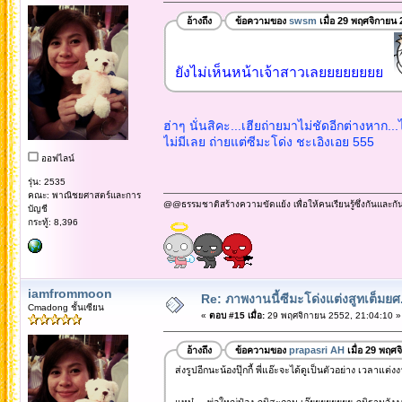
อ้างถึง
ข้อความของ
swsm
เมื่อ 29 พฤศจิกายน
ยังไม่เห็นหน้าเจ้าสาวเลยยยยยยยย
ฮ่าๆ นั่นสิคะ...เฮียถ่ายมาไม่ชัดอีกต่างหาก...ไ
ไม่มีเลย ถ่ายแต่ซีมะโด่ง ชะเอิงเอย 555
ออฟไลน์
รุ่น: 2535
คณะ: พาณิชยศาสตร์และการ
@@ธรรมชาติสร้างความขัดแย้ง เพื่อให้คนเรียนรู้ซึ่งกันและกั
บัญชี
กระทู้: 8,396
iamfrommoon
Re: ภาพงานนี้ซีมะโด่งแต่งสูทเต็มยศ..
Cmadong ชั้นเซียน
«
ตอบ #15 เมื่อ:
29 พฤศจิกายน 2552, 21:04:10 »
อ้างถึง
ข้อความของ
prapasri AH
เมื่อ 29 พฤศ
ส่งรูปอีกนะน้องปุ๊กกี้ พี่แอ๊ะจะได้ดูเป็นตัวอย่าง เวลาแ