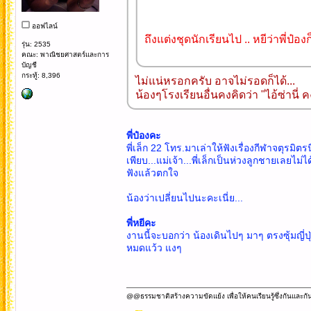
ออฟไลน์
ถึงแต่งชุดนักเรียนไป .. หยีว่าพี่
รุ่น: 2535
คณะ: พาณิชยศาสตร์และการ
บัญชี
กระทู้: 8,396
ไม่แน่หรอกครับ อาจไม่รอดก็ได้...
น้องๆโรงเรียนอื่นคงคิดว่า "ไอ้ซ่าน
พี่ป๋องคะ
พี่เล็ก 22 โทร.มาเล่าให้ฟังเรื่องกีฬาจตุรมิตร
เพียบ...แม่เจ้า...พี่เล็กเป็นห่วงลูกชายเลยไม
ฟังแล้วตกใจ
น้องว่าเปลี่ยนไปนะคะเนี่ย...
พี่หยีคะ
งานนี้จะบอกว่า น้องเดินไปๆ มาๆ ตรงซุ้มญี่ปุ่
หมดแว้ว แงๆ
@@ธรรมชาติสร้างความขัดแย้ง เพื่อให้คนเรียนรู้ซึ่งกันและกั