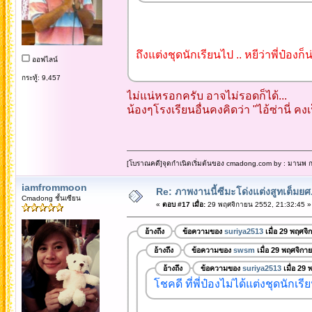
ถึงแต่งชุดนักเรียนไป .. หยีว่าพี่ป๋
ออฟไลน์
กระทู้: 9,457
ไม่แน่หรอกครับ อาจไม่รอดก็ได้...
น้องๆโรงเรียนอื่นคงคิดว่า "ไอ้ซ่านี่
[โบราณคดี]จุดกำเนิดเริ่มต้นของ cmadong.com by : มานพ กล
iamfrommoon
Re: ภาพงานนี้ซีมะโด่งแต่งสูทเต็มยศ..
Cmadong ชั้นเซียน
«
ตอบ #17 เมื่อ:
29 พฤศจิกายน 2552, 21:32:45 »
อ้างถึง
ข้อความของ
suriya2513
เมื่อ 29 พฤศจิ
อ้างถึง
ข้อความของ
swsm
เมื่อ 29 พฤศจิกา
อ้างถึง
ข้อความของ
suriya2513
เมื่อ 29
โชคดี ที่พี่ป๋องไม่ได้แต่งชุดนักเร