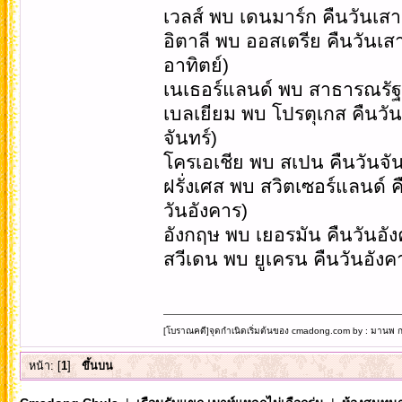
เวลส์ พบ เดนมาร์ก คืนวันเส
อิตาลี พบ ออสเตรีย คืนวันเส
อาทิตย์)
เนเธอร์แลนด์ ​พบ สาธารณรัฐเ
เบลเยียม พบ โปรตุเกส คืนวัน
จันทร์)
โครเอเชีย พบ สเปน คืนวันจัน
ฝรั่งเศส พบ สวิตเซอร์แลนด์ ค
วันอังคาร)
อังกฤษ พบ เยอรมัน คืนวันอัง
สวีเดน พบ ยูเครน คืนวันอังค
[โบราณคดี]จุดกำเนิดเริ่มต้นของ cmadong.com by : มานพ กล
หน้า: [
1
]
ขึ้นบน