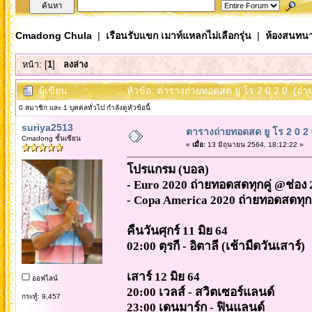
Cmadong Chula
|
เรือนรับแขก เมาท์แหลกไม่เลือกรุ่น
|
ห้องสนทนา
หน้า: [
1
]
ลงล่าง
ผู้เขียน
หัวข้อ: ตารางถ่ายทอดสด ยู โร 2 0 2 0 (อ่าน
0 สมาชิก และ 1 บุคคลทั่วไป กำลังดูหัวข้อนี้
suriya2513
ตารางถ่ายทอดสด ยู โร 2 0 2 
Cmadong ชั้นเซียน
«
เมื่อ:
13 มิถุนายน 2564, 18:12:22 »
โปรแกรม (บอล)
- Euro 2020 ถ่ายทอดสดทุกคู่ @ช่อง
- Copa America 2020 ถ่ายทอดสดทุก
คืนวันศุกร์ 11 มิย 64
02:00 ตุรกี - อิตาลี (เช้ามืดวันเสาร์)
เสาร์ 12 มิย 64
ออฟไลน์
20:00 เวลส์ - สวิตเซอร์แลนด์
กระทู้: 9,457
23:00 เดนมาร์ก - ฟินแลนด์