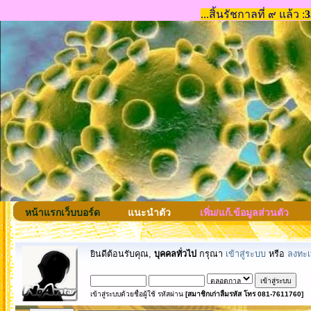
หน้าแรกเว็บบอร์ด
แนะนำตัว
เพิ่ม/แก้.ข้อมูลส่วนตัว
ยินดีต้อนรับคุณ,
บุคคลทั่วไป
กรุณา
เข้าสู่ระบบ
หรือ
ลงทะเ
เข้าสู่ระบบด้วยชื่อผู้ใช้ รหัสผ่าน
[สมาชิกเก่าลืมรหัส โทร 081-7611760]