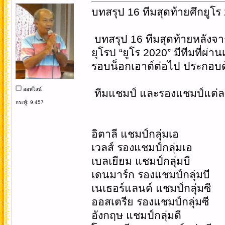
บทสรุป 16 ทีมสุดท้ายศึกยูโ
บทสรุป 16 ทีมสุดท้ายหลังจ
ยุโรป “ยูโร 2020” มีทีมที่ผ่านเข
รอบน็อกเอาต์ต่อไป ประกอบด้ว
ออฟไลน์
ทีมแชมป์ และรองแชมป์แต่ละ
กระทู้: 9,457
อิตาลี แชมป์กลุ่มเอ
เวลส์ รองแชมป์กลุ่มเอ
เบลเยียม แชมป์กลุ่มบี
เดนมาร์ก รองแชมป์กลุ่มบี
เนเธอร์แลนด์ แชมป์กลุ่มซี
ออสเตรีย รองแชมป์กลุ่มซี
อังกฤษ แชมป์กลุ่มดี