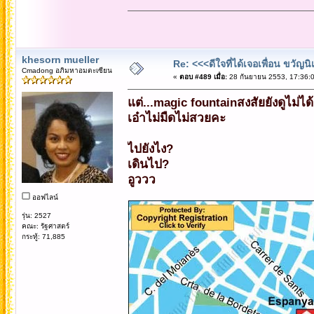
khesorn mueller
Re: <<<ดีใจที่ได้เจอเพื่อน ขวัญ
Cmadong อภิมหาอมตะเซียน
«
ตอบ #489 เมื่อ:
28 กันยายน 2553, 17:36:0
แต่...magic fountainสงสัยยังดูไม่ไ
เอ๋าไม่มืดไม่สวยคะ
ไปยังไง?
เดินไป?
อูววว
ออฟไลน์
รุ่น: 2527
คณะ: รัฐศาสตร์
กระทู้: 71,885