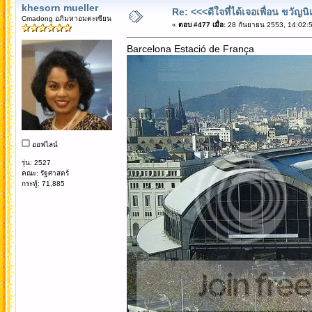
khesorn mueller
Re: <<<ดีใจที่ได้เจอเพื่อน ขวัญ
Cmadong อภิมหาอมตะเซียน
«
ตอบ #477 เมื่อ:
28 กันยายน 2553, 14:02:5
Barcelona Estació de França
ออฟไลน์
รุ่น: 2527
คณะ: รัฐศาสตร์
กระทู้: 71,885