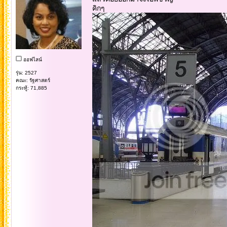
คิกๆ
ออฟไลน์
รุ่น: 2527
คณะ: รัฐศาสตร์
กระทู้: 71,885