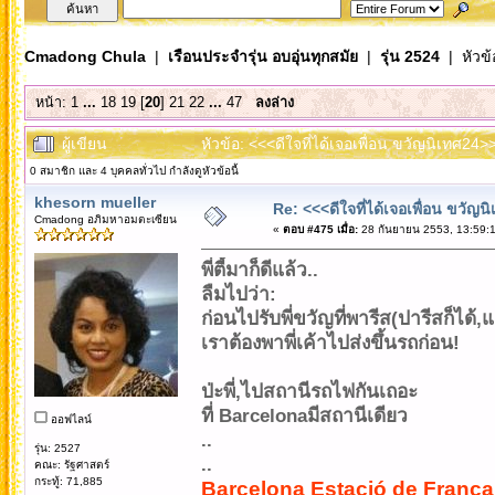
Cmadong Chula
|
เรือนประจำรุ่น อบอุ่นทุกสมัย
|
รุ่น 2524
| หัวข้
หน้า:
1
...
18
19
[
20
]
21
22
...
47
ลงล่าง
ผู้เขียน
หัวข้อ: <<<ดีใจที่ได้เจอเพื่อน ขวัญนิเทศ24>
0 สมาชิก และ 4 บุคคลทั่วไป กำลังดูหัวข้อนี้
khesorn mueller
Re: <<<ดีใจที่ได้เจอเพื่อน ขวัญ
Cmadong อภิมหาอมตะเซียน
«
ตอบ #475 เมื่อ:
28 กันยายน 2553, 13:59:1
พี่ตี้มาก็ดีแล้ว..
ลืมไปว่า:
ก่อนไปรับพี่ขวัญที่พารีส(ปารีสก็ได้
เราต้องพาพี่เค้าไปส่งขึ้นรถก่อน!
ป่ะพี่,ไปสถานีรถไฟกันเถอะ
ที่ Barcelonaมีสถานีเดียว
ออฟไลน์
..
รุ่น: 2527
..
คณะ: รัฐศาสตร์
กระทู้: 71,885
Barcelona Estació de França