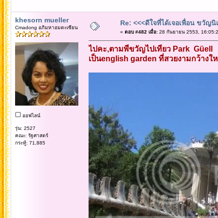
khesorn mueller
Re: <<<ดีใจที่ได้เจอเพื่อน ขวัญ
Cmadong อภิมหาอมตะเซียน
«
ตอบ #482 เมื่อ:
28 กันยายน 2553, 16:05:2
ไปคะ,ตามพี่ขวัญไปเที่ยว Park Güell
เป็นenglish garden ที่สวยงามกว้างให
ออฟไลน์
รุ่น: 2527
คณะ: รัฐศาสตร์
กระทู้: 71,885