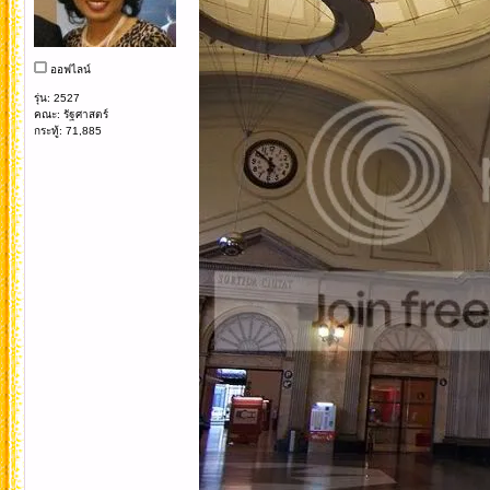
ออฟไลน์
รุ่น: 2527
คณะ: รัฐศาสตร์
กระทู้: 71,885