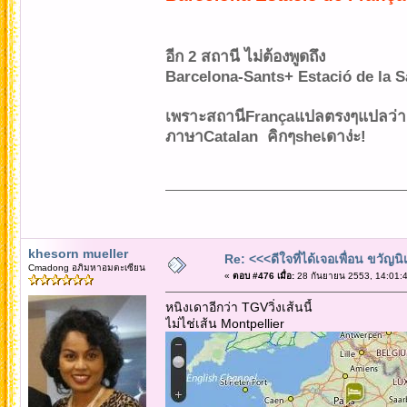
อีก 2 สถานี ไม่ต้องพูดถึง
Barcelona-Sants+ Estació de la S
เพราะสถานีFrançaแปลตรงๆแปลว่า "
ภาษาCatalan คิกๆsheเดาง่ะ!
khesorn mueller
Re: <<<ดีใจที่ได้เจอเพื่อน ขวัญ
Cmadong อภิมหาอมตะเซียน
«
ตอบ #476 เมื่อ:
28 กันยายน 2553, 14:01:4
หนิงเดาอีกว่า TGVวิ่งเส้นนี้
ไม่ไช่เส้น Montpellier