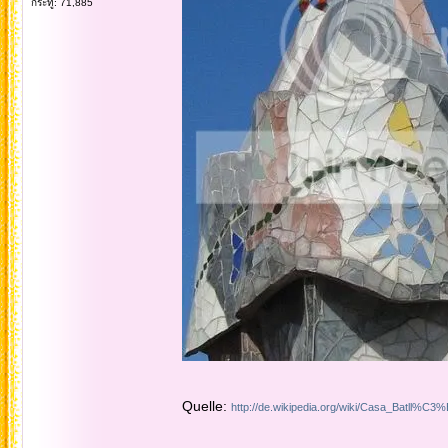
กระทู้: 71,885
Quelle:
http://de.wikipedia.org/wiki/Casa_Batll%C3