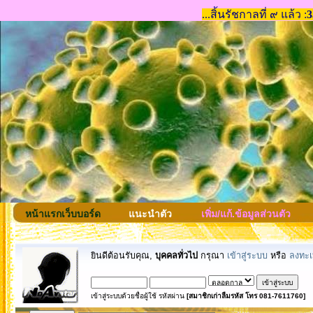
หน้าแรกเว็บบอร์ด
แนะนำตัว
เพิ่ม/แก้.ข้อมูลส่วนตัว
ยินดีต้อนรับคุณ,
บุคคลทั่วไป
กรุณา
เข้าสู่ระบบ
หรือ
ลงทะเ
เข้าสู่ระบบด้วยชื่อผู้ใช้ รหัสผ่าน
[สมาชิกเก่าลืมรหัส โทร 081-7611760]