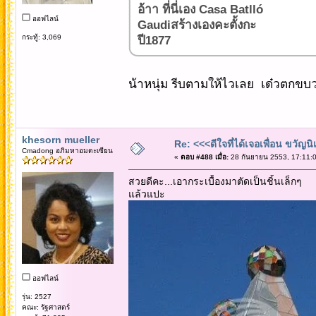
อ้าา ที่นี่เอง Casa Batlló
ออฟไลน์
Gaudiสร้างเองคะตั้งกะ
กระทู้: 3,069
ปี1877
น้าหนุ่ม รีบตามให้ไวเลย เด๋วตกขบว
khesorn mueller
Re: <<<ดีใจที่ได้เจอเพื่อน ขวัญ
Cmadong อภิมหาอมตะเซียน
«
ตอบ #488 เมื่อ:
28 กันยายน 2553, 17:11:0
สวยดีคะ...เอากระเบื้องมาตัดเป็นชิ้นเล็กๆ
แล้วแปะ
ออฟไลน์
รุ่น: 2527
คณะ: รัฐศาสตร์