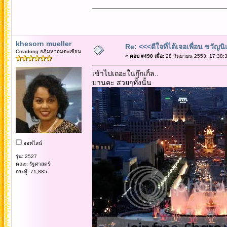
khesorn mueller
Re: <<<ดีใจที่ได้เจอเพื่อน ขวัญ
Cmadong อภิมหาอมตะเซียน
«
ตอบ #490 เมื่อ:
28 กันยายน 2553, 17:38:3
เข้าไปเถอะในกุ๊กเกิ้ล..
บานคะ สวยๆทั้งนั้น
ออฟไลน์
รุ่น: 2527
คณะ: รัฐศาสตร์
กระทู้: 71,885