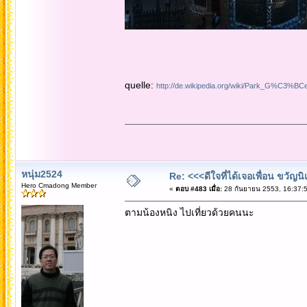
quelle:
http://de.wikipedia.org/wiki/Park_G%C3%BCe
หนุ่ม2524
Re: <<<ดีใจที่ได้เจอเพื่อน ขวัญ
Hero Cmadong Member
«
ตอบ #483 เมื่อ:
28 กันยายน 2553, 16:37:5
ตามน้องหนิง ไปเที่ยวด้วยคนนะ