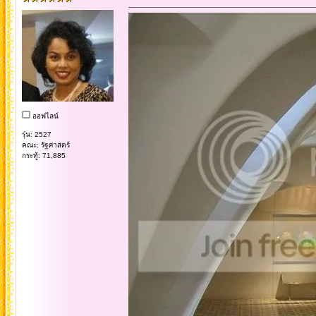
ออฟไลน์
รุ่น: 2527
คณะ: รัฐศาสตร์
กระทู้: 71,885