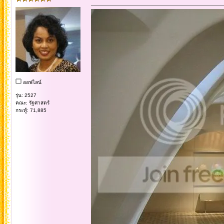
ออฟไลน์
รุ่น: 2527
คณะ: รัฐศาสตร์
กระทู้: 71,885