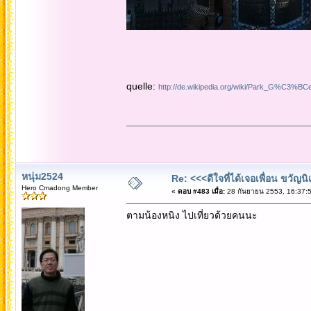
quelle:
http://de.wikipedia.org/wiki/Park_G%C3%BCe
หนุ่ม2524
Re: <<<ดีใจที่ได้เจอเพื่อน ขวัญ
Hero Cmadong Member
«
ตอบ #483 เมื่อ:
28 กันยายน 2553, 16:37:5
ตามน้องหนิง ไปเที่ยวด้วยคนนะ