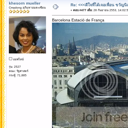
khesorn mueller
Re: <<<ดีใจที่ได้เจอเพื่อน ขวัญ
Cmadong อภิมหาอมตะเซียน
«
ตอบ #477 เมื่อ:
28 กันยายน 2553, 14:02:5
Barcelona Estació de França
ออฟไลน์
รุ่น: 2527
คณะ: รัฐศาสตร์
กระทู้: 71,885