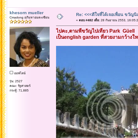
khesorn mueller
Re: <<<ดีใจที่ได้เจอเพื่อน ขวัญ
Cmadong อภิมหาอมตะเซียน
«
ตอบ #482 เมื่อ:
28 กันยายน 2553, 16:05:2
ไปคะ,ตามพี่ขวัญไปเที่ยว Park Güell
เป็นenglish garden ที่สวยงามกว้างให
ออฟไลน์
รุ่น: 2527
คณะ: รัฐศาสตร์
กระทู้: 71,885