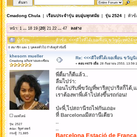
Cmadong Chula
|
เรือนประจำรุ่น อบอุ่นทุกสมัย
|
รุ่น 2524
| หัวข้
หน้า:
1
...
18
19
[
20
]
21
22
...
47
ลงล่าง
ผู้เขียน
หัวข้อ: <<<ดีใจที่ได้เจอเพื่อน ขวัญนิเทศ24>
0 สมาชิก และ 1 บุคคลทั่วไป กำลังดูหัวข้อนี้
khesorn mueller
Re: <<<ดีใจที่ได้เจอเพื่อน ขวัญ
Cmadong อภิมหาอมตะเซียน
«
ตอบ #475 เมื่อ:
28 กันยายน 2553, 13:59:1
พี่ตี้มาก็ดีแล้ว..
ลืมไปว่า:
ก่อนไปรับพี่ขวัญที่พารีส(ปารีสก็ได้
เราต้องพาพี่เค้าไปส่งขึ้นรถก่อน!
ป่ะพี่,ไปสถานีรถไฟกันเถอะ
ที่ Barcelonaมีสถานีเดียว
ออฟไลน์
..
รุ่น: 2527
..
คณะ: รัฐศาสตร์
กระทู้: 71,885
Barcelona Estació de França