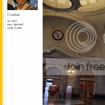
ออฟไลน์
รุ่น: 2527
คณะ: รัฐศาสตร์
กระทู้: 71,885