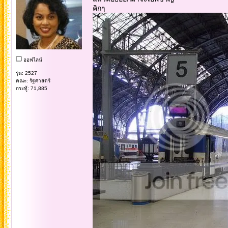
คิกๆ
ออฟไลน์
รุ่น: 2527
คณะ: รัฐศาสตร์
กระทู้: 71,885