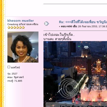
khesorn mueller
Re: <<<ดีใจที่ได้เจอเพื่อน ขวัญ
Cmadong อภิมหาอมตะเซียน
«
ตอบ #490 เมื่อ:
28 กันยายน 2553, 17:38:3
เข้าไปเถอะในกุ๊กเกิ้ล..
บานคะ สวยๆทั้งนั้น
ออฟไลน์
รุ่น: 2527
คณะ: รัฐศาสตร์
กระทู้: 71,885