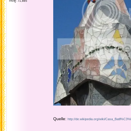
กระทู้: 71,885
Quelle:
http://de.wikipedia.org/wiki/Casa_Batll%C3