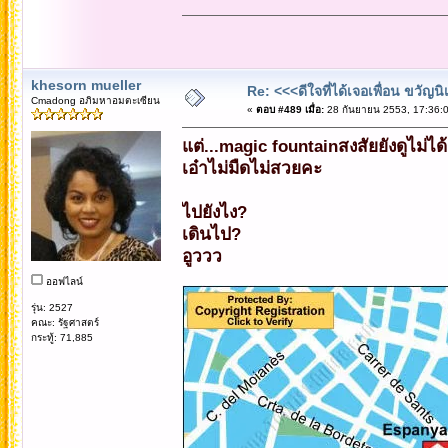
khesorn mueller
Re: <<<ดีใจที่ได้เจอเพื่อน ขวัญ
Cmadong อภิมหาอมตะเซียน
«
ตอบ #489 เมื่อ:
28 กันยายน 2553, 17:36:0
แต่...magic fountainสงสัยยังดูไม่ไ
เอ๋าไม่มืดไม่สวยคะ
ไปยังไง?
เดินไป?
อูววว
ออฟไลน์
รุ่น: 2527
คณะ: รัฐศาสตร์
กระทู้: 71,885