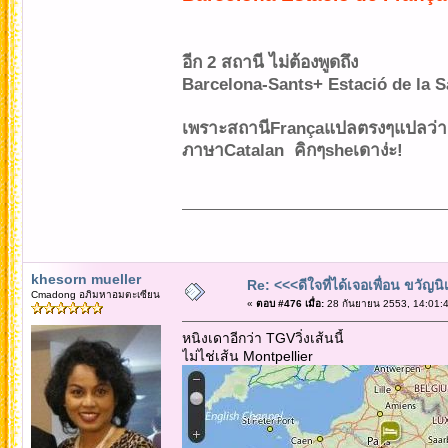
อีก 2 สถานี ไม่ต้องพูดถึง
Barcelona-Sants+ Estació de la S
เพราะสถานีFrançaแปลตรงๆแปลว่า "
ภาษาCatalan คิกๆsheเดาง่ะ!
khesorn mueller
Re: <<<ดีใจที่ได้เจอเพื่อน ขวัญ
Cmadong อภิมหาอมตะเซียน
«
ตอบ #476 เมื่อ:
28 กันยายน 2553, 14:01:4
หนิงเดาอีกว่า TGVวิ่งเส้นนี้
ไม่ไช่เส้น Montpellier