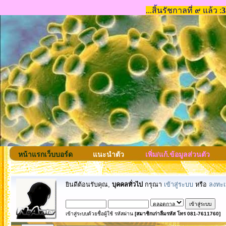
หน้าแรกเว็บบอร์ด
แนะนำตัว
เพิ่ม/แก้.ข้อมูลส่วนตัว
ยินดีต้อนรับคุณ,
บุคคลทั่วไป
กรุณา
เข้าสู่ระบบ
หรือ
ลงทะเ
เข้าสู่ระบบด้วยชื่อผู้ใช้ รหัสผ่าน
[สมาชิกเก่าลืมรหัส โทร 081-7611760]