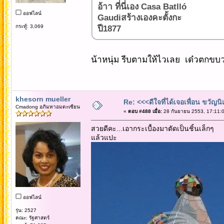
อ้าา ที่นี่เอง Casa Batlló
ออฟไลน์
Gaudiสร้างเองคะตั้งกะ
กระทู้: 3,069
ปี1877
น้าหนุ่ม รีบตามให้ไวเลย เด๋วตกขบว
khesorn mueller
Re: <<<ดีใจที่ได้เจอเพื่อน ขวัญ
Cmadong อภิมหาอมตะเซียน
«
ตอบ #488 เมื่อ:
28 กันยายน 2553, 17:11:0
สวยดีคะ...เอากระเบื้องมาตัดเป็นชิ้นเล็กๆ
แล้วแปะ
ออฟไลน์
รุ่น: 2527
คณะ: รัฐศาสตร์