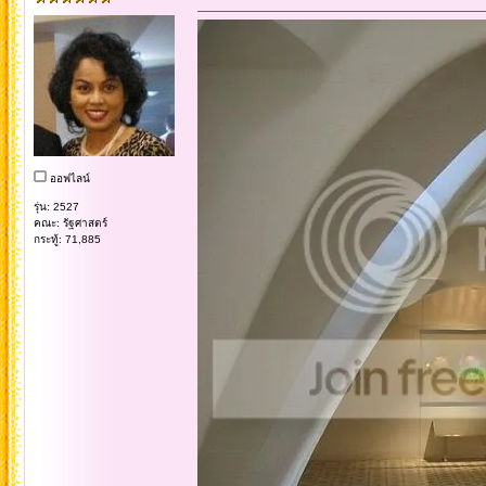
ออฟไลน์
รุ่น: 2527
คณะ: รัฐศาสตร์
กระทู้: 71,885