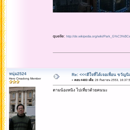
quelle:
http://de.wikipedia.org/wiki/Park_G%C3%BCe
หนุ่ม2524
Re: <<<ดีใจที่ได้เจอเพื่อน ขวัญ
Hero Cmadong Member
«
ตอบ #483 เมื่อ:
28 กันยายน 2553, 16:37:5
ตามน้องหนิง ไปเที่ยวด้วยคนนะ