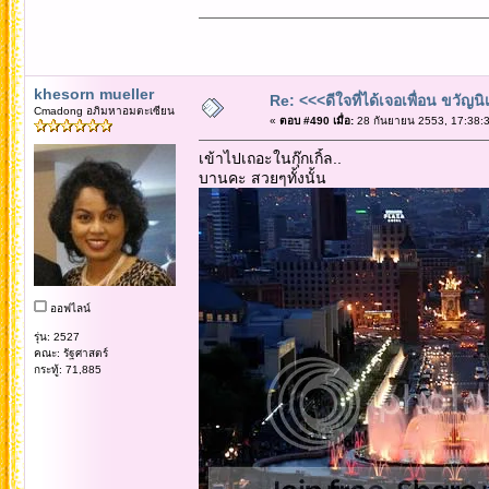
khesorn mueller
Re: <<<ดีใจที่ได้เจอเพื่อน ขวัญ
Cmadong อภิมหาอมตะเซียน
«
ตอบ #490 เมื่อ:
28 กันยายน 2553, 17:38:3
เข้าไปเถอะในกุ๊กเกิ้ล..
บานคะ สวยๆทั้งนั้น
ออฟไลน์
รุ่น: 2527
คณะ: รัฐศาสตร์
กระทู้: 71,885