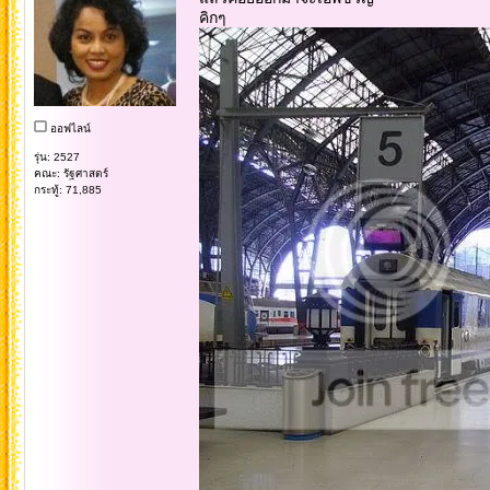
คิกๆ
ออฟไลน์
รุ่น: 2527
คณะ: รัฐศาสตร์
กระทู้: 71,885