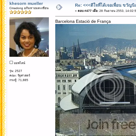
khesorn mueller
Re: <<<ดีใจที่ได้เจอเพื่อน ขวัญ
Cmadong อภิมหาอมตะเซียน
«
ตอบ #477 เมื่อ:
28 กันยายน 2553, 14:02:5
Barcelona Estació de França
ออฟไลน์
รุ่น: 2527
คณะ: รัฐศาสตร์
กระทู้: 71,885