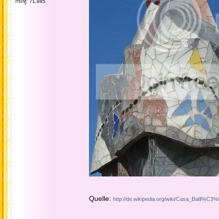
กระทู้: 71,885
Quelle:
http://de.wikipedia.org/wiki/Casa_Batll%C3