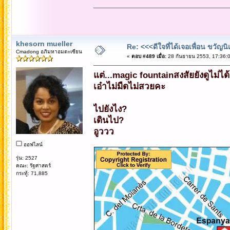
khesorn mueller
Re: <<<ดีใจที่ได้เจอเพื่อน ขวัญ
Cmadong อภิมหาอมตะเซียน
«
ตอบ #489 เมื่อ:
28 กันยายน 2553, 17:36:0
แต่...magic fountainสงสัยยังดูไม่ไ
เอ๋าไม่มืดไม่สวยคะ
ไปยังไง?
เดินไป?
อูววว
ออฟไลน์
รุ่น: 2527
คณะ: รัฐศาสตร์
กระทู้: 71,885