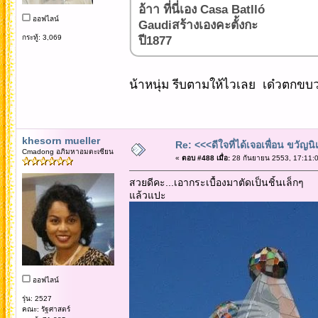
อ้าา ที่นี่เอง Casa Batlló
ออฟไลน์
Gaudiสร้างเองคะตั้งกะ
กระทู้: 3,069
ปี1877
น้าหนุ่ม รีบตามให้ไวเลย เด๋วตกขบว
khesorn mueller
Re: <<<ดีใจที่ได้เจอเพื่อน ขวัญ
Cmadong อภิมหาอมตะเซียน
«
ตอบ #488 เมื่อ:
28 กันยายน 2553, 17:11:0
สวยดีคะ...เอากระเบื้องมาตัดเป็นชิ้นเล็กๆ
แล้วแปะ
ออฟไลน์
รุ่น: 2527
คณะ: รัฐศาสตร์