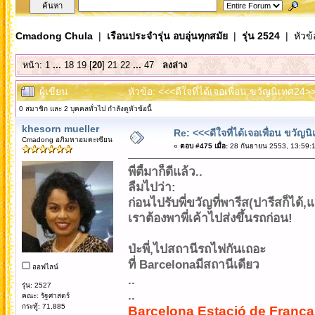
Cmadong Chula
|
เรือนประจำรุ่น อบอุ่นทุกสมัย
|
รุ่น 2524
| หัวข้
หน้า:
1
...
18
19
[
20
]
21
22
...
47
ลงล่าง
ผู้เขียน
หัวข้อ: <<<ดีใจที่ได้เจอเพื่อน ขวัญนิเทศ24>
0 สมาชิก และ 2 บุคคลทั่วไป กำลังดูหัวข้อนี้
khesorn mueller
Re: <<<ดีใจที่ได้เจอเพื่อน ขวัญ
Cmadong อภิมหาอมตะเซียน
«
ตอบ #475 เมื่อ:
28 กันยายน 2553, 13:59:1
พี่ตี้มาก็ดีแล้ว..
ลืมไปว่า:
ก่อนไปรับพี่ขวัญที่พารีส(ปารีสก็ได้
เราต้องพาพี่เค้าไปส่งขึ้นรถก่อน!
ป่ะพี่,ไปสถานีรถไฟกันเถอะ
ที่ Barcelonaมีสถานีเดียว
ออฟไลน์
..
รุ่น: 2527
..
คณะ: รัฐศาสตร์
กระทู้: 71,885
Barcelona Estació de França