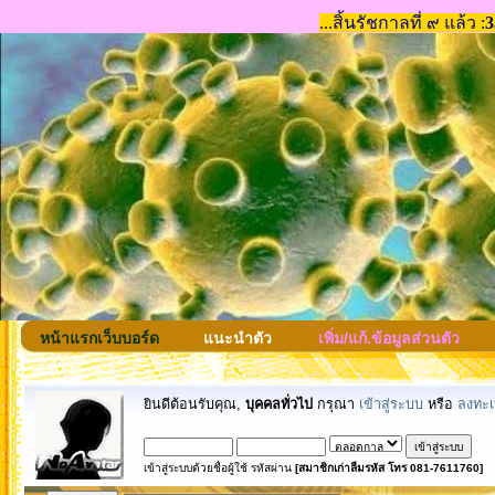
หน้าแรกเว็บบอร์ด
แนะนำตัว
เพิ่ม/แก้.ข้อมูลส่วนตัว
ยินดีต้อนรับคุณ,
บุคคลทั่วไป
กรุณา
เข้าสู่ระบบ
หรือ
ลงทะเ
เข้าสู่ระบบด้วยชื่อผู้ใช้ รหัสผ่าน
[สมาชิกเก่าลืมรหัส โทร 081-7611760]