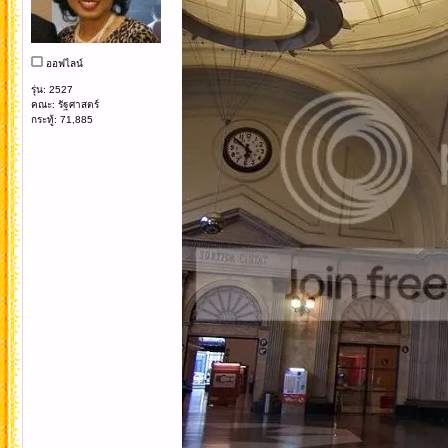
ออฟไลน์
รุ่น: 2527
คณะ: รัฐศาสตร์
กระทู้: 71,885