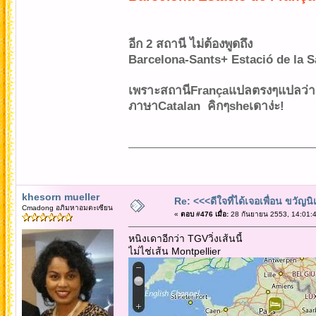
อีก 2 สถานี ไม่ต้องพูดถึง
Barcelona-Sants+ Estació de la S
เพราะสถานีFrançaแปลตรงๆแปลว่า "
ภาษาCatalan คิกๆsheเดาง่ะ!
khesorn mueller
Re: <<<ดีใจที่ได้เจอเพื่อน ขวัญ
Cmadong อภิมหาอมตะเซียน
«
ตอบ #476 เมื่อ:
28 กันยายน 2553, 14:01:4
หนิงเดาอีกว่า TGVวิ่งเส้นนี้
ไม่ไช่เส้น Montpellier