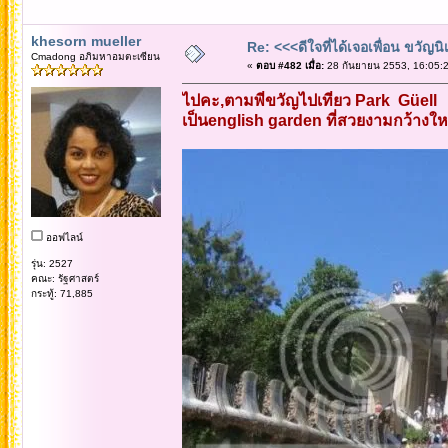
khesorn mueller
Re: <<<ดีใจที่ได้เจอเพื่อน ขวัญ
Cmadong อภิมหาอมตะเซียน
«
ตอบ #482 เมื่อ:
28 กันยายน 2553, 16:05:2
ไปคะ,ตามพี่ขวัญไปเที่ยว Park Güell
เป็นenglish garden ที่สวยงามกว้างให
ออฟไลน์
รุ่น: 2527
คณะ: รัฐศาสตร์
กระทู้: 71,885