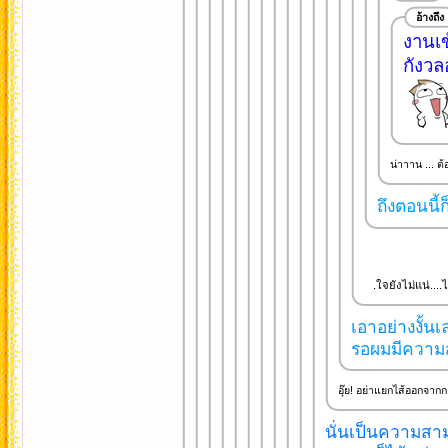
อ้างถึง
งานเข
กังวล
น่าาาน ... ต้อง
ถึงตอนนี้ก
.ใจยังไม่แน่....ไ
เอาอย่างงั้นเ
รอผมมีความส
อุ๊ย! อย่าแยกไส้ออกจาก
นั่นเป็นความสาม