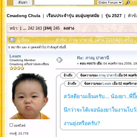
Cmadong Chula
|
เรือนประจำรุ่น อบอุ่นทุกสมัย
|
รุ่น 2527
| หัวข้
หน้า:
1
...
242
243
[
244
]
245
ลงล่าง
ผู้เขียน
หัวข้อ: ภาณุ ปาตานี (อ่าน 2215935 ครั้ง)
0 สมาชิก และ 4 บุคคลทั่วไป กำลังดูหัวข้อนี้
Leam
Re: ภาณุ ปาตานี
Cmadong Member
«
ตอบ #6075 เมื่อ:
04 พฤศจิกายน 2556, 19
Cmadong อภิมหาอมตะเซียน
อ้างถึง
ข้อความของ
ภาณุ ปาตานี
เมื่อ 04 พฤศจ
อ้างถึง
ข้อความของ
Leam
เมื่อ 02 พฤศจิกา
สวัสดียามเย็นครับ... น้องยา..พี่ปี
นึกว่าจะได้เจอน้องยาในงานโบว์ล
งานยุ่งหรือครับ?
ออฟไลน์
กระทู้: 23,776