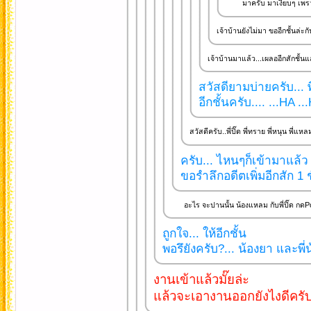
มาครับ มาเงียบๆ เพราะ
เจ้าบ้านยังไม่มา ขออีกชั้นล่ะกั
เจ้าบ้านมาแล้ว...เผลออีกสักชั้นแล
สวัสดียามบ่ายครับ... พ
อีกชั้นครับ.... ...HA ..
สวัสดีครับ..พี่ปิ๊ด พี่ทราย พี่หนุน พี่แ
ครับ... ไหนๆก็เข้ามาแล้ว
ขอรำลึกอดีตเพิ่มอีกสัก 1 ชั
อะไร จะปานนั้น น้องแหลม กับพี่ปิ๊ด กดPost 
ถูกใจ... ให้อีกชั้น
พอรึยังครับ?... น้องยา และพี่
งานเข้าแล้วมั๊ยล่ะ
แล้วจะเอางานออกยังไงดีครับพ