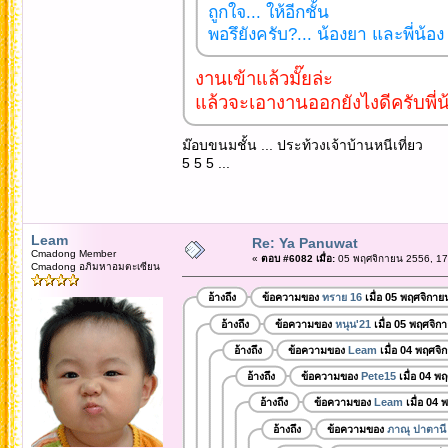
ถูกใจ... ให้อีกชั้น
พอรึยังครับ?... น้องยา และพี่น้อง
งานเข้าแล้วมั๊ยล่ะ
แล้วจะเอางานออกยังไงดีครับพี่น
ม๊อบขนมชั้น ... ประท้วงเจ้าบ้านหนีเที่ยว
5 5 5 ...
Leam
Re: Ya Panuwat
Cmadong Member
«
ตอบ #6082 เมื่อ:
05 พฤศจิกายน 2556, 17
Cmadong อภิมหาอมตะเซียน
อ้างถึง
ข้อความของ
ทราย 16
เมื่อ 05 พฤศจิกาย
อ้างถึง
ข้อความของ
หนุน'21
เมื่อ 05 พฤศจิก
อ้างถึง
ข้อความของ
Leam
เมื่อ 04 พฤศจิ
อ้างถึง
ข้อความของ
Pete15
เมื่อ 04 พ
อ้างถึง
ข้อความของ
Leam
เมื่อ 04 
อ้างถึง
ข้อความของ
ภาณุ ปาตานี