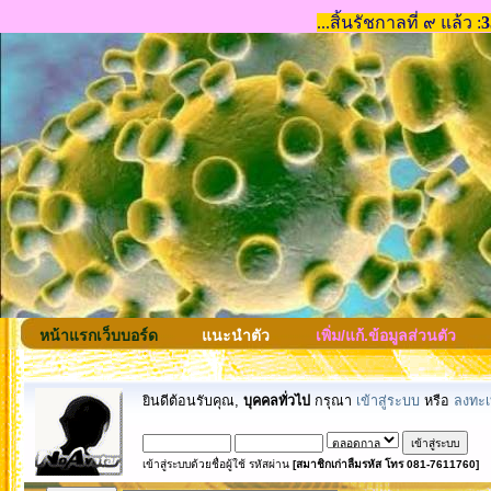
หน้าแรกเว็บบอร์ด
แนะนำตัว
เพิ่ม/แก้.ข้อมูลส่วนตัว
ยินดีต้อนรับคุณ,
บุคคลทั่วไป
กรุณา
เข้าสู่ระบบ
หรือ
ลงทะเ
เข้าสู่ระบบด้วยชื่อผู้ใช้ รหัสผ่าน
[สมาชิกเก่าลืมรหัส โทร 081-7611760]