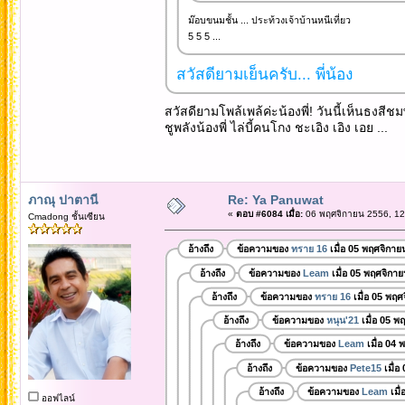
ม๊อบขนมชั้น ... ประท้วงเจ้าบ้านหนีเที่ยว
5 5 5 ...
สวัสดียามเย็นครับ... พี่น้อง
สวัสดียามโพล้เพล้ค่ะน้องพี่! วันนี้เห็นธงสีชม
ชูพลังน้องพี่ ไล่บี้คนโกง ชะเอิง เอิง เอย ...
ภาณุ ปาตานี
Re: Ya Panuwat
«
ตอบ #6084 เมื่อ:
06 พฤศจิกายน 2556, 12
Cmadong ชั้นเซียน
อ้างถึง
ข้อความของ
ทราย 16
เมื่อ 05 พฤศจิกาย
อ้างถึง
ข้อความของ
Leam
เมื่อ 05 พฤศจิกา
อ้างถึง
ข้อความของ
ทราย 16
เมื่อ 05 พฤศ
อ้างถึง
ข้อความของ
หนุน'21
เมื่อ 05 พ
อ้างถึง
ข้อความของ
Leam
เมื่อ 04 
อ้างถึง
ข้อความของ
Pete15
เมื่อ
อ้างถึง
ข้อความของ
Leam
เมื
ออฟไลน์