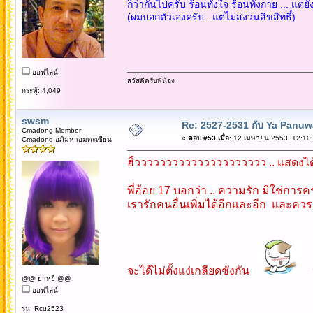
ก็ว่ากันไปครับ ร้อนทั้งใจ ร้อนทั้งกาย ... แต่ย
(ผมบอกตัวเองครับ...แต่ไม่สงวนลิขสิทธิ์)
ออฟไลน์
สวัสดีครับพี่น้อง
กระทู้: 4,049
swsm
Re: 2527-2531 กับ Ya Panuw
Cmadong Member
«
ตอบ #53 เมื่อ:
12 เมษายน 2553, 12:10:
Cmadong อภิมหาอมตะเซียน
ฮิ้ววววววววววววววววววววว .. แสดงได
พี่อ้อย 17 บอกว่า .. ความรัก มิใช่กา
เรารักคนอื่นเพิ่มได้อีกและอีก และควรร
จะได้ไม่ตั้งแง่เกลียดชังกัน
@@ ยาหยี @@
ออฟไลน์
รุ่น: Rcu2523