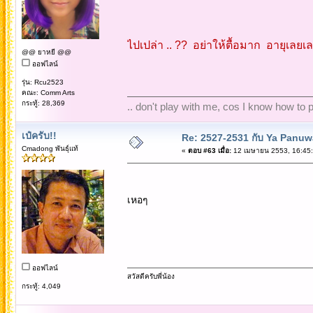
ไปเปล่า .. ?? อย่าให้ตื้อมาก อายุเลยเ
@@ ยาหยี @@
ออฟไลน์
รุ่น: Rcu2523
คณะ: Comm Arts
กระทู้: 28,369
.. don't play with me, cos I know how to pl
เป๋ครับ!!
Re: 2527-2531 กับ Ya Panuw
Cmadong พันธุ์แท้
«
ตอบ #63 เมื่อ:
12 เมษายน 2553, 16:45:
เหอๆ
ออฟไลน์
สวัสดีครับพี่น้อง
กระทู้: 4,049