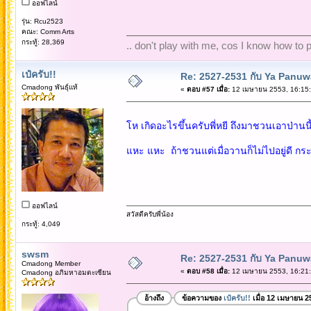
ออฟไลน์
รุ่น: Rcu2523
คณะ: Comm Arts
กระทู้: 28,369
.. don't play with me, cos I know how to pl
เป๋ครับ!!
Re: 2527-2531 กับ Ya Panuw
Cmadong พันธุ์แท้
«
ตอบ #57 เมื่อ:
12 เมษายน 2553, 16:15:
โห เกิดอะไรขึ้นครับพี่หยี ถึงมาชวนเอาป่านนี้.
แหะ แหะ ถ้าชวนแต่เมื่อวานก็ไม่ไปอยู่ดี กระ
ออฟไลน์
สวัสดีครับพี่น้อง
กระทู้: 4,049
swsm
Re: 2527-2531 กับ Ya Panuw
Cmadong Member
«
ตอบ #58 เมื่อ:
12 เมษายน 2553, 16:21:
Cmadong อภิมหาอมตะเซียน
อ้างถึง
ข้อความของ
เป๋ครับ!!
เมื่อ 12 เมษายน 2