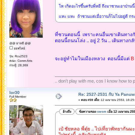
โห เกิดอะไรขึ้นครับพี่หยี ถึงมาชวนเอาป่านนี้.
แหะ แหะ ถ้าชวนแต่เมื่อวานก็ไม่ไปอยู่ดี กระ
ที่ชวนตอนนี้ เพราะคนอื่นเขาเดินทาง
ตอนนี้ถนนโล่ง .. อยู่ 2 วัน .. เดินทาง
@@ ยาหยี @@
ออฟไลน์
รุ่น: Rcu2523
จะอยู่ทำไมในเมืองหลวง ตอนนี้มีแต่
B
คณะ: Comm Arts
กระทู้: 28,369
.. don't play with me, cos I know how to pl
lor30
Re: 2527-2531 กับ Ya Panuw
Full Member
«
ตอบ #59 เมื่อ:
12 เมษายน 2553, 16:25:
อ้างถึง
ข้อความของ
swsm
เมื่อ 12 เมษายน 25
เป๋ ชัยหลอ พี่ตุ๋ย .. ไปเที่ยวพัทยากั
ไปพรุ่งนี้ กลับวันพฤหัส ..