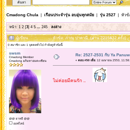
Cmadong Chula
|
เรือนประจำรุ่น อบอุ่นทุกสมัย
|
รุ่น 2527
| หัวข้
หน้า:
1
2
[
3
]
4
5
...
245
ลงล่าง
ผู้เขียน
หัวข้อ: ภาณุ ปาตานี (อ่าน 2215832 ครั้ง)
0 สมาชิก และ 1 บุคคลทั่วไป กำลังดูหัวข้อนี้
swsm
Re: 2527-2531 กับ Ya Panuw
Cmadong Member
«
ตอบ #50 เมื่อ:
12 เมษายน 2553, 11:58:
Cmadong อภิมหาอมตะเซียน
ไม่ค่อยมีคนรัก ..
@@ ยาหยี @@
ออฟไลน์