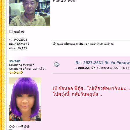
ตลอดไปครับ
ออฟไลน์
รุ่น: RCU2522
คณะ: ครุศาสตร์
น้ำใจน้องพี่สีชมพู ไม่เสื่อมคลายหายไปจากหัวใจ
กระทู้: 20,173
swsm
Re: 2527-2531 กับ Ya Panuw
Cmadong Member
«
ตอบ #56 เมื่อ:
12 เมษายน 2553, 16:11:
Cmadong อภิมหาอมตะเซียน
เป๋ ชัยหลอ พี่ตุ๋ย .. ไปเที่ยวพัทยากันม
ไปพรุ่งนี้ กลับวันพฤหัส ..
@@ ยาหยี @@