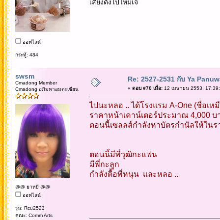
เสียงดังไปไหมเจ๊
ออฟไลน์
กระทู้: 484
swsm
Re: 2527-2531 กับ Ya Panuw
Cmadong Member
«
ตอบ #70 เมื่อ:
12 เมษายน 2553, 17:39:
Cmadong อภิมหาอมตะเซียน
ไปนะหลอ .. ได้โรงแรม A-One (ชื่อเหม
ราคาหน้าเคาน์เตอร์ประมาณ 4,000 บ
ตอนนี้เซลลส์กำลังหาบัตรกำนัลให้ในรา
ตอนนี้มีพี่วุฒิกะแฟน
มีพี่กะลูก
กำลังตื้อพี่หนุน และหลอ ..
@@ ยาหยี @@
ออฟไลน์
รุ่น: Rcu2523
คณะ: Comm Arts