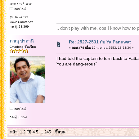
@@ ยาหยี @@
ออฟไลน์
รุ่น: Rcu2523
คณะ: Comm Arts
กระทู้: 28,369
.. don't play with me, cos I know how to pl
ภาณุ ปาตานี
Re: 2527-2531 กับ Ya Panuwat
Cmadong ชั้นเซียน
«
ตอบ #74 เมื่อ:
12 เมษายน 2553, 18:53:34 »
I had told the captain to turn back to Patt
You are dang-erous"
ออฟไลน์
กระทู้: 6,254
หน้า:
1
2
[
3
]
4
5
...
245
ขึ้นบน