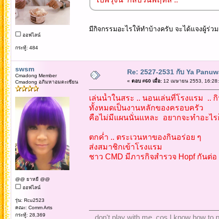
มีกิจกรรมอะไรให้ทำบ้างครับ จะได้แจงผู้ร่วม
ออฟไลน์
กระทู้: 484
swsm
Re: 2527-2531 กับ Ya Panuw
Cmadong Member
«
ตอบ #60 เมื่อ:
12 เมษายน 2553, 16:28:
Cmadong อภิมหาอมตะเซียน
เล่นน้ำในสระ .. นอนเล่นที่โรงแรม .. กิ
ทั้งหมดเป็นงานหลักของครอบครัว
คือไม่มีแผนนั่นแหละ อยากจะทำอะไรก็
ตกค่ำ .. ตระเวนหาของกินอร่อย ๆ
ส่งสมาชิกเข้าโรงแรม
ชาว CMD มีภารกิจสำรวจ Hopf กันต่อ .
@@ ยาหยี @@
ออฟไลน์
รุ่น: Rcu2523
คณะ: Comm Arts
กระทู้: 28,369
.. don't play with me, cos I know how to pl