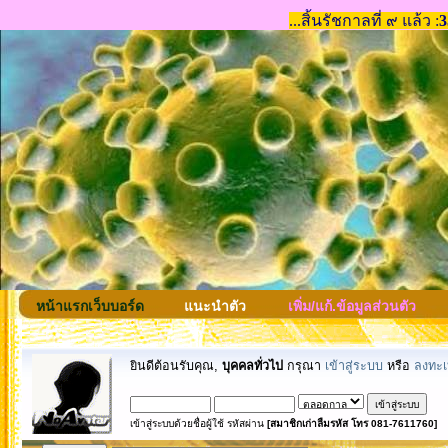
หน้าแรกเว็บบอร์ด
แนะนำตัว
เพิ่ม/แก้.ข้อมูลส่วนตัว
ยินดีต้อนรับคุณ,
บุคคลทั่วไป
กรุณา
เข้าสู่ระบบ
หรือ
ลงทะเ
เข้าสู่ระบบด้วยชื่อผู้ใช้ รหัสผ่าน
[สมาชิกเก่าลืมรหัส โทร 081-7611760]