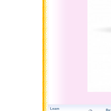
Leam
Re: