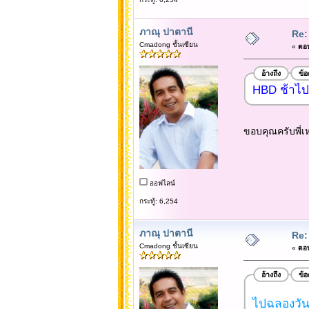
ภาณุ ปาตานี
Re:
Cmadong ชั้นเซียน
«
ตอบ
อ้างถึง
ข้
HBD ช้าไป 
ขอบคุณครับพี่เ
ออฟไลน์
กระทู้: 6,254
ภาณุ ปาตานี
Re:
Cmadong ชั้นเซียน
«
ตอบ
อ้างถึง
ข้
ไปฉลองวันเ