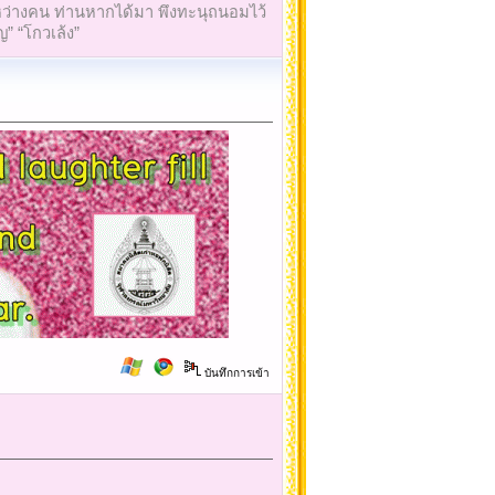
ใจระหว่างคน ท่านหากได้มา พึงทะนุถนอมไว้
ญ” “โกวเล้ง”
บันทึกการเข้า