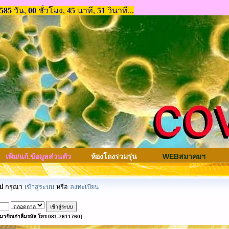
เพิ่ม/แก้.ข้อมูลส่วนตัว
ห้องโถงรวมรุ่น
WEBสมาคมฯ
ป
กรุณา
เข้าสู่ระบบ
หรือ
ลงทะเบียน
มาชิกเก่าลืมรหัส โทร 081-7611760]