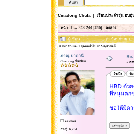
Cmadong Chula
|
เรือนประจำรุ่น อบอุ่
หน้า:
1
...
243
244
[
245
]
ลงล่าง
ผู้เขียน
หัวข้อ: ภาณุ ปา
0 สมาชิก และ 1 บุคคลทั่วไป กำลังดูหัวข้อนี้
ภาณุ ปาตานี
Re:
Cmadong ชั้นเซียน
«
ตอบ
อ้างถึง
ข้
HBD ด้วยค
พี่หนุนตกข
ขอให้มีคว
ออฟไลน์
กระทู้: 6,254