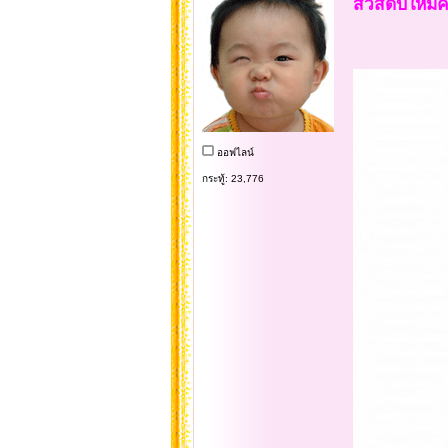
สวัสดีปีใหม่ค
ออฟไลน์
กระทู้: 23,776