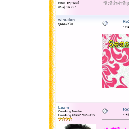
“สิ่งที่ล้ำค่า
คณะ: "ครุศาสตร์"
กระทู้: 26,927
wira.dan
Re:
บุคคลทั่วไป
«
ตอ
Leam
Re:
Cmadong Member
«
ตอ
Cmadong อภิมหาอมตะเซียน