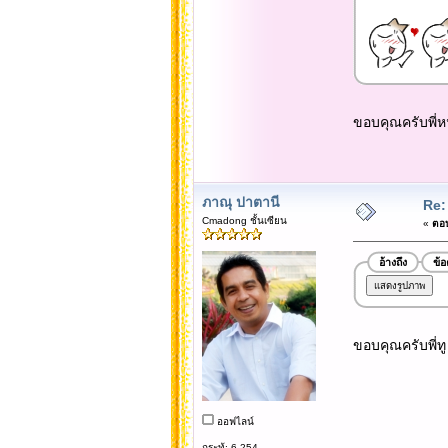
ขอบคุณครับพี่ห
ภาณุ ปาตานี
Re:
Cmadong ชั้นเซียน
«
ตอบ
อ้างถึง
ข้
ขอบคุณครับพี่ทู
ออฟไลน์
กระทู้: 6,254