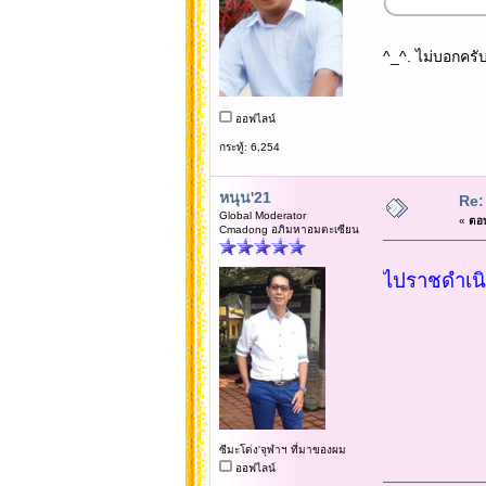
^_^. ไม่บอกครั
ออฟไลน์
กระทู้: 6,254
หนุน'21
Re:
Global Moderator
«
ตอบ
Cmadong อภิมหาอมตะเซียน
ไปราชดำเนิน
ซีมะโด่ง'จุฬาฯ ที่มาของผม
ออฟไลน์