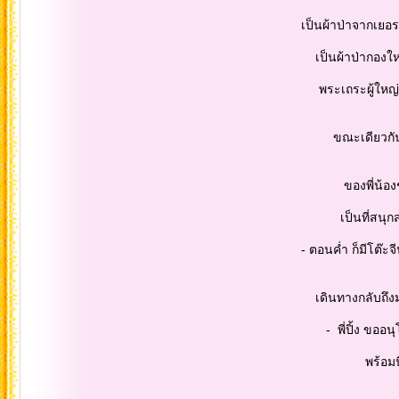
เป็นผ้าป่าจากเยอรมัน (เป็นแม่ขอ
เป็นผ้าป่ากองใหญ่..วัตถุประสงค
พระเถระผู้ใหญ่เป็นที่่เคารพสั
ขณะเดียวกันก็ได้ร่วมขบวนแห
ของพี่น้องชาวอำเภอมัญจาคีร
เป็นที่สนุกสนาน ได้บ
- ตอนค่ำ ก็มีโต๊ะจีน ร่วมรับ
เดินทางกลับถึงมหาสารคาม 
- พี่ปิ้ง ขออนุโมทนาบุญให้พวก
พร้อมนี้ ก็ขอเอาภาพถ่า