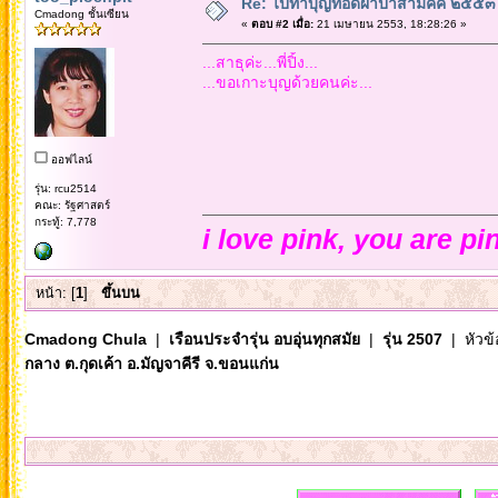
Re: ไปทำบุญทอดผ้าป่าสามัคคี ๒๕๕๓ กอ
Cmadong ชั้นเซียน
«
ตอบ #2 เมื่อ:
21 เมษายน 2553, 18:28:26 »
...สาธุค่ะ...พี่ปิ้ง...
...ขอเกาะบุญด้วยคนค่ะ...
ออฟไลน์
รุ่น: rcu2514
คณะ: รัฐศาสตร์
กระทู้: 7,778
i love pink, you are pi
หน้า: [
1
]
ขึ้นบน
Cmadong Chula
|
เรือนประจำรุ่น อบอุ่นทุกสมัย
|
รุ่น 2507
| หัวข้
กลาง ต.กุดเค้า อ.มัญจาคีรี จ.ขอนแก่น