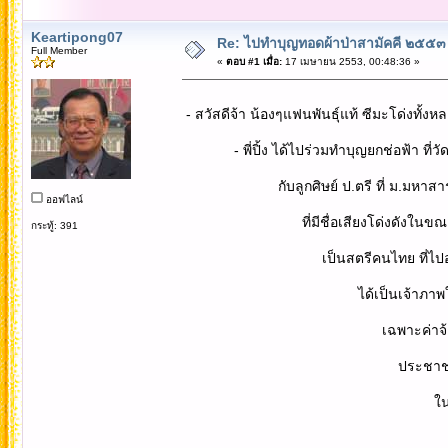
Keartipong07
Re: ไปทำบุญทอดผ้าป่าสามัคคี ๒๕๕๓ กอ
Full Member
«
ตอบ #1 เมื่อ:
17 เมษายน 2553, 00:48:36 »
- สวัสดีจ้า น้องๆแฟนพันธุ์แท้ ซีมะโด่งทั้งห
- พี่ปิ้ง ได้ไปร่วมทำบุญยกช่อฟ้า ที่วัด
กับลูกศิษย์ ป.ตรี ที่ ม.มหาสารคาม
ออฟไลน์
ที่มีชื่อเสียงโด่งดังในขณะนี้ คื
กระทู้: 391
เป็นสตรีคนไทย ที่ไปอยู่ประเทศเ
ได้เป็นเจ้าภาพใหญ่ ทำบุญยกช่
เฉพาะค่าจ้างเหมา วงดนตรีสำค
ประชาชนจำนวนมาก ได้มาร่วม
ในครั้งนี้ด้ว