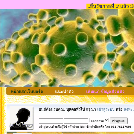
หน้าแรกเว็บบอร์ด
แนะนำตัว
เพิ่ม/แก้.ข้อมูลส่วนตัว
ยินดีต้อนรับคุณ,
บุคคลทั่วไป
กรุณา
เข้าสู่ระบบ
หรือ
ลงทะเ
เข้าสู่ระบบด้วยชื่อผู้ใช้ รหัสผ่าน
[สมาชิกเก่าลืมรหัส โทร 081-7611760]