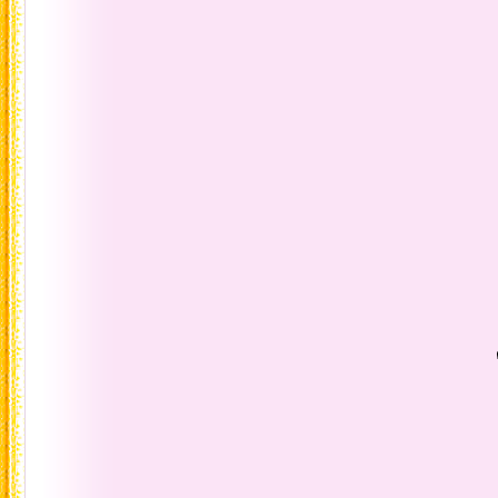
ด้วยความรักและ
จากพี่ปิ
พุธ ๑๔ ๐๑๓๐