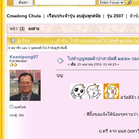
Cmadong Chula
|
เรือนประจำรุ่น อบอุ่นทุกสมัย
|
รุ่น 2507
| หัวข้
หน้า: [
1
]
ลงล่าง
ผู้เขียน
หัวข้อ: ไปทำบุญทอดผ้าป่าสามัคคี ๒๕๕๓ กองที
0 สมาชิก และ 1 บุคคลทั่วไป กำลังดูหัวข้อนี้
Keartipong07
ไปทำบุญทอดผ้าป่าสามัคคี ๒๕๕๓ กองที่
Full Member
«
เมื่อ:
15 เมษายน 2553, 01:44:23 »
บุญ
สวัสดีจ้า 
ออฟไลน์
- พีปิ้งขอแจ้งให้น้องๆทราบว่า...เมื่อวา
กระทู้: 391
ป.ตรี จาก มมส.(มหาวิทยาลัยมหา