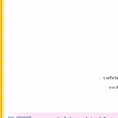
- ราตรีสวัสดิ์ จ
จาก พี่ปิ้ง
too_ploenpit