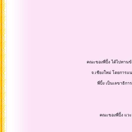
คณะของพี่ปิ้ง ได้ไปทานข้าวซอยรสช
จ.เชียงใหม่ โดยการแนะนำของ พล.อ
พี่ปิ้ง เป็นเลขาธิการสมา
คณะของพี่ปิ้ง แวะ นมัสการหลวงพ่อ