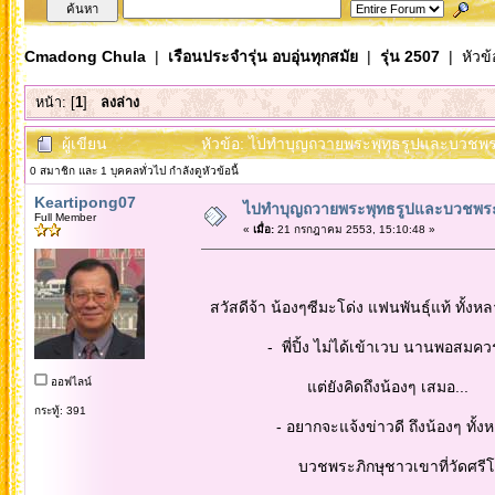
Cmadong Chula
|
เรือนประจำรุ่น อบอุ่นทุกสมัย
|
รุ่น 2507
| หัวข้
หน้า: [
1
]
ลงล่าง
ผู้เขียน
หัวข้อ: ไปทำบุญถวายพระพุทธรูปและบวชพระภิก
0 สมาชิก และ 1 บุคคลทั่วไป กำลังดูหัวข้อนี้
Keartipong07
ไปทำบุญถวายพระพุทธรูปและบวชพระภิกษ
Full Member
«
เมื่อ:
21 กรกฎาคม 2553, 15:10:48 »
สวัสดีจ้า น้องๆซีมะโด่ง แฟนพันธุ์แท้ ทั้งห
- พี่ปิ้ง ไม่ได้เข้าเวบ นานพอสมควรแล
ออฟไลน์
แต่ยังคิดถึงน้องๆ เสมอ...
กระทู้: 391
- อยากจะแจ้งข่าวดี ถึงน้องๆ ทั้งหลายว่
บวชพระภิกษุชาวเขาที่วัดศรีโสดา จ.เชี