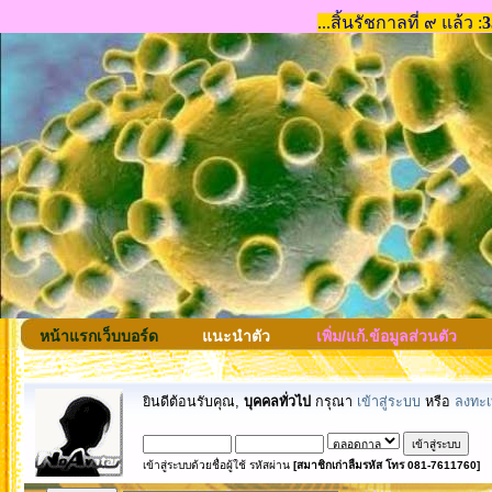
หน้าแรกเว็บบอร์ด
แนะนำตัว
เพิ่ม/แก้.ข้อมูลส่วนตัว
ยินดีต้อนรับคุณ,
บุคคลทั่วไป
กรุณา
เข้าสู่ระบบ
หรือ
ลงทะเ
เข้าสู่ระบบด้วยชื่อผู้ใช้ รหัสผ่าน
[สมาชิกเก่าลืมรหัส โทร 081-7611760]