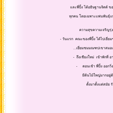
และพี่ปิ้ง ได้อธิษฐานจิตต์ ขอแผ่บุญไป
ทุกคน โดยเฉพาะแฟนพันธุ์แท้ สมาชิ
ความสุขความเจริญรุ่งเรือง และ
- วันแรก คณะของพี่ปิ้ง ได้ไปเยี่ยมช
...เยี่ยมชมมณฑปเขาสมอแคลง นมั
- ถึงเชียงใหม่ เข้าพักที่ อาคารรั
- ตอนเช้า พี่ปิ้ง ออกวิ่งจ๊อกกิ้ง
มีต้นไม้ใหญ่มากอยู่ต้นหนึ่ง โอบไม
ตั้งมาตั้งแต่สมัย รัชกาลท