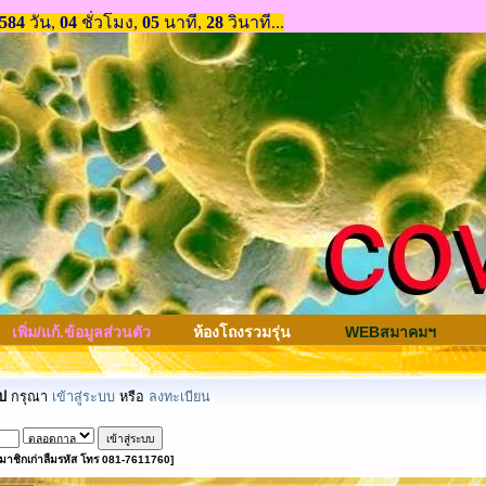
เพิ่ม/แก้.ข้อมูลส่วนตัว
ห้องโถงรวมรุ่น
WEBสมาคมฯ
ป
กรุณา
เข้าสู่ระบบ
หรือ
ลงทะเบียน
มาชิกเก่าลืมรหัส โทร 081-7611760]