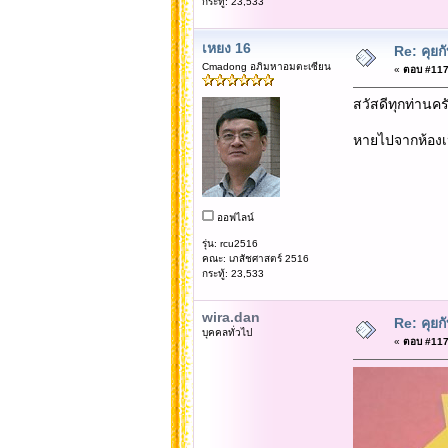
กระทู้: 23,533
เหยง 16
Re: คุยก
Cmadong อภิมหาอมตะเซียน
«
ตอบ #1178
สวัสดีทุกท่านคร
หายไปจากห้องเ
ออฟไลน์
รุ่น: rcu2516
คณะ: เภสัชศาสตร์ 2516
กระทู้: 23,533
wira.dan
Re: คุยก
บุคคลทั่วไป
«
ตอบ #1178