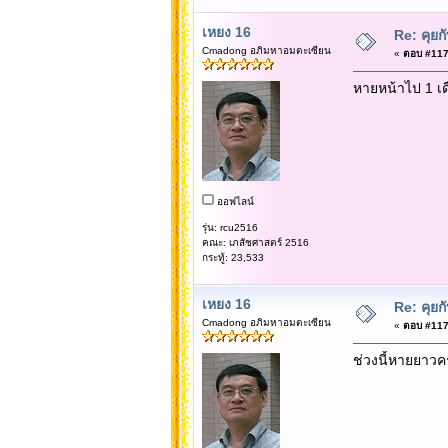
เหยง 16
Re: คุยก
Cmadong อภิมหาอมตะเซียน
«
ตอบ #1177
หายหน้าไป 1 เดื
ออฟไลน์
รุ่น: rcu2516
คณะ: เภสัชศาสตร์ 2516
กระทู้: 23,533
เหยง 16
Re: คุยก
Cmadong อภิมหาอมตะเซียน
«
ตอบ #1177
ช่วงนี้หายยาวค