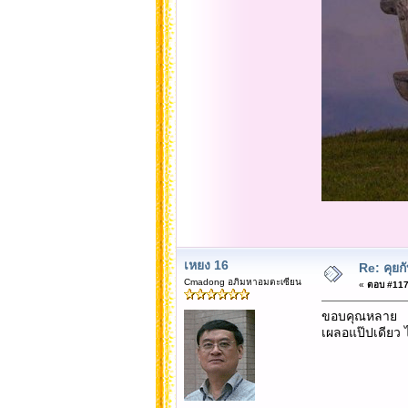
เหยง 16
Re: คุยก
Cmadong อภิมหาอมตะเซียน
«
ตอบ #1178
ขอบคุณหลาย
เผลอแป๊ปเดียว 