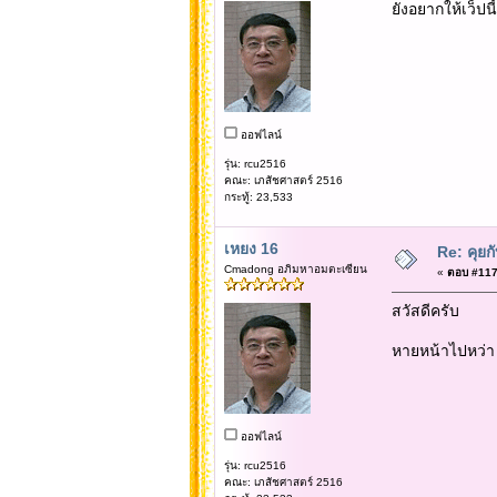
ยังอยากให้เว็ปน
ออฟไลน์
รุ่น: rcu2516
คณะ: เภสัชศาสตร์ 2516
กระทู้: 23,533
เหยง 16
Re: คุยก
Cmadong อภิมหาอมตะเซียน
«
ตอบ #1178
สวัสดีครับ
หายหน้าไปหว่า 3
ออฟไลน์
รุ่น: rcu2516
คณะ: เภสัชศาสตร์ 2516