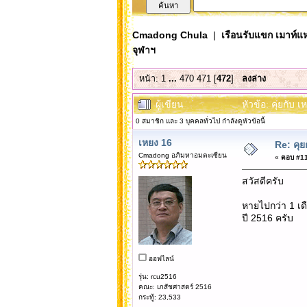
Cmadong Chula
|
เรือนรับแขก เมาท์แห
จุฬาฯ
หน้า:
1
...
470
471
[
472
]
ลงล่าง
ผู้เขียน
หัวข้อ: คุยกับ 
0 สมาชิก และ 3 บุคคลทั่วไป กำลังดูหัวข้อนี้
เหยง 16
Re: คุย
Cmadong อภิมหาอมตะเซียน
«
ตอบ #117
สวัสดีครับ
หายไปกว่า 1 เดื
ปี 2516 ครับ
ออฟไลน์
รุ่น: rcu2516
คณะ: เภสัชศาสตร์ 2516
กระทู้: 23,533