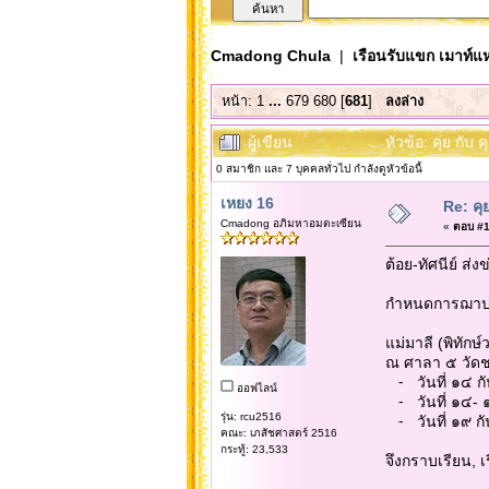
Cmadong Chula
|
เรือนรับแขก เมาท์แห
หน้า:
1
...
679
680
[
681
]
ลงล่าง
ผู้เขียน
หัวข้อ: คุย กั
0 สมาชิก และ 7 บุคคลทั่วไป กำลังดูหัวข้อนี้
เหยง 16
Re: คุ
Cmadong อภิมหาอมตะเซียน
«
ตอบ #17
ต้อย-ทัศนีย์ ส่ง
กำหนดการฌาป
แม่มาลี (พิทัก
ณ ศาลา ๕ วัดชล
⁃ วันที่ ๑๔ ก
ออฟไลน์
⁃ วันที่ ๑๔- 
รุ่น: rcu2516
⁃ วันที่ ๑๙ ก
คณะ: เภสัชศาสตร์ 2516
กระทู้: 23,533
จึงกราบเรียน,
บุตรธ