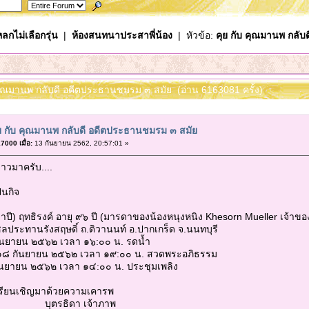
ลกไม่เลือกรุ่น
|
ห้องสนทนาประสาพี่น้อง
| หัวข้อ:
คุย กับ คุณมานพ กลั
บ คุณมานพ กลับดี อดีตประธานชมรม ๓ สมัย (อ่าน 6163081 ครั้ง)
ย กับ คุณมานพ กลับดี อดีตประธานชมรม ๓ สมัย
000 เมื่อ:
13 กันยายน 2562, 20:57:01 »
ข่าวมาครับ....
นกิจ
ษ์วาปี) ฤทธิรงค์ อายุ ๙๖ ปี (มารดาของน้องหนุงหนิง Khesorn Mueller เจ้า
ประทานรังสฤษดิ์ ถ.ติวานนท์ อ.ปากเกร็ด จ.นนทบุรี
ันยายน ๒๕๖๒ เวลา ๑๖:๐๐ น. รดน้ำ
๑๘ กันยายน ๒๕๖๒ เวลา ๑๙:๐๐ น. สวดพระอภิธรรม
ันยายน ๒๕๖๒ เวลา ๑๔:๐๐ น. ประชุมเพลิง
 เรียนเชิญมาด้วยความเคารพ
ิดา เจ้าภาพ