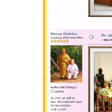
Manop Klabdee
Re: คุ
Cmadong อภิมหาอมตะเซียน
«
ตอบ #17
พอเพียง มีสติ เกิดปัญญา
ออฟไลน์
รุ่น: 2513 วศ. รุ่นที่ 54
คณะ: วิศวกรรมศาสตร์ แผนก
วิชาวิศวกรรมโยธา
กระทู้: 11,644