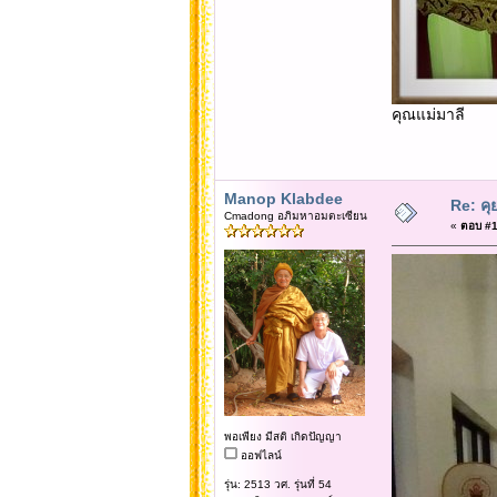
คุณแม่มาลี
Manop Klabdee
Re: คุ
Cmadong อภิมหาอมตะเซียน
«
ตอบ #17
พอเพียง มีสติ เกิดปัญญา
ออฟไลน์
รุ่น: 2513 วศ. รุ่นที่ 54