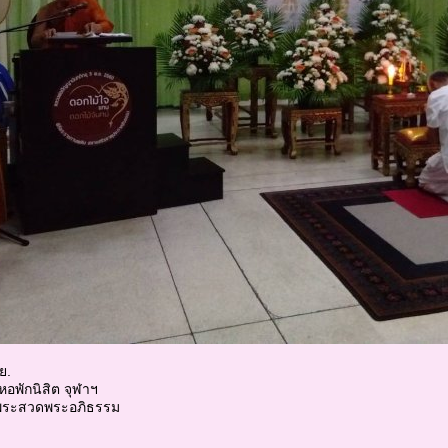
ย.
หอพักนิสิต จุฬาฯ
งพระสวดพระอภิธรรม