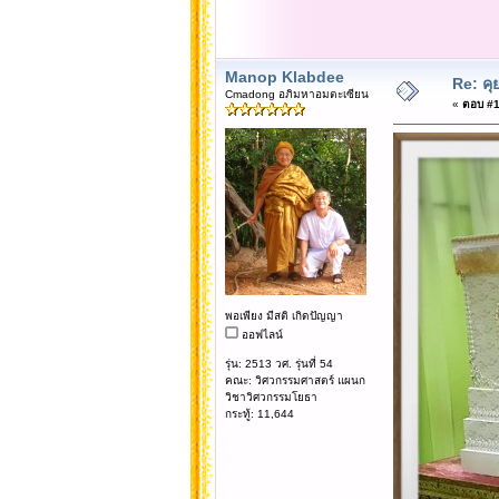
Manop Klabdee
Re: คุ
Cmadong อภิมหาอมตะเซียน
«
ตอบ #17
พอเพียง มีสติ เกิดปัญญา
ออฟไลน์
รุ่น: 2513 วศ. รุ่นที่ 54
คณะ: วิศวกรรมศาสตร์ แผนก
วิชาวิศวกรรมโยธา
กระทู้: 11,644