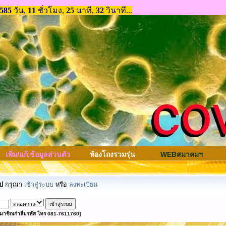
เพิ่ม/แก้.ข้อมูลส่วนตัว
ห้องโถงรวมรุ่น
WEBสมาคมฯ
ป
กรุณา
เข้าสู่ระบบ
หรือ
ลงทะเบียน
มาชิกเก่าลืมรหัส โทร 081-7611760]