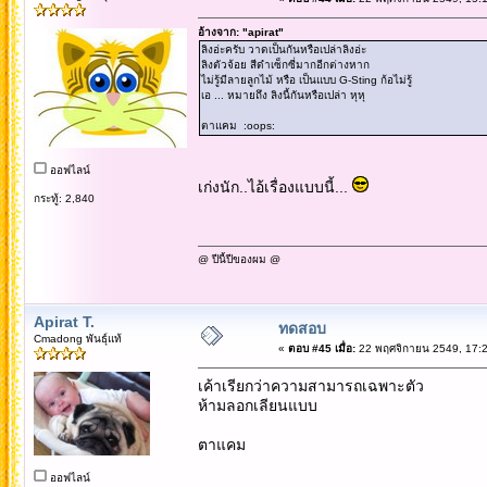
อ้างจาก: "apirat"
ลิงอ่ะครับ วาดเป็นกันหรือเปล่าลิงอ่ะ
ลิงตัวจ้อย สีดำเซ็กซี่มากอีกต่างหาก
ไม่รู้มีลายลูกไม้ หรือ เป็นแบบ G-Sting ก้อไม่รู้
เอ ... หมายถึง ลิงนี้กันหรือเปล่า หุหุ
ตาแคม :oops:
ออฟไลน์
เก่งนัก..ไอ้เรื่องแบบนี้...
กระทู้: 2,840
@ ปีนี้ปีของผม @
Apirat T.
ทดสอบ
Cmadong พันธุ์แท้
«
ตอบ #45 เมื่อ:
22 พฤศจิกายน 2549, 17:2
เค้าเรียกว่าความสามารถเฉพาะตัว
ห้ามลอกเลียนแบบ
ตาแคม
ออฟไลน์