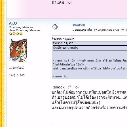
ตาแคม :lol:
Aj.O
ทดสอบ
Cmadong Member
Hero Cmadong Member
«
ตอบ #37 เมื่อ:
17 พฤศจิกายน 2549, 21:2
อ้างจาก: "apirat"
อ้างจาก: "Aj.O"
มันเสียเวลามากครับ
หมายความว่าเป็น วาดรูปตาแคม เป็นการใช้เวลาไปโดยเสียเ
มิก่อให้เกิดประโยชน์อันใด
ออฟไลน์
แต่ถ้าวาดรูปคนอื่นอาจจะเป็นการใช้เวลาให้เกิดประโยชน์ ฮ่า
กระทู้: 1,243
ตาแคม :lol:
:shock: :? :lol:
ปกติผมไม่ค่อยวาดรูปเหมือนบ่อยนัก ยิ่งภาพ
ทำเอารูปออกมาไม่ได้เรื่อง เราจะผิดหวัง...แต
แล้ว(ในความรู้สึกของผมนะ)
และผมวาดรูปคนจากตัวจริงหรือจากความจำ..ไ
...