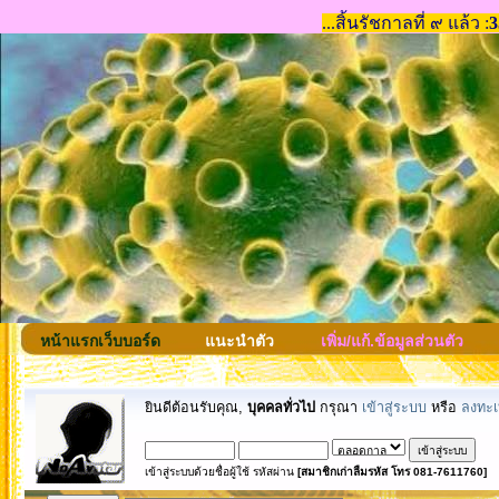
หน้าแรกเว็บบอร์ด
แนะนำตัว
เพิ่ม/แก้.ข้อมูลส่วนตัว
ยินดีต้อนรับคุณ,
บุคคลทั่วไป
กรุณา
เข้าสู่ระบบ
หรือ
ลงทะเ
เข้าสู่ระบบด้วยชื่อผู้ใช้ รหัสผ่าน
[สมาชิกเก่าลืมรหัส โทร 081-7611760]