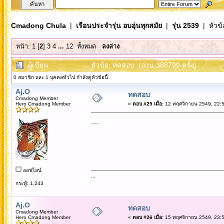
Cmadong Chula
|
เรือนประจำรุ่น อบอุ่นทุกสมัย
|
รุ่น 2539
| หัวข้
หน้า:
1
[
2
]
3
4
...
12
ทั้งหมด
ลงล่าง
ผู้เขียน
หัวข้อ: ทดสอบ (อ่าน 388799 ครั้ง)
0 สมาชิก และ 1 บุคคลทั่วไป กำลังดูหัวข้อนี้
Aj.O
ทดสอบ
Cmadong Member
Hero Cmadong Member
«
ตอบ #25 เมื่อ:
12 พฤศจิกายน 2549, 22:5
....
ออฟไลน์
...
กระทู้: 1,243
Aj.O
ทดสอบ
Cmadong Member
Hero Cmadong Member
«
ตอบ #26 เมื่อ:
15 พฤศจิกายน 2549, 23:5