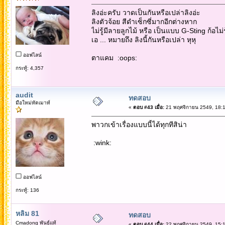
ลิงอ่ะครับ วาดเป็นกันหรือเปล่าลิงอ่ะ
ลิงตัวจ้อย สีดำเซ็กซี่มากอีกต่างหาก
ไม่รู้มีลายลูกไม้ หรือ เป็นแบบ G-Sting ก้อไม่รู
เอ ... หมายถึง ลิงนี้กันหรือเปล่า หุหุ
ออฟไลน์
ตาแคม :oops:
กระทู้: 4,357
audit
ทดสอบ
มือใหม่หัดเมาท์
«
ตอบ #43 เมื่อ:
21 พฤศจิกายน 2549, 18:1
พาวกเข้าเรื่องแบบนี้ได้ทุกทีสิน่า
:wink:
ออฟไลน์
กระทู้: 136
หลิม 81
ทดสอบ
Cmadong พันธุ์แท้
«
ตอบ #44 เมื่อ:
22 พฤศจิกายน 2549, 15:1