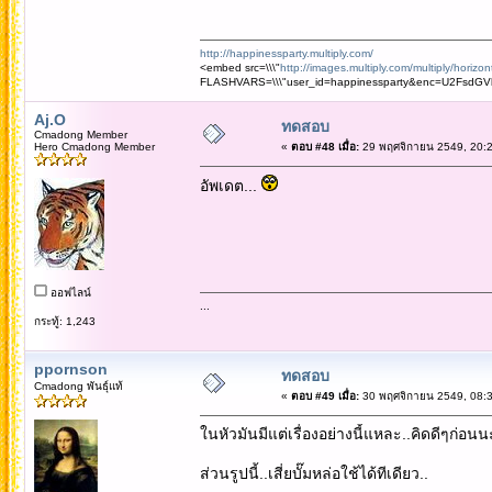
http://happinessparty.multiply.com/
<embed src=\\\"
http://images.multiply.com/multiply/horizo
FLASHVARS=\\\"user_id=happinessparty&enc=U2Fsd
Aj.O
ทดสอบ
Cmadong Member
Hero Cmadong Member
«
ตอบ #48 เมื่อ:
29 พฤศจิกายน 2549, 20:2
อัพเดต...
ออฟไลน์
...
กระทู้: 1,243
ppornson
ทดสอบ
Cmadong พันธุ์แท้
«
ตอบ #49 เมื่อ:
30 พฤศจิกายน 2549, 08:3
ในหัวมันมีแต่เรื่องอย่างนี้แหละ..คิดดีๆก่อนน
ส่วนรูปนี้..เสี่ยบั๊มหล่อใช้ได้ทีเดียว..