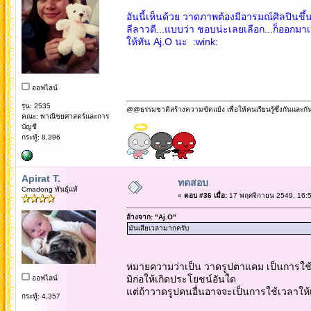
อันนี้เห็นด้วย วาดภาพต้องมีอารมณ์ศิลปินขึ้น
ลีลาวดี...แบบว่า ชอบน่ะเลยเลือก...ก็ออกมาเป
ให้ทัน Aj.O นะ :wink:
ออฟไลน์
รุ่น: 2535
@@ธรรมชาติสร้างความขัดแย้ง เพื่อให้คนเรียนรู้ซึ่งกันและกั
คณะ: พาณิชยศาสตร์และการ
บัญชี
กระทู้: 8,396
Apirat T.
ทดสอบ
Cmadong พันธุ์แท้
«
ตอบ #36 เมื่อ:
17 พฤศจิกายน 2549, 16:5
อ้างจาก: "Aj.O"
มันเสียเวลามากครับ
หมายความว่าเป็น วาดรูปตาแคม เป็นการใช้
มิก่อให้เกิดประโยชน์อันใด
ออฟไลน์
แต่ถ้าวาดรูปคนอื่นอาจจะเป็นการใช้เวลาให้
กระทู้: 4,357