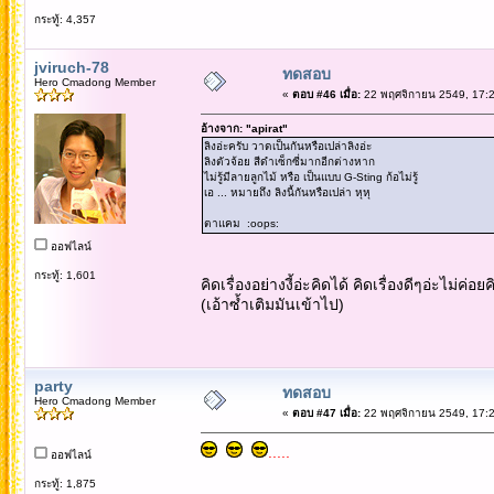
กระทู้: 4,357
jviruch-78
ทดสอบ
Hero Cmadong Member
«
ตอบ #46 เมื่อ:
22 พฤศจิกายน 2549, 17:2
อ้างจาก: "apirat"
ลิงอ่ะครับ วาดเป็นกันหรือเปล่าลิงอ่ะ
ลิงตัวจ้อย สีดำเซ็กซี่มากอีกต่างหาก
ไม่รู้มีลายลูกไม้ หรือ เป็นแบบ G-Sting ก้อไม่รู้
เอ ... หมายถึง ลิงนี้กันหรือเปล่า หุหุ
ตาแคม :oops:
ออฟไลน์
กระทู้: 1,601
คิดเรื่องอย่างงี้อ่ะคิดได้ คิดเรื่องดีๆอ่ะไม่ค่อยค
(เอ้าซ้ำเติมมันเข้าไป)
party
ทดสอบ
Hero Cmadong Member
«
ตอบ #47 เมื่อ:
22 พฤศจิกายน 2549, 17:2
.....
ออฟไลน์
กระทู้: 1,875