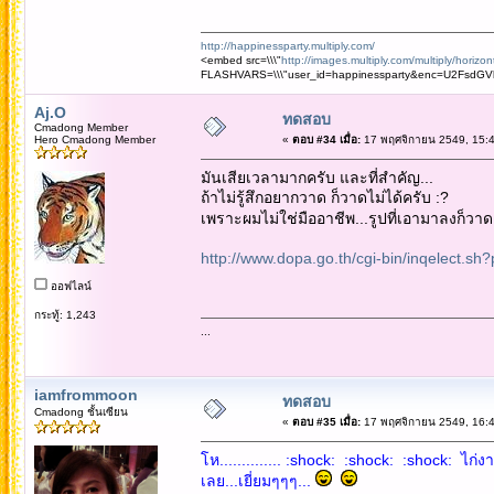
http://happinessparty.multiply.com/
<embed src=\\\"
http://images.multiply.com/multiply/horizo
FLASHVARS=\\\"user_id=happinessparty&enc=U2Fsd
Aj.O
ทดสอบ
Cmadong Member
Hero Cmadong Member
«
ตอบ #34 เมื่อ:
17 พฤศจิกายน 2549, 15:4
มันเสียเวลามากครับ และที่สำคัญ...
ถ้าไม่รู้สึกอยากวาด ก็วาดไม่ได้ครับ :?
เพราะผมไม่ใช่มืออาชีพ...รูปที่เอามาลงก็วาดเมื
http://www.dopa.go.th/cgi-bin/inqele
ออฟไลน์
กระทู้: 1,243
...
iamfrommoon
ทดสอบ
Cmadong ชั้นเซียน
«
ตอบ #35 เมื่อ:
17 พฤศจิกายน 2549, 16:4
โห.............. :shock: :shock: :shock: ไ
เลย...เยี่ยมๆๆๆ...