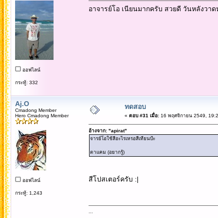
อาจารย์โอ เนียนมากครับ สวยดี วันหลังวาดหม
ออฟไลน์
กระทู้: 332
Aj.O
ทดสอบ
Cmadong Member
Hero Cmadong Member
«
ตอบ #31 เมื่อ:
16 พฤศจิกายน 2549, 19:2
อ้างจาก: "apirat"
จารย์โอใช้สีอะไรเหรอสีเทียนป้ะ
ตาแคม (อยากรู้)
สีโปสเตอร์ครับ :|
ออฟไลน์
กระทู้: 1,243
...