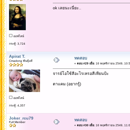
ok เลยนะเนี่ยะ..
ออฟไลน์
กระทู้: 3,724
Apirat T.
ทดสอบ
Cmadong พันธุ์แท้
«
ตอบ #29 เมื่อ:
16 พฤศจิกายน 2549, 10:5
จารย์โอใช้สีอะไรเหรอสีเทียนป้ะ
ตาแคม (อยากรู้)
ออฟไลน์
กระทู้: 4,357
Joker_rcu79
ทดสอบ
Full Member
«
ตอบ #30 เมื่อ:
16 พฤศจิกายน 2549, 11:0