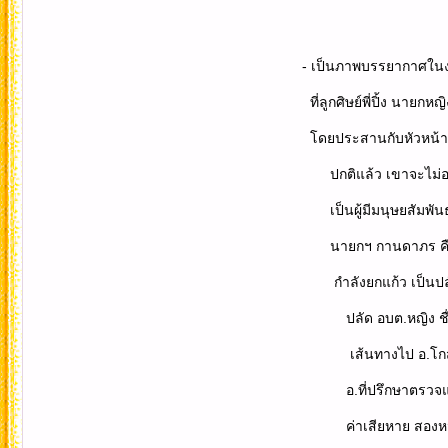
- เป็นภาพบรรยากาศในงานเลี้ยงสังส
ที่ลูกศิษย์พี่ปิ้ง นายกหญิง กานด
โดยประสานกับหัวหน้าเขตห้ามล่าสั
ปกติแล้ว เขาจะไม่อนุญาตให้ มาจัด
เป็นผู้มีมนุษยสัมพันธ์ดีมาก.และ
นายกฯ กานดาภร คือ คนที่นั่งข้างพี่ปิ้ง 
กำลังยกแก้ว เป็นปลัด อบต.หญิง ที่ อ
ปลัด อบต.หญิง ชื่อเล่นว่า ปลัด
เส้นทางไป อ.โกสุมพิสัย จ.มหาสาร
อ.ที่ปรึกษาตรวจแก้...ปรากฎว่า ว
ค่าเสียหาย สองหมื่นกว่าบาท หน้า