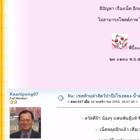
มีปัญหา เรื่องเน็ต อีกแล้
ไม่สามารถโพสต์ภาพ ได้...มันแ
พี่ปิ้ง
๒๓ ๐๑๓๐ พ.ย.๕
Keartipong07
Re: เขตห้ามล่าสัตว์ป่าบึงโขงหลง-น้ำ
Full Member
«
ตอบ #27 เมื่อ:
24 พฤศจิกายน 2553, 18:07:40 »
- สวัสดีจ้า น้องๆ แฟนพันธุ์แท้ ซีม
- เน็ตหลุดอีกแล้ว เสียเวล