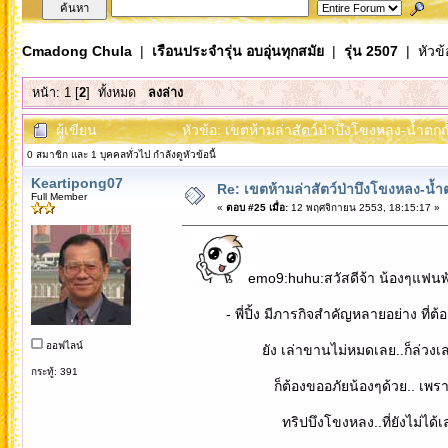
Cmadong Chula
|
เรือนประจำรุ่น อบอุ่นทุกสมัย
|
รุ่น 2507
| หัวข้
หน้า:
1
[
2
]
ทั้งหมด
ลงล่าง
ผู้เขียน
หัวข้อ: เขตห้ามล่าสัตว์ป่าบึงโขงหลง-น้ำตกถ
0 สมาชิก และ 1 บุคคลทั่วไป กำลังดูหัวข้อนี้
Keartipong07
Re: เขตห้ามล่าสัตว์ป่าบึงโขงหลง-น้ำ
Full Member
«
ตอบ #25 เมื่อ:
12 พฤศจิกายน 2553, 18:15:17 »
emo9:huhu:สวัสดีจ้า น้องๆแฟนพัน
- พี่ปิ้ง มีภารกิจสำคัญหลายอย่าง ที่ต้อง
ออฟไลน์
ยัง เล่าขานไม่หมดเลย..ก็ล่วงเลยเว
กระทู้: 391
ก็ต้องขออภัยน้องๆด้วย.. เพราะรู้สึกว่
ทริปบึงโขงหลง..ที่ยังไม่ได้เล่า ก็คื