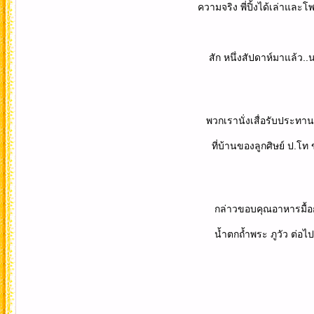
ความจริง พี่ปิ้งได้เล่าและโพสต์ภาพมา
สัก หนึ่งสัปดาห์มาแล้ว..นะ
พวกเรานั่งเสื่อรับประทานมื้อกลางวั
ที่บ้านของลูกศิษย์ ป.โท ของพี่ปิ้ง 
กล่าวขอบคุณอาหารมื้อกลางวัน แล้ว
น้ำตกถ้ำพระ ภูวัว ต่อไป จ