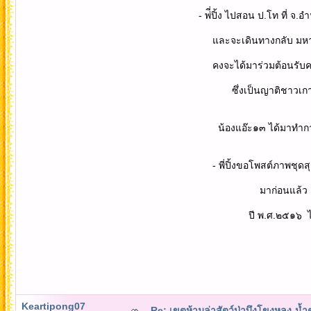
- พ่ี่ปิ้ง ไปสอน ป.โท ที่ จ.อำนาจเ
และจะเดินทางกลับ มหาสารคาม ใน
คงจะได้มาร่วมต้อนรับคณะของพวกเร
ซึ่งเป็นญาติชาวเกาะสมุย ได้แจ้งเชิ
น้องแอ๊ะ๑๓ ได้มาทำการซื้อไว้ เพื่อ
- พี่ปิ้งขอโพสต์ภาพชุดสุดท้าย ของท
มาก่อนแล้ว ...ด้วยคณะเล็ก..ได้
ปี พ.ศ.๒๕๑๖ ไว้เป็นห
Keartipong07
Re: เขตห้ามล่าสัตว์ป่าบึงโขงหลง-น้ำ