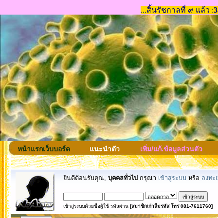
หน้าแรกเว็บบอร์ด
แนะนำตัว
เพิ่ม/แก้.ข้อมูลส่วนตัว
ยินดีต้อนรับคุณ,
บุคคลทั่วไป
กรุณา
เข้าสู่ระบบ
หรือ
ลงทะเ
เข้าสู่ระบบด้วยชื่อผู้ใช้ รหัสผ่าน
[สมาชิกเก่าลืมรหัส โทร 081-7611760]