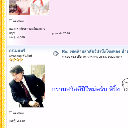
ออฟไลน์
คณะ: พาณิชยศาสตร์และการ
บัญชี
pom shi 2516
กระทู้: 4,689
ดร.มนตรี
Re: เขตห้ามล่าสัตว์ป่าบึงโขงหลง-น้ำ
Cmadong พันธุ์แท้
«
ตอบ #33 เมื่อ:
04 มกราคม 2554, 10:22:59 »
กราบสวัสดีปีใหม่ครับ พี่ปิ้ง
ออฟไลน์
กระทู้: 2,540