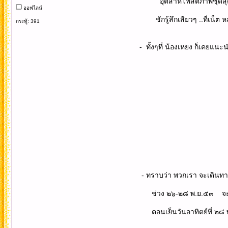
อุตส่าห์โพสต์ภาพชุดสุดท้ายของท
ออฟไลน์
ชักรู้สึกเสียวๆ ..ที่เน็ต หลุดบ่อยมา
กระทู้: 391
- ทั้งๆที่ น้องเหยง ก็เคยแนะนำวิธีป้อง
- ทราบว่า พวกเรา จะเดินทางไปเยี่่ยม
ช่วง ๒๖-๒๘ พ.ย.๕๓ จะพักที่โรงแ
ตอนเย็นวันอาทิตย์ที่ ๒๘ พ.ย