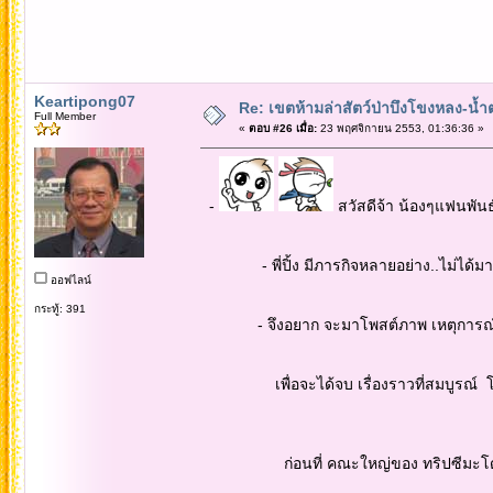
Keartipong07
Re: เขตห้ามล่าสัตว์ป่าบึงโขงหลง-น้ำ
Full Member
«
ตอบ #26 เมื่อ:
23 พฤศจิกายน 2553, 01:36:36 »
-
สวัสดีจ้า น้องๆแฟนพันธุ
- พี่ปิ้ง มีภารกิจหลายอย่าง..ไม่ได้มาเ
ออฟไลน์
กระทู้: 391
- จึงอยาก จะมาโพสต์ภาพ เหตุการณ์ไปบ
เพื่อจะได้จบ เรื่องราวที่สมบูรณ์ โดยเฉ
ก่อนที่ คณะใหญ่ของ ทริปซีมะโด่ง จ