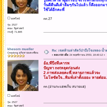
รู้แต่เวลามาดูอีกรอบ จะระลึกนึกถึงทุกพ
วันดีคืนดีเค้าลืมๆกันไปแล้ว ก็ดึงออกม
ใช้ได้อีกคะพี่
nn.27
ออฟไลน์
รุ่น: 2527
คณะ: รัฐศาสตร์
กระทู้: 71,885
khesorn mueller
Re: เขตห้ามล่าสัตว์ป่าบึงโขงหลง-น้ำ
Cmadong อภิมหาอมตะเซียน
«
ตอบ #30 เมื่อ:
24 พฤศจิกายน 2553, 18:40:12 »
อ้อ,พี่ปิ้งที่เคารพ
ปัญหา netหลุดก่อนส่ง
2 ภาพส่งเลยคะพี่,หลายภาพแล้วจะ
โมโหขัดใจ...พิมพ์เล่าตั้งเยอะ หายต๋อม.
nn.(อ่านกะแฮพเก็บ สบายแฮ)
ออฟไลน์
รุ่น: 2527
คณะ: รัฐศาสตร์