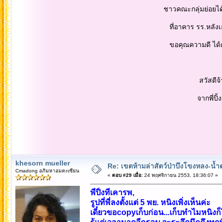
ชาวคณะกลุ่มย่อยได้ไปบันทึกภาพ
ที่อาคาร รร.หลังเก่า เป็นอนุส
ขอคุณความดี ได้คุ้มครองพวกเรา
สวัสดีจ้
จากพี่ปิ้ง๐
khesorn mueller
Re: เขตห้ามล่าสัตว์ป่าบึงโขงหลง-น้ำ
Cmadong อภิมหาอมตะเซียน
«
ตอบ #29 เมื่อ:
24 พฤศจิกายน 2553, 18:36:07 »
พี่ปิ้งที่เคารพ,
รูปที่พี่ลงตั้งแต่ 5 พย. หนิงเพิ่งเห็นค่ะ
เดี๋ยวขอcopyเก็บก่อน...เก็บทำไมหนิงก็ไ