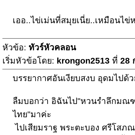
เออ..ไข่เม่นที่สมุยเนี่ย..เหมือนไ
หัวข้อ:
ทัวร์หัวคลอน
เริ่มหัวข้อโดย:
krongon2513
ที่
28 
บรรยากาศอันเงียบสงบ อุดมไปด้
ลืมบอกว่า อิฉันไป"หวนรำลึกมณฑล
ไทย"มาค่ะ
ไปเสียมราฐ พระตะบอง ศรีโสภณ