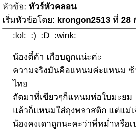
หัวข้อ:
ทัวร์หัวคลอน
เริ่มหัวข้อโดย:
krongon2513
ที่
28 
:lol: :) :D :wink:
น้องตี๋ค้า เกือบถูกแน่ะค่ะ
ความจริงมันคือแหนมค่ะแหนม ซ้าย
ไทย
ถัดมาที่เขียวๆก็แหนมห่อใบมะยม
แล้วก็แหนมใส่ถุงพลาสติก แต่แม่เจ้
น้องคงเดาถูกนะคะว่าพี่หม่ำหรือเ