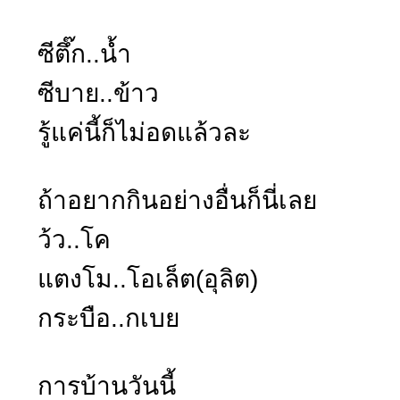
ซีตึ๊ก..น้ำ
ซีบาย..ข้าว
รู้แค่นี้ก็ไม่อดแล้วละ
ถ้าอยากกินอย่างอื่นก็นี่เลย
ว้ว..โค
แตงโม..โอเล็ต(อุลิต)
กระบือ..กเบย
การบ้านวันนี้