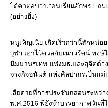
ได้คำตอบว่า."คนเรียนอักษร แถมเ
(อย่างยิ่ง)
หนูเพ็ญเนี่ย เกิดเร็วกว่านี้สักหน
จุฬา เอาไว้ดวลกับเนาวรัตน์ พงษ์ไพ
นิมมานรเทพ แห่งมธ.และสุจิตต์วง
จรุงกิจอนันต์ แห่งศิลปากรเป็นแม่นม
เสียดายที่การประชันกลอนระหว่างม
พ.ศ.2516 พี่ยังจำบรรยากาศวันที่ไ