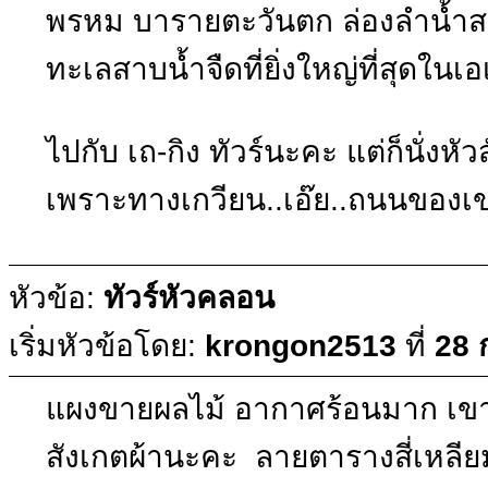
พรหม บารายตะวันตก ล่องลำน้ำสต
ทะเลสาบน้ำจืดที่ยิ่งใหญ่ที่สุดในเอ
ไปกับ เถ-กิง ทัวร์นะคะ แต่ก็นั่งหั
เพราะทางเกวียน..เอ๊ย..ถนนของเขา
หัวข้อ:
ทัวร์หัวคลอน
เริ่มหัวข้อโดย:
krongon2513
ที่
28 
แผงขายผลไม้ อากาศร้อนมาก เขา
สังเกตผ้านะคะ ลายตารางสี่เหลีย