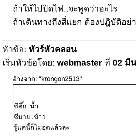
ถ้าให้ไปปิดไฟ..จะพูดว่าอะไร
ถ้าเดินทางถึงสี่แยก ต้องปฎิบัติอย่
หัวข้อ:
ทัวร์หัวคลอน
เริ่มหัวข้อโดย:
webmaster
ที่
02 มี
อ้างจาก: "krongon2513"
ซีตึ๊ก..น้ำ
ซีบาย..ข้าว
รู้แค่นี้ก็ไม่อดแล้วละ