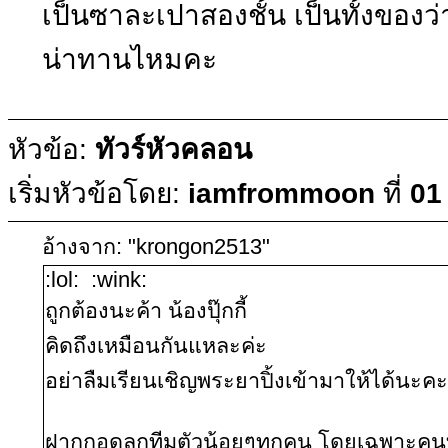
เป็นซาละเปาสองชั้น เป็นทั้งขอ
น่าทานไหมคะ
หัวข้อ:
ทัวร์หัวคลอน
เริ่มหัวข้อโดย:
iamfrommoon
ที่
01
อ้างจาก: "krongon2513"
:lol: :wink:
ถูกต้องนะค้า น้องปุ๊กกี้
คิดถึงเหมือนกันแหละค่ะ
อย่าลืมเรียนเชิญพระยาปิ้งเข้ามาให้ได้นะค
ฝากกอดลูกทีมตัวน้อยๆทุกคน โดยเฉพาะคนที่ซื