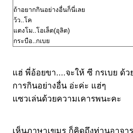
ถ้าอยากกินอย่างอื่นก็นี่เลย
ว้ว..โค
แตงโม..โอเล็ต(อุลิต)
กระบือ..กเบย
แฮ่ พี่อ้อยขา....จะให้ ซี กรเบย ด้
การกินอย่างอื่น อ่ะค่ะ แฮ่ๆ
แซวเล่นด้วยความเคารพนะคะ
เห็นภาษาเขมร ก็คิดถึงท่านอาจา