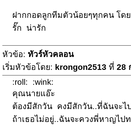
ฝากกอดลูกทีมตัวน้อยๆทุกคน โดยเฉ
รั๊ก น่ารัก
หัวข้อ:
ทัวร์หัวคลอน
เริ่มหัวข้อโดย:
krongon2513
ที่
28 
:roll: :wink:
คุณนายแอ๊ะ
ต้องมีสักวัน คงมีสักวัน..ที่ฉัน
ถ้าเธอไม่อยู่..ฉันจะควงพี่หาญไปท