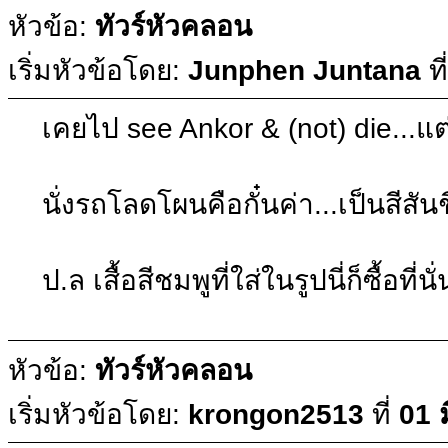
หัวข้อ:
ทัวร์หัวคลอน
เริ่มหัวข้อโดย:
Junphen Juntana
ที
เคยไป see Ankor & (not) die...แต
นั่งรถโลดโผนคือกั๋นค่า...เป็นสีสันช
ป.ล เสื้อสีชมพูที่ใส่ในรูปนี่ก็ซื้อท
หัวข้อ:
ทัวร์หัวคลอน
เริ่มหัวข้อโดย:
krongon2513
ที่
01 