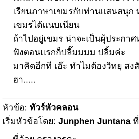
เรียนภาษาเขมรกับท่านแสนสนุก ท
เขมรได้แนบเนียน
ถ้าไปอยู่เขมร น่าจะเป็นผุ้ประกาศท
ฟังตอนแรกก็ปลื๊มมมม ปลิ้มค่ะ
มาคิดอีกที เอ๊ะ ทำไมต้องวิทยุ ส
ฮา.....
หัวข้อ:
ทัวร์หัวคลอน
เริ่มหัวข้อโดย:
Junphen Juntana
ที