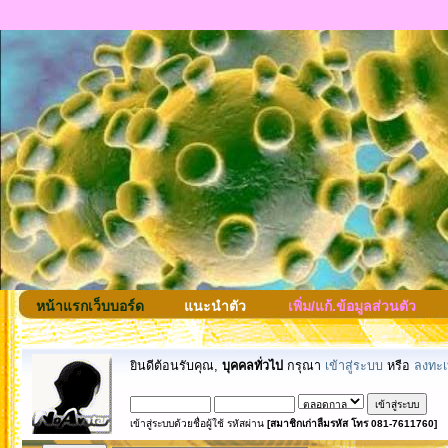
หน้าแรกเว็บบอร์ด
แนะนำตัว
เพิ่ม/แก้.ข้อมูลส่วนตัว
ยินดีต้อนรับคุณ,
บุคคลทั่วไป
กรุณา
เข้าสู่ระบบ
หรือ
ลงทะเ
เข้าสู่ระบบด้วยชื่อผู้ใช้ รหัสผ่าน
[สมาชิกเก่าลืมรหัส โทร 081-7611760]