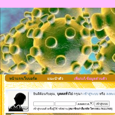
หน้าแรกเว็บบอร์ด
แนะนำตัว
เพิ่ม/แก้.ข้อมูลส่วนตัว
ยินดีต้อนรับคุณ,
บุคคลทั่วไป
กรุณา
เข้าสู่ระบบ
หรือ
ลงทะเ
เข้าสู่ระบบด้วยชื่อผู้ใช้ รหัสผ่าน
[สมาชิกเก่าลืมรหัส โทร 081-7611760]