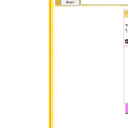
ร
ข
โ