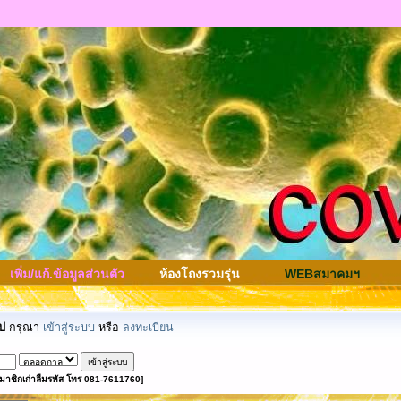
เพิ่ม/แก้.ข้อมูลส่วนตัว
ห้องโถงรวมรุ่น
WEBสมาคมฯ
ป
กรุณา
เข้าสู่ระบบ
หรือ
ลงทะเบียน
มาชิกเก่าลืมรหัส โทร 081-7611760]