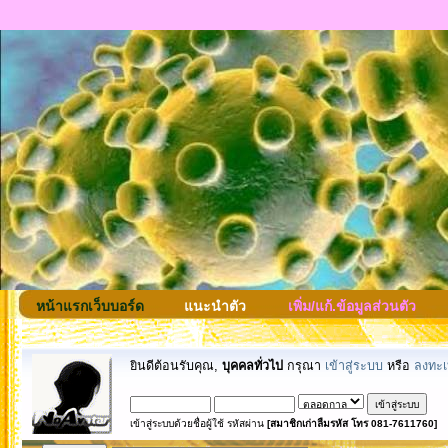
หน้าแรกเว็บบอร์ด
แนะนำตัว
เพิ่ม/แก้.ข้อมูลส่วนตัว
ยินดีต้อนรับคุณ,
บุคคลทั่วไป
กรุณา
เข้าสู่ระบบ
หรือ
ลงทะเ
เข้าสู่ระบบด้วยชื่อผู้ใช้ รหัสผ่าน
[สมาชิกเก่าลืมรหัส โทร 081-7611760]