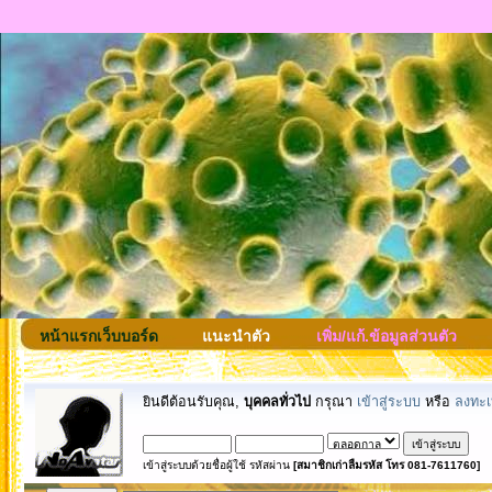
หน้าแรกเว็บบอร์ด
แนะนำตัว
เพิ่ม/แก้.ข้อมูลส่วนตัว
ยินดีต้อนรับคุณ,
บุคคลทั่วไป
กรุณา
เข้าสู่ระบบ
หรือ
ลงทะเ
เข้าสู่ระบบด้วยชื่อผู้ใช้ รหัสผ่าน
[สมาชิกเก่าลืมรหัส โทร 081-7611760]