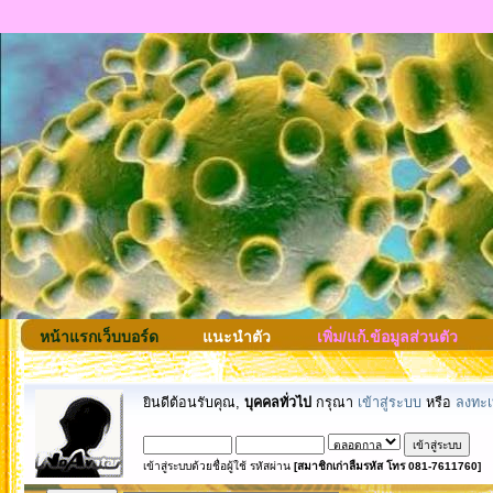
หน้าแรกเว็บบอร์ด
แนะนำตัว
เพิ่ม/แก้.ข้อมูลส่วนตัว
ยินดีต้อนรับคุณ,
บุคคลทั่วไป
กรุณา
เข้าสู่ระบบ
หรือ
ลงทะเ
เข้าสู่ระบบด้วยชื่อผู้ใช้ รหัสผ่าน
[สมาชิกเก่าลืมรหัส โทร 081-7611760]