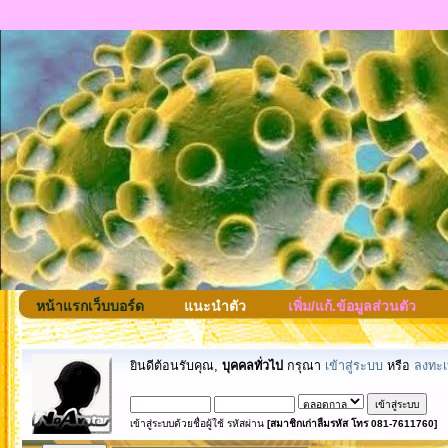
หน้าแรกเว็บบอร์ด
แนะนำตัว
เพิ่ม/แก้.ข้อมูลส่วนตัว
ยินดีต้อนรับคุณ,
บุคคลทั่วไป
กรุณา
เข้าสู่ระบบ
หรือ
ลงทะเ
เข้าสู่ระบบด้วยชื่อผู้ใช้ รหัสผ่าน
[สมาชิกเก่าลืมรหัส โทร 081-7611760]