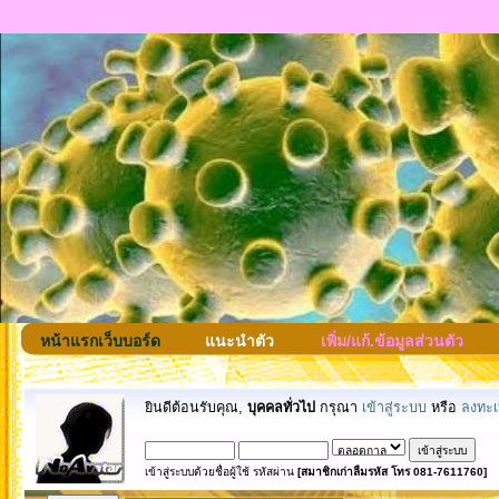
หน้าแรกเว็บบอร์ด
แนะนำตัว
เพิ่ม/แก้.ข้อมูลส่วนตัว
ยินดีต้อนรับคุณ,
บุคคลทั่วไป
กรุณา
เข้าสู่ระบบ
หรือ
ลงทะเ
เข้าสู่ระบบด้วยชื่อผู้ใช้ รหัสผ่าน
[สมาชิกเก่าลืมรหัส โทร 081-7611760]