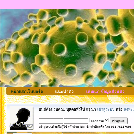
หน้าแรกเว็บบอร์ด
แนะนำตัว
เพิ่ม/แก้.ข้อมูลส่วนตัว
ยินดีต้อนรับคุณ,
บุคคลทั่วไป
กรุณา
เข้าสู่ระบบ
หรือ
ลงทะเ
เข้าสู่ระบบด้วยชื่อผู้ใช้ รหัสผ่าน
[สมาชิกเก่าลืมรหัส โทร 081-7611760]