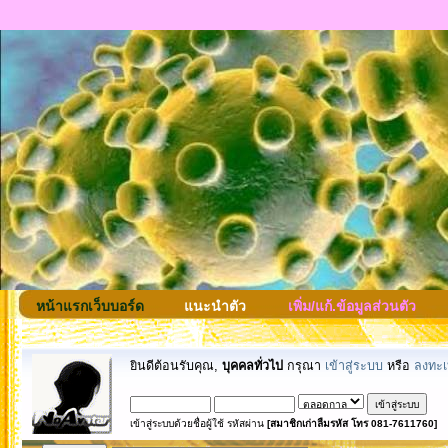
หน้าแรกเว็บบอร์ด
แนะนำตัว
เพิ่ม/แก้.ข้อมูลส่วนตัว
ยินดีต้อนรับคุณ,
บุคคลทั่วไป
กรุณา
เข้าสู่ระบบ
หรือ
ลงทะเ
เข้าสู่ระบบด้วยชื่อผู้ใช้ รหัสผ่าน
[สมาชิกเก่าลืมรหัส โทร 081-7611760]