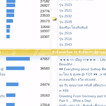
27182
รุ่น 2523
26927
รุ่น 2521
23776
23533
รุ่น 2532
20173
รุ่น 2539
11644
ห้องซีมะโด่งสัมพันธ์
10337
รุ่น 2515
10307
รุ่น 2516
รุ่น 2543
)
หัวข้อยอดนิยม 10 หัวข้อแรก (ผู้อ่านสู
47057
◄◄◄ << เมียงู >>►►► .. Life 
Beautiful ..
36583
น @
♥♥ Everything about Suthep พีห
ร้อน
มะโด่ง & สุเทพ @ TOT ♥♥...ลาพ
ตะลอนเที่ยว สวิส ฝร่งเศส..
24474
คุย กับ คุณมานพ กลับดี อดีตป
๓ สมัย
18163
อกับ
Greeting From Germany part VI
Part II ....What a Day!
17014
น
คุยกับ เหยง 16 - พิเชษฐ์ เชื่อมฯ-