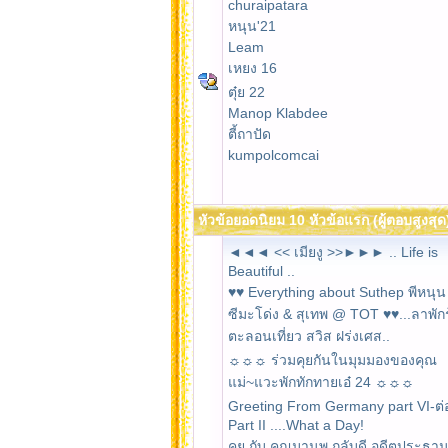
churaipatara
หนุน'21
Leam
เหยง 16
ตุ๋ย 22
Manop Klabdee
ตี้ถาปัด
kumpolcomcai
หัวข้อยอดนิยม 10 หัวข้อแรก (ผู้ตอบสูงสุด
◄◄◄ << เมียงู >>►►► .. Life is
Beautiful ..
♥♥ Everything about Suthep พีหนุ
ซีมะโด่ง & สุเทพ @ TOT ♥♥...ลาพัก
ตะลอนเที่ยว สวิส ฝร่งเศส..
☼☼☼ ร่วมคุยกันในมุมมองของคุณ
แม่~แวะพักทักทายเอ๋ 24 ☼☼☼
Greeting From Germany part VI-ต่
Part II ....What a Day!
คุย กับ คุณมานพ กลับดี อดีตประธา