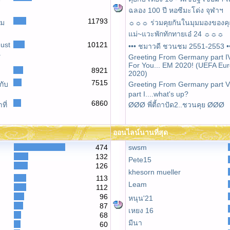
ฉลอง 100 ปี หอซีมะโด่ง จุฬาฯ
11793
ยม
☼☼☼ ร่วมคุยกันในมุมมองของค
แม่~แวะพักทักทายเอ๋ 24 ☼☼☼
ust
10121
••• ชมาวดี ชวนชม 2551-2553 •
a
Greeting From Germany part IV
For You... EM 2020! (UEFA Eu
8921
2020)
7515
กับ
Greeting From Germany part V 
part I....what's up?
6860
ที่
ØØØ พี่ตี้ถาปัด2..ชวนคุย ØØØ
ออนไลน์นานที่สุด
474
swsm
132
Pete15
126
khesorn mueller
113
Leam
112
96
หนุน'21
87
เหยง 16
68
มีนา
60