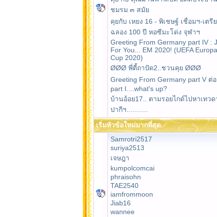
ชมรม ๓ สมัย
คุยกับ เหยง 16 - พิเชษฐ์ เชื่อมฯ-เตรี
ฉลอง 100 ปี หอซีมะโด่ง จุฬาฯ
Greeting From Germany part IV : J
For You... EM 2020! (UEFA Europ
Cup 2020)
ØØØ พี่ตี้ถาปัด2..ชวนคุย ØØØ
Greeting From Germany part V ต่อ
part I....what's up?
บ้านอ้อย17.. ตามรอยไกด์ไปหาเทวดา
ปากีฯ...........
เริ่มหัวข้อใหม่มากที่สุด
Samrotri2517
suriya2513
เจษฎา
kumpolcomcai
phraisohn
TAE2540
iamfrommoon
Jiab16
wannee