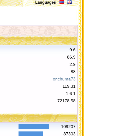
Languages
9.6
86.9
2.9
88
onchuma73
119.31
1.6:1
72178.58
109207
87303