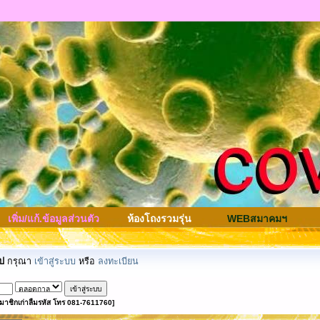
เพิ่ม/แก้.ข้อมูลส่วนตัว
ห้องโถงรวมรุ่น
WEBสมาคมฯ
ป
กรุณา
เข้าสู่ระบบ
หรือ
ลงทะเบียน
มาชิกเก่าลืมรหัส โทร 081-7611760]