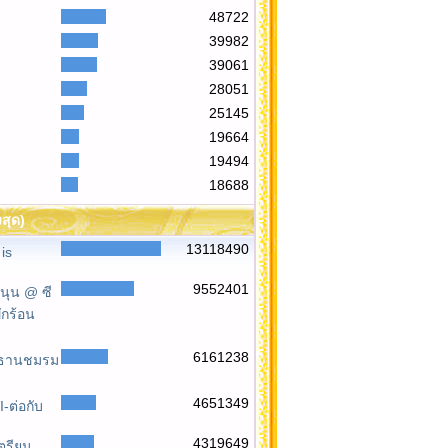
48722
39982
39061
28051
25145
19664
19494
18688
งสุด)
13118490
is
9552401
นุน @ ซี
ักร้อน
6161238
ระธานชมรม
4651349
-ต่อกับ
4319649
เตรียม