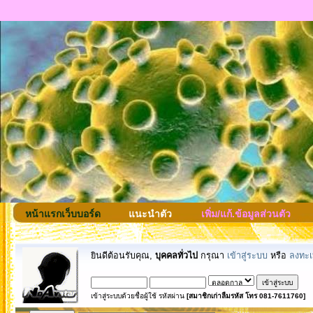
หน้าแรกเว็บบอร์ด
แนะนำตัว
เพิ่ม/แก้.ข้อมูลส่วนตัว
ยินดีต้อนรับคุณ,
บุคคลทั่วไป
กรุณา
เข้าสู่ระบบ
หรือ
ลงทะเ
เข้าสู่ระบบด้วยชื่อผู้ใช้ รหัสผ่าน
[สมาชิกเก่าลืมรหัส โทร 081-7611760]