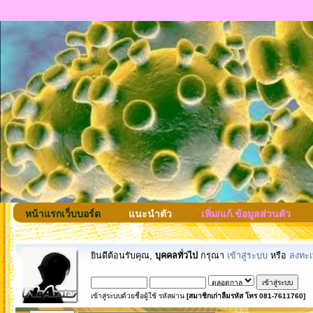
หน้าแรกเว็บบอร์ด
แนะนำตัว
เพิ่ม/แก้.ข้อมูลส่วนตัว
ยินดีต้อนรับคุณ,
บุคคลทั่วไป
กรุณา
เข้าสู่ระบบ
หรือ
ลงทะเ
เข้าสู่ระบบด้วยชื่อผู้ใช้ รหัสผ่าน
[สมาชิกเก่าลืมรหัส โทร 081-7611760]