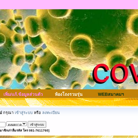
เพิ่ม/แก้.ข้อมูลส่วนตัว
ห้องโถงรวมรุ่น
WEBสมาคมฯ
ป
กรุณา
เข้าสู่ระบบ
หรือ
ลงทะเบียน
มาชิกเก่าลืมรหัส โทร 081-7611760]