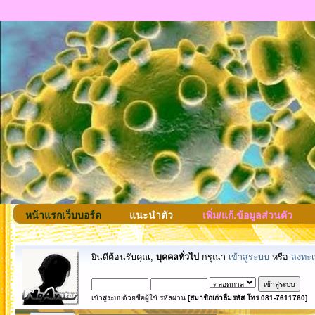
หน้าแรกเว็บบอร์ด
แนะนำตัว
เพิ่ม/แก้.ข้อมูลส่วนตัว
ยินดีต้อนรับคุณ,
บุคคลทั่วไป
กรุณา
เข้าสู่ระบบ
หรือ
ลงทะเ
เข้าสู่ระบบด้วยชื่อผู้ใช้ รหัสผ่าน
[สมาชิกเก่าลืมรหัส โทร 081-7611760]