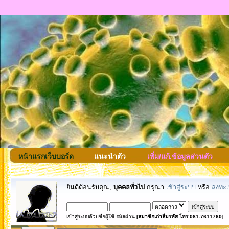
หน้าแรกเว็บบอร์ด
แนะนำตัว
เพิ่ม/แก้.ข้อมูลส่วนตัว
ยินดีต้อนรับคุณ,
บุคคลทั่วไป
กรุณา
เข้าสู่ระบบ
หรือ
ลงทะเ
เข้าสู่ระบบด้วยชื่อผู้ใช้ รหัสผ่าน
[สมาชิกเก่าลืมรหัส โทร 081-7611760]