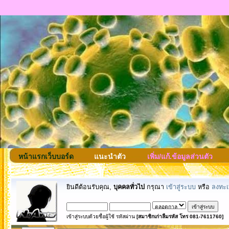
หน้าแรกเว็บบอร์ด
แนะนำตัว
เพิ่ม/แก้.ข้อมูลส่วนตัว
ยินดีต้อนรับคุณ,
บุคคลทั่วไป
กรุณา
เข้าสู่ระบบ
หรือ
ลงทะเ
เข้าสู่ระบบด้วยชื่อผู้ใช้ รหัสผ่าน
[สมาชิกเก่าลืมรหัส โทร 081-7611760]