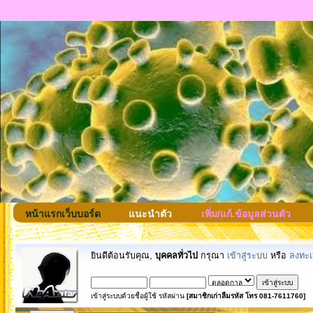
หน้าแรกเว็บบอร์ด
แนะนำตัว
เพิ่ม/แก้.ข้อมูลส่วนตัว
ยินดีต้อนรับคุณ,
บุคคลทั่วไป
กรุณา
เข้าสู่ระบบ
หรือ
ลงทะเ
เข้าสู่ระบบด้วยชื่อผู้ใช้ รหัสผ่าน
[สมาชิกเก่าลืมรหัส โทร 081-7611760]