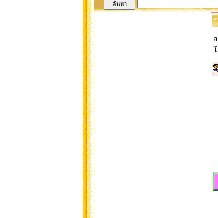
ร
ส
โ