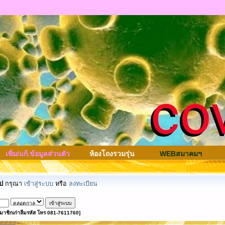
เพิ่ม/แก้.ข้อมูลส่วนตัว
ห้องโถงรวมรุ่น
WEBสมาคมฯ
ป
กรุณา
เข้าสู่ระบบ
หรือ
ลงทะเบียน
มาชิกเก่าลืมรหัส โทร 081-7611760]