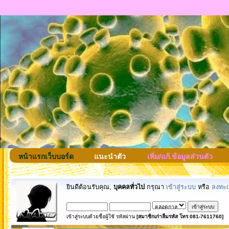
หน้าแรกเว็บบอร์ด
แนะนำตัว
เพิ่ม/แก้.ข้อมูลส่วนตัว
ยินดีต้อนรับคุณ,
บุคคลทั่วไป
กรุณา
เข้าสู่ระบบ
หรือ
ลงทะเ
เข้าสู่ระบบด้วยชื่อผู้ใช้ รหัสผ่าน
[สมาชิกเก่าลืมรหัส โทร 081-7611760]