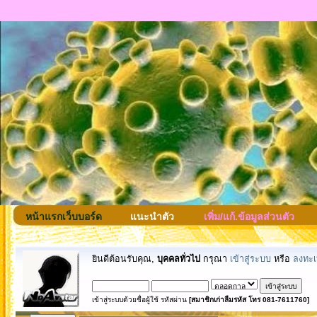
หน้าแรกเว็บบอร์ด
แนะนำตัว
เพิ่ม/แก้.ข้อมูลส่วนตัว
ยินดีต้อนรับคุณ,
บุคคลทั่วไป
กรุณา
เข้าสู่ระบบ
หรือ
ลงทะเ
เข้าสู่ระบบด้วยชื่อผู้ใช้ รหัสผ่าน
[สมาชิกเก่าลืมรหัส โทร 081-7611760]