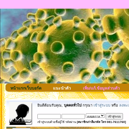
หน้าแรกเว็บบอร์ด
แนะนำตัว
เพิ่ม/แก้.ข้อมูลส่วนตัว
ยินดีต้อนรับคุณ,
บุคคลทั่วไป
กรุณา
เข้าสู่ระบบ
หรือ
ลงทะเ
เข้าสู่ระบบด้วยชื่อผู้ใช้ รหัสผ่าน
[สมาชิกเก่าลืมรหัส โทร 081-7611760]