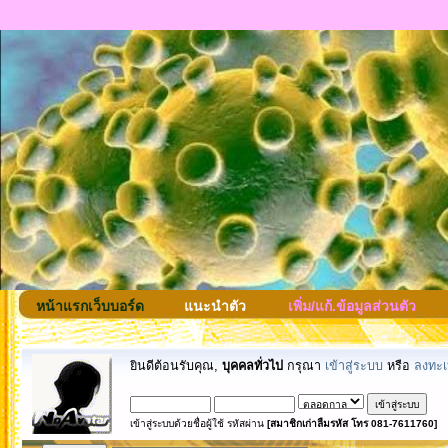
หน้าแรกเว็บบอร์ด
แนะนำตัว
เพิ่ม/แก้.ข้อมูลส่วนตัว
ยินดีต้อนรับคุณ,
บุคคลทั่วไป
กรุณา
เข้าสู่ระบบ
หรือ
ลงทะเ
เข้าสู่ระบบด้วยชื่อผู้ใช้ รหัสผ่าน
[สมาชิกเก่าลืมรหัส โทร 081-7611760]