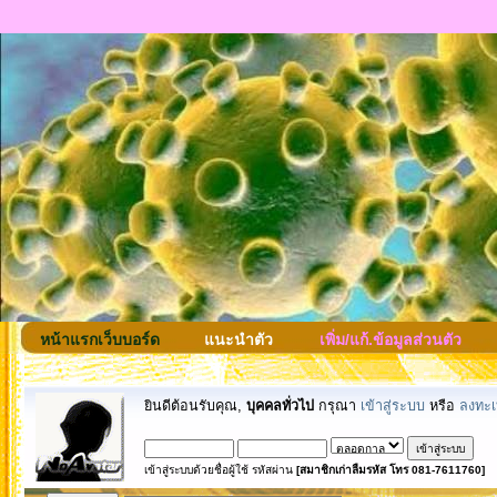
หน้าแรกเว็บบอร์ด
แนะนำตัว
เพิ่ม/แก้.ข้อมูลส่วนตัว
ยินดีต้อนรับคุณ,
บุคคลทั่วไป
กรุณา
เข้าสู่ระบบ
หรือ
ลงทะเ
เข้าสู่ระบบด้วยชื่อผู้ใช้ รหัสผ่าน
[สมาชิกเก่าลืมรหัส โทร 081-7611760]