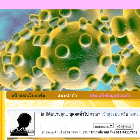
หน้าแรกเว็บบอร์ด
แนะนำตัว
เพิ่ม/แก้.ข้อมูลส่วนตัว
ยินดีต้อนรับคุณ,
บุคคลทั่วไป
กรุณา
เข้าสู่ระบบ
หรือ
ลงทะเ
เข้าสู่ระบบด้วยชื่อผู้ใช้ รหัสผ่าน
[สมาชิกเก่าลืมรหัส โทร 081-7611760]