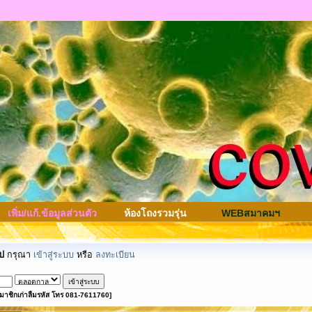
เพิ่ม/แก้.ข้อมูลส่วนตัว
ห้องโถงรวมรุ่น
WEBสมาคมฯ
ป
กรุณา
เข้าสู่ระบบ
หรือ
ลงทะเบียน
มาชิกเก่าลืมรหัส โทร 081-7611760]