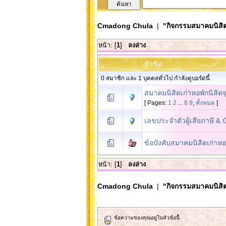
Cmadong Chula
|
"กิจกรรมสมาคมนิสิต
หน้า: [
1
]
ลงล่าง
หัวข้อ
0 สมาชิก และ 1 บุคคลทั่วไป กำลังดูบอร์ดนี้
สมาคมนิสิตเก่าหอพักนิสิต
[ Pages:
1
2
...
8
9
,
ทั้งหมด
]
เลขประจำตัวผู้เสียภาษี 
ข้อบังคับสมาคมนิสิตเก่าห
หน้า: [
1
]
ลงล่าง
Cmadong Chula
|
"กิจกรรมสมาคมนิสิต
ข้อความของคุณอยู่ในหัวข้อนี้