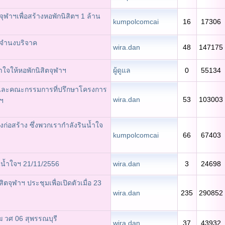
่จุฬาฯเพื่อสร้างหอพักนิสิตฯ 1 ล้าน
kumpolcomcai
16
17306
ตจำนงบริจาค
wira.dan
48
147175
จให้หอพักนิสิตจุฬาฯ
ผู้ดูแล
0
55134
ละคณะกรรมการที่ปรึกษาโครงการ
wira.dan
53
103003
าฯ
ังก่อสร้าง ซึ่งพวกเรากำลังรินน้ำใจ
kumpolcomcai
66
67403
น้ำใจฯ 21/11/2556
wira.dan
3
24698
ิตจุฬาฯ ประชุมเพื่อเปิดตัวเมื่อ 23
wira.dan
235
290852
มฆ วศ 06 สุพรรณบุรี
wira.dan
37
43932