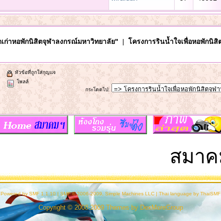
เก่าหอพักนิสิตจุฬาลงกรณ์มหาวิทยาลัย"
|
โครงการรินน้ำใจเพื่อหอพักนิสิ
หัวข้อที่ถูกใส่กุญแจ
โพลล์
กระโดดไป
:
สมาคมนิ
Powered by SMF 1.1.10
|
SMF © 2006-2009, Simple Machines LLC
|
Thai language by ThaiSMF
Copyright © 2008-2009 Themes by
DexMoreGroup