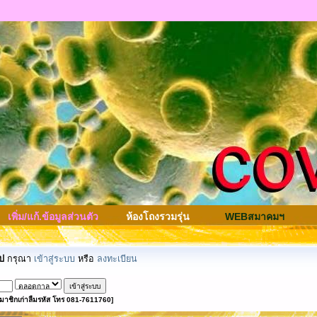
เพิ่ม/แก้.ข้อมูลส่วนตัว
ห้องโถงรวมรุ่น
WEBสมาคมฯ
ป
กรุณา
เข้าสู่ระบบ
หรือ
ลงทะเบียน
มาชิกเก่าลืมรหัส โทร 081-7611760]