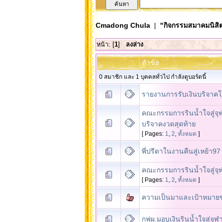
Cmadong Chula
|
"กิจกรรมสมาคมนิสิต
หน้า: [
1
]
ลงล่าง
หัวข้อ
0 สมาชิก และ 1 บุคคลทั่วไป กำลังดูบอร์ดนี้
รายงานการรับเงินบริจาค
คณะกรรมการรินน้ำใจสู่จุฬ
บริจาคงวดสุดท้าย
[ Pages:
1
,
2
,
ทั้งหมด
]
พี่ปรีดาในงานคืนสู่เหย้า97
คณะกรรมการรินน้ำใจสู่จุ
[ Pages:
1
,
2
,
ทั้งหมด
]
ความเป็นมาและเป้าหมาย
กฟผ.มอบเงินรินน้ำใจสู่จุฬ