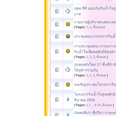
ปตท.จีซี มอบเงินรินน้ำใจสู
บาท
รายนามผู้บริจาค/แสดงเจ
[ Pages:
1
,
2
,
ทั้งหมด
]
ประชุมคณะกรรมการรินน้ำใ
การประชุมคณะกรรมการแ
รินน้ำใจเพื่อหอพักนิสิตจุฬ
[ Pages:
1
,
2
,
3
,
ทั้งหมด
]
รูปหอหลังใหม่ 17 ชั้นที่กำล
ให้จุฬาฯร่วมกัน
[ Pages:
1
,
2
,
3
,
ทั้งหมด
]
ขอเชิญประชุมโครงการริน
โครงการรินน้ำใจสู่หอพักนิส
มีนาคม 2556
[ Pages:
1
2
...
9
10
,
ทั้งหมด
]
นัดพบพี่เก่า พี่ปรีดา รวมเ