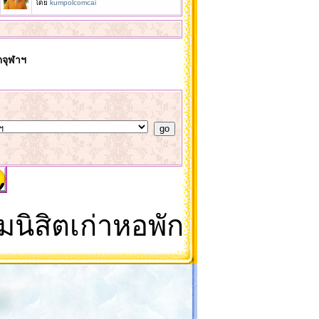
โดย
kumpolcomcai
ตจุฬาฯ
สิตเก่าหอพักนิสิต จุฬาล