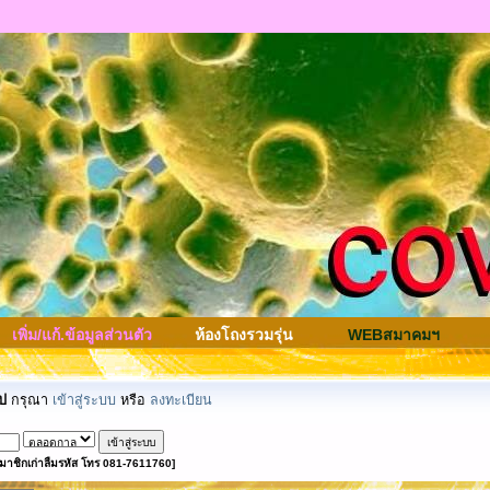
เพิ่ม/แก้.ข้อมูลส่วนตัว
ห้องโถงรวมรุ่น
WEBสมาคมฯ
ป
กรุณา
เข้าสู่ระบบ
หรือ
ลงทะเบียน
มาชิกเก่าลืมรหัส โทร 081-7611760]