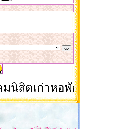
นิสิตเก่าหอพักนิสิต จุฬา