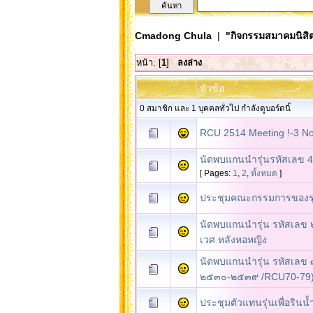
Cmadong Chula
|
"กิจกรรมสมาคมนิสิต
หน้า: [
1
]
ลงล่าง
หัวข้อ
0 สมาชิก และ 1 บุคคลทั่วไป กำลังดูบอร์ดนี้
RCU 2514 Meeting !-3 N
นัดพบแกนนำรุ่นรหัสเลข 4
[ Pages:
1
,
2
,
ทั้งหมด
]
ประชุมคณะกรรมการของรุ่
นัดพบแกนนำรุ่น รหัสเลข ๒ 
เวศ หลังหอหญิง
นัดพบแกนนำรุ่น รหัสเลข ๓
๒๕๓๐-๒๕๓๙ /RCU70-79
ประชุมตัวแทนรุ่นเพื่อรินน้