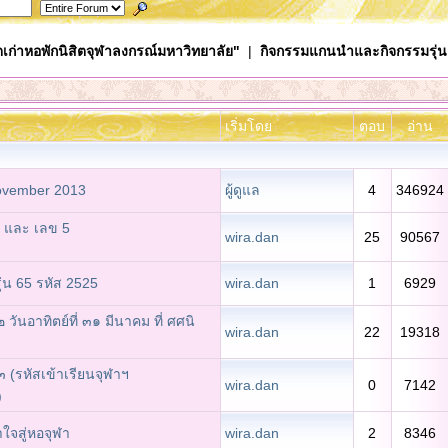
เก่าหอพักนิสิตจุฬาลงกรณ์มหาวิทยาลัย"
|
กิจกรรมแกนนำและกิจกรรมรุ่น
เริ่มโดย
ตอบ
อ่าน
ovember 2013
ผู้ดูแล
4
346924
 และ เลข 5
wira.dan
25
90567
น 65 รหัส 2525
wira.dan
1
6929
วันอาทิตย์ที่ ๓๑ มีนาคม ที่ ศศนิ
wira.dan
22
19318
 (รหัสเข้าเรียนจุฬาฯ
wira.dan
0
7142
)
ำใจสู่หอจุฬา
wira.dan
2
8346