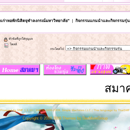
เก่าหอพักนิสิตจุฬาลงกรณ์มหาวิทยาลัย"
|
กิจกรรมแกนนำและกิจกรรมรุ่น
หัวข้อที่ถูกใส่กุญแจ
โพลล์
กระโดดไป
:
สมาคม
Powered by SMF 1.1.10
|
SMF © 2006-2009, Simple Machines LLC
|
Thai language by ThaiSMF
Copyright © 2008-2009 Themes by
DexMoreGroup