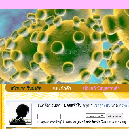
หน้าแรกเว็บบอร์ด
แนะนำตัว
เพิ่ม/แก้.ข้อมูลส่วนตัว
ยินดีต้อนรับคุณ,
บุคคลทั่วไป
กรุณา
เข้าสู่ระบบ
หรือ
ลงทะเ
เข้าสู่ระบบด้วยชื่อผู้ใช้ รหัสผ่าน
[สมาชิกเก่าลืมรหัส โทร 081-7611760]