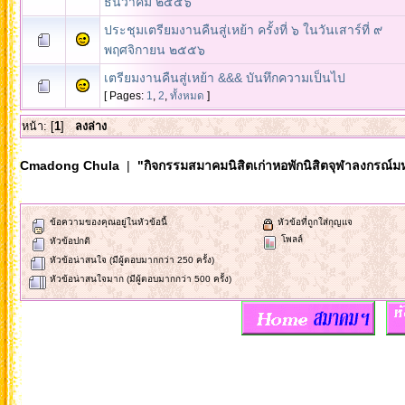
ธันวาคม ๒๕๕๖
ประชุมเตรียมงานคืนสู่เหย้า ครั้งที่ ๖ ในวันเสาร์ที่ ๙
พฤศจิกายน ๒๕๕๖
เตรียมงานคืนสู่เหย้า &&& บันทึกความเป็นไป
[ Pages:
1
,
2
,
ทั้งหมด
]
หน้า: [
1
]
ลงล่าง
Cmadong Chula
|
"กิจกรรมสมาคมนิสิตเก่าหอพักนิสิตจุฬาลงกรณ์ม
ข้อความของคุณอยู่ในหัวข้อนี้
หัวข้อที่ถูกใส่กุญแจ
โพลล์
หัวข้อปกติ
หัวข้อน่าสนใจ (มีผู้ตอบมากกว่า 250 ครั้ง)
หัวข้อน่าสนใจมาก (มีผู้ตอบมากกว่า 500 ครั้ง)