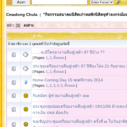
Cmadong Chula
|
"กิจกรรมสมาคมนิสิตเก่าหอพักนิสิตจุฬาลงกรณ์ม
หน้า: [
1
]
ลงล่าง
หัวข้อ
0 สมาชิก และ 1 บุคคลทั่วไป กำลังดูบอร์ดนี้
.......จะมีใครมางานคืนสู่เหย้า 97 ปีบ้าง ??
[ Pages:
1
,
2
,
ทั้งหมด
]
ประชุมเตรียมงานคืนสู่เหย้า 97 ปีซีมะโด่ง 21 กันยายน
[ Pages:
1
,
2
,
ทั้งหมด
]
Home Coming Day 15 พฤศจิกายน 2014
[ Pages:
1
,
2
,
3
,
4
,
5
,
ทั้งหมด
]
รับสมัคร ผู้ช่วยงานคืนสู่เหย้า ๕๗
ประชุมกลุ่มย่อยเตรียมงานคืนสู่เหย้า 19/11/56 ด้านทะเ
การเงิน ปชส.ต้อนรับ
ขอเชิญประชุมเตรียมงานคืนสู่เหย้า ครั้งที่ ๗ ในวันอาทิต